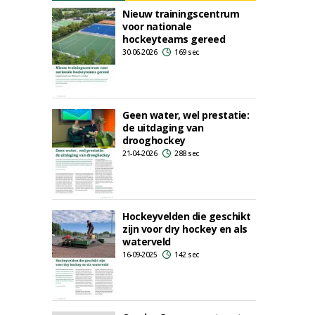
Nieuw trainingscentrum
voor nationale
hockeyteams gereed
30-06-2026
169 sec
Geen water, wel prestatie:
de uitdaging van
drooghockey
21-04-2026
288 sec
Hockeyvelden die geschikt
zijn voor dry hockey en als
waterveld
16-09-2025
142 sec