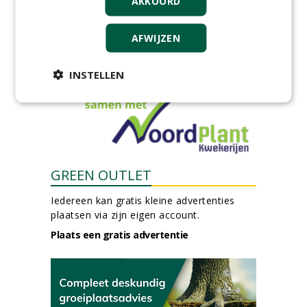
AKKOORD
(fulltime) bij DSV zaden
Nederland B.V.
06-08-2026, Ven Zelderheide
AFWIJZEN
meer Groene Banen
INSTELLEN
GREEN OUTLET
Iedereen kan gratis kleine advertenties
plaatsen via zijn eigen account.
Plaats een gratis advertentie