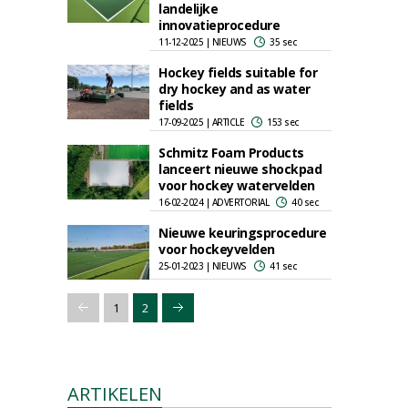
landelijke
innovatieprocedure
11-12-2025 | NIEUWS
35 sec
Hockey fields suitable for
dry hockey and as water
fields
17-09-2025 | ARTICLE
153 sec
Schmitz Foam Products
lanceert nieuwe shockpad
voor hockey watervelden
16-02-2024 | ADVERTORIAL
40 sec
Nieuwe keuringsprocedure
voor hockeyvelden
25-01-2023 | NIEUWS
41 sec
1
2
ARTIKELEN