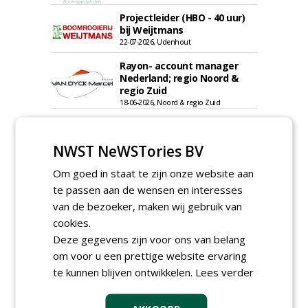
Projectleider (HBO - 40 uur)
bij Weijtmans
22-07-2026, Udenhout
Rayon- account manager
Nederland; regio Noord &
regio Zuid
18-06-2026, Noord & regio Zuid
Boomrooier / boomverzorger
ETW bij Weijtmans
04-05-2026
NWST NeWSTories BV
Proefveldmedewerker/
Om goed in staat te zijn onze website aan
Chauffeur
te passen aan de wensen en interesses
landbouwmachines bij DSV
van de bezoeker, maken wij gebruik van
zaden Nederland B.V.
06-08-2026, Ven-Zelderheide
cookies.
Kasmedewerker (fulltime) bij
Deze gegevens zijn voor ons van belang
DSV zaden Nederland B.V.
om voor u een prettige website ervaring
06-08-2026, Ven-Zelderheide
te kunnen blijven ontwikkelen.
Lees verder
Allround
magazijnmedewerker