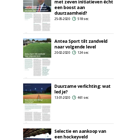
met zeven initiatieven écht
een boost aan
duurzaamheid?
25-05-2020
518 sec
Antea Sport tilt zandveld
naar volgende level
20-02-2020
124 sec
Duurzame verlichting: wat
led je?
13-01-2020
461 sec
Selectie en aankoop van
een hockeyveld