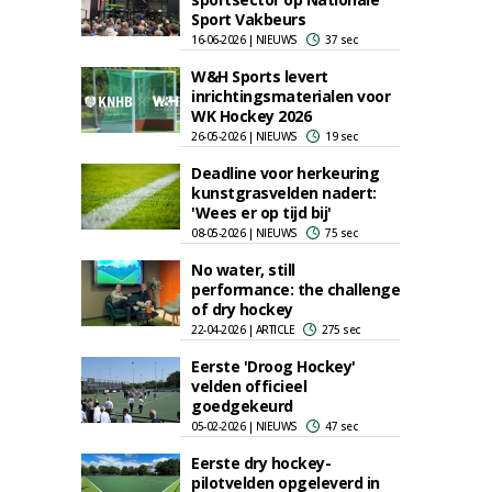
Sport Vakbeurs
16-06-2026 | NIEUWS
37 sec
W&H Sports levert
inrichtingsmaterialen voor
WK Hockey 2026
26-05-2026 | NIEUWS
19 sec
Deadline voor herkeuring
kunstgrasvelden nadert:
'Wees er op tijd bij'
08-05-2026 | NIEUWS
75 sec
No water, still
performance: the challenge
of dry hockey
22-04-2026 | ARTICLE
275 sec
Eerste 'Droog Hockey'
velden officieel
goedgekeurd
05-02-2026 | NIEUWS
47 sec
Eerste dry hockey-
pilotvelden opgeleverd in