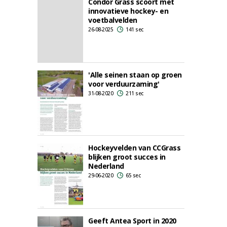
Condor Grass scoort met
innovatieve hockey- en
voetbalvelden
26-08-2025
141 sec
'Alle seinen staan op groen
voor verduurzaming'
31-08-2020
211 sec
Hockeyvelden van CCGrass
blijken groot succes in
Nederland
29-06-2020
65 sec
Geeft Antea Sport in 2020