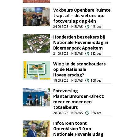
Vakbeurs Openbare Ruimte
trapt af – dit viel ons op:
fotoverslag dag één
24-09-2025 | NIEUWS
443 sec
Honderden bezoekers bij
Nationale Hoveniersdag in
Bloemenpark Appeltern
21-09-2025 | NIEUWS
612 sec
Wie zijn de standhouders
op de Nationale
Hoveniersdag?
18-09-2025 | NIEUWS
108 sec
Fotoverslag
PlantariumGroen-Direkt:
meer en meer een
totaalbeurs
28-08-2025 | NIEUWS
286 sec
InfoGroen toont
GroenVision 3.0 op
Nationale Hoveniersdag