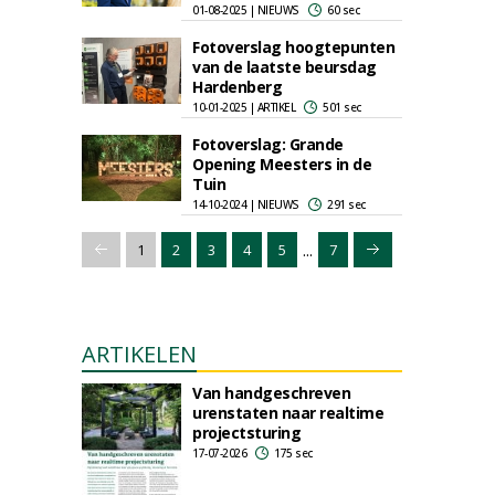
01-08-2025 | NIEUWS
60 sec
Fotoverslag hoogtepunten
van de laatste beursdag
Hardenberg
10-01-2025 | ARTIKEL
501 sec
Fotoverslag: Grande
Opening Meesters in de
Tuin
14-10-2024 | NIEUWS
291 sec
...
1
2
3
4
5
7
ARTIKELEN
Van handgeschreven
urenstaten naar realtime
projectsturing
17-07-2026
175 sec