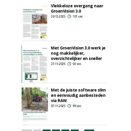
Vlekkeloze overgang naar
GroenVision 3.0
20-12-2025
101 sec
Met GroenVision 3.0 werk je
nog makkelijker,
overzichtelijker en sneller
27-11-2025
92 sec
Met de juiste software slim
en eenvoudig aanbesteden
via RAW
07-11-2025
99 sec