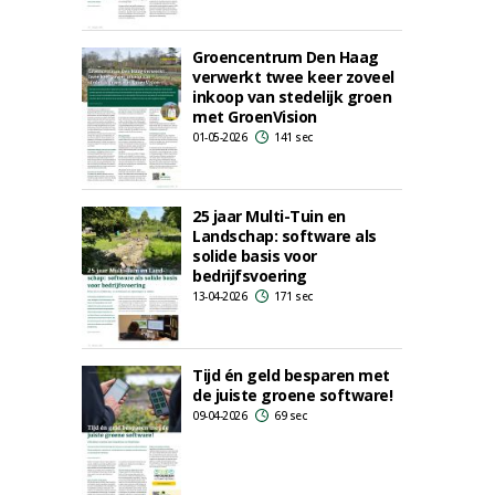
Groencentrum Den Haag
verwerkt twee keer zoveel
inkoop van stedelijk groen
met GroenVision
01-05-2026
141 sec
25 jaar Multi-Tuin en
Landschap: software als
solide basis voor
bedrijfsvoering
13-04-2026
171 sec
Tijd én geld besparen met
de juiste groene software!
09-04-2026
69 sec