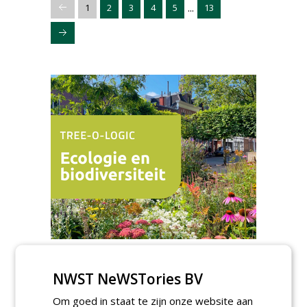
...
1
2
3
4
5
13
Meld je aan voor onze digitale
NWST NeWSTories BV
nieuwsbrief.
Om goed in staat te zijn onze website aan