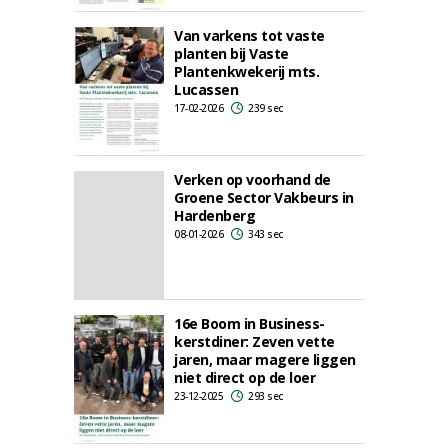
Van varkens tot vaste
planten bij Vaste
Plantenkwekerij mts.
Lucassen
17-02-2026
239 sec
Verken op voorhand de
Groene Sector Vakbeurs in
Hardenberg
08-01-2026
343 sec
16e Boom in Business-
kerstdiner: Zeven vette
jaren, maar magere liggen
niet direct op de loer
23-12-2025
293 sec