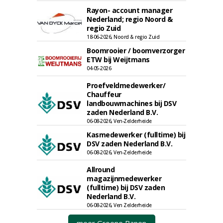
Rayon- account manager
Nederland; regio Noord &
regio Zuid
18-06-2026, Noord & regio Zuid
Boomrooier / boomverzorger
ETW bij Weijtmans
04-05-2026
Proefveldmedewerker/
Chauffeur
landbouwmachines bij DSV
zaden Nederland B.V.
06-08-2026, Ven-Zelderheide
Kasmedewerker (fulltime) bij
DSV zaden Nederland B.V.
06-08-2026, Ven-Zelderheide
Allround
magazijnmedewerker
(fulltime) bij DSV zaden
Nederland B.V.
06-08-2026, Ven Zelderheide