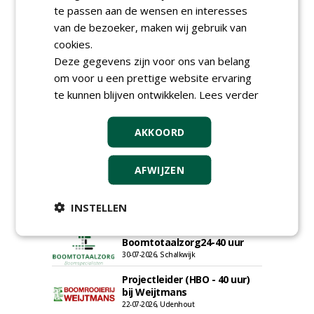
te passen aan de wensen en interesses
van de bezoeker, maken wij gebruik van
cookies.
Deze gegevens zijn voor ons van belang
om voor u een prettige website ervaring
te kunnen blijven ontwikkelen.
Lees verder
AKKOORD
AFWIJZEN
Groeiplaats specialist bij
Boomtotaalzorg32-40 uur
INSTELLEN
30-07-2026, Schalkwijk
Boominspecteur bij
Boomtotaalzorg24-40 uur
30-07-2026, Schalkwijk
Projectleider (HBO - 40 uur)
bij Weijtmans
22-07-2026, Udenhout