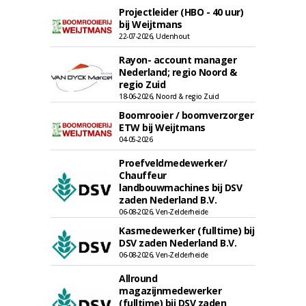
Projectleider (HBO - 40 uur)
bij Weijtmans
22-07-2026, Udenhout
Rayon- account manager
Nederland; regio Noord &
regio Zuid
18-06-2026, Noord & regio Zuid
Boomrooier / boomverzorger
ETW bij Weijtmans
04-05-2026
Proefveldmedewerker/
Chauffeur
landbouwmachines bij DSV
zaden Nederland B.V.
06-08-2026, Ven-Zelderheide
Kasmedewerker (fulltime) bij
DSV zaden Nederland B.V.
06-08-2026, Ven-Zelderheide
Allround
magazijnmedewerker
(fulltime) bij DSV zaden