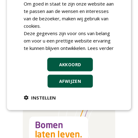
Om goed in staat te zijn onze website aan
te passen aan de wensen en interesses
van de bezoeker, maken wij gebruik van
AGENDA
cookies.
Kennismakingssessie ETT op
Deze gegevens zijn voor ons van belang
9 september
om voor u een prettige website ervaring
woensdag 9 september 2026
te kunnen blijven ontwikkelen.
Lees verder
Poel organiseert
Boomverzorgersdag voor
AKKOORD
boomprofessionals
vrijdag 9 oktober 2026
Event: De stad van de
AFWIJZEN
toekomst begint in de
openbare ruimte
donderdag 5 november 2026
INSTELLEN