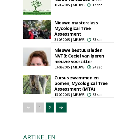
10-09-2015 | NIEUWS
17 sec
Nieuwe masterclass
Mycological Tree
Assessment
31-08-2015 | NIEUWS
83 sec
Nieuwe bestuursleden
NVTB: Ceciel van Iperen
nieuwe voorzitter
03-02-2015 | NIEUWS
24 sec
Cursus zwammen en
bomen, Mycological Tree
Assessment (MTA)
13-09-2013 | NIEUWS
63 sec
1
2
ARTIKELEN