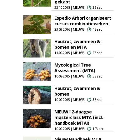
gekapt
22-10-2018 | NIEUWS
36 sec
Expedio Arbori organiseert
cursus combinatieweken
23-03-2016 | NIEUWS
48 sec
Houtrot, zwammen &
bomen en MTA
11-09-2015 | NIEUWS
28 sec
Mycological Tree
Assessment (MTA)
10-09-2015 | NIEUWS
58 sec
Houtrot, zwammen &
bomen
10-09-2015 | NIEUWS
38 sec
NIEUW!! 2-daagse
masterclass MTA (incl.
handboek MTA!)
10-09-2015 | NIEUWS
103 sec
Nieuw Handboek MTA