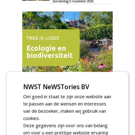
donderdag 5 november 2026
NWST NeWSTories BV
TENDERS
Om goed in staat te zijn onze website aan
Gemeente Tilburg gunt raamovereenkomst
te passen aan de wensen en interesses
kap en herplant bomen aan J. van Esch.
van de bezoeker, maken wij gebruik van
vrijdag 7 augustus 2026
cookies.
Gemeente Tilburg gunt ecologische
Deze gegevens zijn voor ons van belang
verbindingszone Zwaluwenbunders en
om voor u een prettige website ervaring
boslandschap Rugdijk aan Van Helvoirt