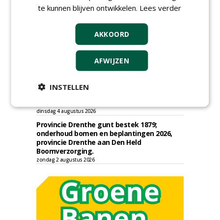
Groenprojecten
te kunnen blijven ontwikkelen.
Lees verder
vrijdag 7 augustus 2026
Gemeente Eindhoven gunt groot
AKKOORD
onderhoud ''Stedelijk bos'' binnen de
bebouwingscontour houtkap aan
Boomrooierij Weijtmans.
AFWIJZEN
donderdag 6 augustus 2026
Academisch Ziekenhuis Maastricht gunt
onderhoud terreinen MUMC+ aan Jonkers
INSTELLEN
Hoveniers, Dolmans Landscaping Group en
Infracilities
dinsdag 4 augustus 2026
Provincie Drenthe gunt bestek 1879;
onderhoud bomen en beplantingen 2026,
provincie Drenthe aan Den Held
Boomverzorging.
zondag 2 augustus 2026