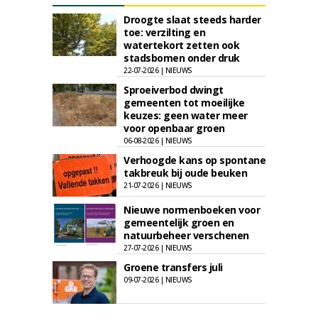
Droogte slaat steeds harder
toe: verzilting en
watertekort zetten ook
stadsbomen onder druk
22-07-2026 | NIEUWS
Sproeiverbod dwingt
gemeenten tot moeilijke
keuzes: geen water meer
voor openbaar groen
06-08-2026 | NIEUWS
Verhoogde kans op spontane
takbreuk bij oude beuken
21-07-2026 | NIEUWS
Nieuwe normenboeken voor
gemeentelijk groen en
natuurbeheer verschenen
27-07-2026 | NIEUWS
Groene transfers juli
09-07-2026 | NIEUWS