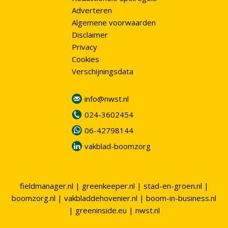
Adverteren
Algemene voorwaarden
Disclaimer
Privacy
Cookies
Verschijningsdata
info@nwst.nl
024-3602454
06-42798144
vakblad-boomzorg
fieldmanager.nl
|
greenkeeper.nl
|
stad-en-groen.nl
|
boomzorg.nl
|
vakbladdehovenier.nl
|
boom-in-business.nl
|
greeninside.eu
|
nwst.nl