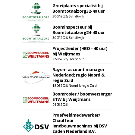
Groeiplaats specialist bij
Boomtotaalzorg32-40 uur
30-07-2026, Schalkwijk
Boominspecteur bij
Boomtotaalzorg24-40 uur
30-07-2026, Schalkwijk
Projectleider (HBO - 40 uur)
bij Weijtmans
22-07-2026, Udenhout
Rayon- account manager
Nederland; regio Noord &
regio Zuid
18-06-2026, Noord & regio Zuid
Boomrooier / boomverzorger
ETW bij Weijtmans
04-05-2026
Proefveldmedewerker/
Chauffeur
landbouwmachines bij DSV
zaden Nederland B.V.