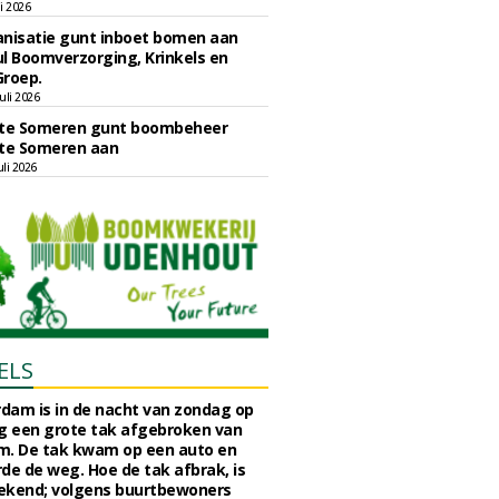
li 2026
nisatie gunt inboet bomen aan
l Boomverzorging, Krinkels en
Groep.
uli 2026
e Someren gunt boombeheer
e Someren aan
li 2026
ELS
rdam is in de nacht van zondag op
 een grote tak afgebroken van
m. De tak kwam op een auto en
de de weg. Hoe de tak afbrak, is
ekend; volgens buurtbewoners