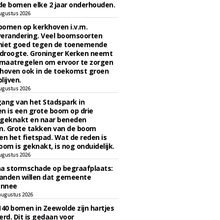
e bomen elke 2 jaar onderhouden.
ugustus 2026
bomen op kerkhoven i.v.m.
verandering. Veel boomsoorten
niet goed tegen de toenemende
 droogte. Groninger Kerken neemt
maatregelen om ervoor te zorgen
hoven ook in de toekomst groen
lijven.
ugustus 2026
ngang van het Stadspark in
n is een grote boom op drie
 geknakt en naar beneden
. Grote takken van de boom
en het fietspad. Wat de reden is
oom is geknakt, is nog onduidelijk.
ugustus 2026
na stormschade op begraafplaats:
anden willen dat gemeente
onnee
augustus 2026
140 bomen in Zeewolde zijn hartjes
erd. Dit is gedaan voor