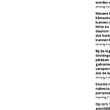
worden d
dinsdag 4 a
Nieuwe 
klimaat
kunnen 
hitte en
daarom 
dat kerk
kunnen b
dinsdag 4 a
Bij de i
Groninge
plekken
gekomen
versperr
dat de b
dinsdag 4 a
Emotie 
nabesta
portem
maandag 3 
Op zo'n 
geschild