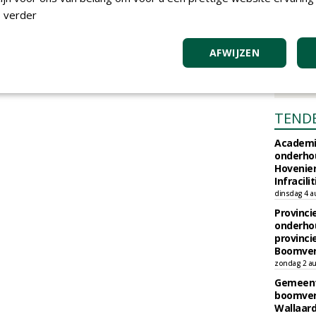
 verder
AFWIJZEN
TEND
Academi
onderho
Hovenie
Infracilit
dinsdag 4 a
Provinci
onderho
provinci
Boomver
zondag 2 au
Gemeent
boomver
Wallaard