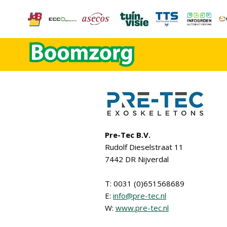
Pre-Tec B.V.
Rudolf Dieselstraat 11
7442 DR Nijverdal
T: 0031 (0)651568689
E:
info@pre-tec.nl
W:
www.pre-tec.nl