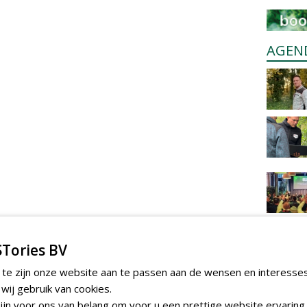
AGEN
Tories BV
 te zijn onze website aan te passen aan de wensen en interesse
ij gebruik van cookies.
jn voor ons van belang om voor u een prettige website ervaring 