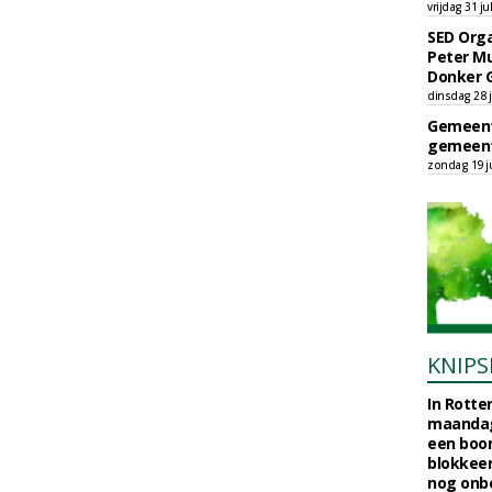
vrijdag 31 ju
SED Orga
Peter Mu
Donker 
dinsdag 28 j
Gemeent
gemeent
zondag 19 ju
KNIPS
In Rotte
maandag
een boo
blokkeer
nog onb