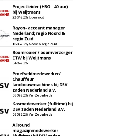
Projectleider (HBO - 40 uur)
bij Weijtmans
22-07-2026, Udenhout
Rayon- account manager
Nederland; regio Noord &
regio Zuid
18-06-2026, Noord & regio Zuid
Boomrooier / boomverzorger
ETW bij Weijtmans
04-05-2026
Proefveldmedewerker/
Chauffeur
landbouwmachines bij DSV
zaden Nederland B.V.
06-08-2026, Ven-Zelderheide
Kasmedewerker (fulltime) bij
DSV zaden Nederland B.V.
06-08-2026, Ven-Zelderheide
Allround
magazijnmedewerker
(fulltime) bij DSV zaden