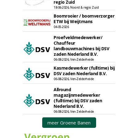
regio Zuid
18-06-2026, Noord & regio Zuid
Boomrooier / boomverzorger
ETW bij Weijtmans
04-05-2026
Proefveldmedewerker/
Chauffeur
landbouwmachines bij DSV
zaden Nederland B.V.
06-08-2026, Ven-Zelderheide
Kasmedewerker (fulltime) bij
DSV zaden Nederland B.V.
06-08-2026, Ven-Zelderheide
Allround
magazijnmedewerker
(fulltime) bij DSV zaden
Nederland B.V.
06-08-2026, Ven Zelderheide
meer Groene Banen