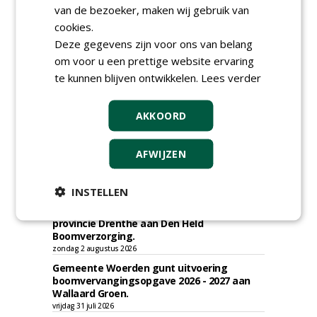
van de bezoeker, maken wij gebruik van
cookies.
TENDERS
Deze gegevens zijn voor ons van belang
Gemeente Eindhoven gunt groot
om voor u een prettige website ervaring
onderhoud ''Stedelijk bos'' binnen de
te kunnen blijven ontwikkelen.
Lees verder
bebouwingscontour houtkap aan
Boomrooierij Weijtmans.
donderdag 6 augustus 2026
AKKOORD
Academisch Ziekenhuis Maastricht gunt
onderhoud terreinen MUMC+ aan Jonkers
Hoveniers, Dolmans Landscaping Group en
AFWIJZEN
Infracilities
dinsdag 4 augustus 2026
INSTELLEN
Provincie Drenthe gunt bestek 1879;
onderhoud bomen en beplantingen 2026,
provincie Drenthe aan Den Held
Boomverzorging.
zondag 2 augustus 2026
Gemeente Woerden gunt uitvoering
boomvervangingsopgave 2026 - 2027 aan
Wallaard Groen.
vrijdag 31 juli 2026