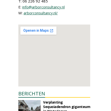
T: 06 226 92 485
E:
info@arborconsultancy.nl
W:
arborconsultancy.nl/
BERICHTEN
Verplanting
Sequoiadendron giganteum