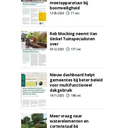
meetapparatuur bij
boomveiligheid
12-05-2026
71 sec
Rob Mocking neemt Van
Ginkel Tuinspecialisten
over
03-12-2025
177 sec
Nieuw dashboard helpt
gemeentes bij beter beleid
voor multifunctioneel
dakgebruik
18-11-2025
186 sec
Meer vraag naar
waterelementen en
cortenstaal bij