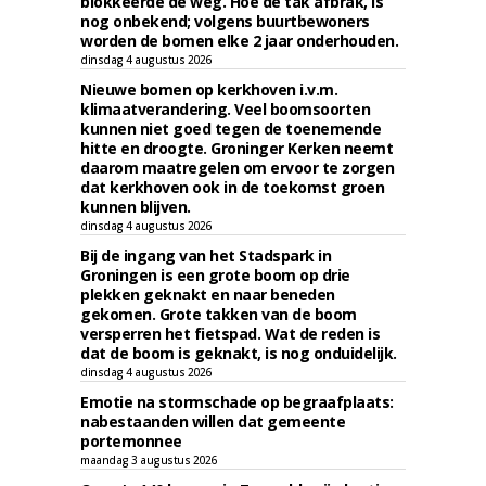
blokkeerde de weg. Hoe de tak afbrak, is
nog onbekend; volgens buurtbewoners
worden de bomen elke 2 jaar onderhouden.
dinsdag 4 augustus 2026
Nieuwe bomen op kerkhoven i.v.m.
klimaatverandering. Veel boomsoorten
kunnen niet goed tegen de toenemende
hitte en droogte. Groninger Kerken neemt
daarom maatregelen om ervoor te zorgen
dat kerkhoven ook in de toekomst groen
kunnen blijven.
dinsdag 4 augustus 2026
Bij de ingang van het Stadspark in
Groningen is een grote boom op drie
plekken geknakt en naar beneden
gekomen. Grote takken van de boom
versperren het fietspad. Wat de reden is
dat de boom is geknakt, is nog onduidelijk.
dinsdag 4 augustus 2026
Emotie na stormschade op begraafplaats:
nabestaanden willen dat gemeente
portemonnee
maandag 3 augustus 2026