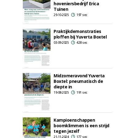
hoveniersbedrijf Erica
Tuinen
29-10-2025
197 sec
Praktijkdemonstraties
ploffen bij Yuverta Boxtel
03-09-2025
428 sec
Midzomeravond Yuverta
Boxtel: pneumatisch de
diepte in
19-08-2025
191 sec
Kampioenschappen
boomklimmen is een strijd
tegen jezelf
21-11-2024
177 sec