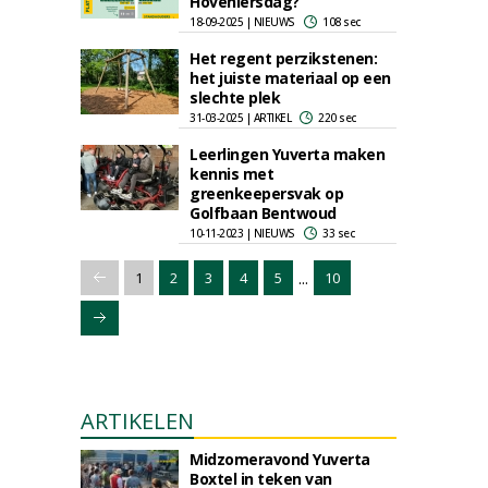
Hoveniersdag?
18-09-2025 | NIEUWS
108 sec
Het regent perzikstenen:
het juiste materiaal op een
slechte plek
31-03-2025 | ARTIKEL
220 sec
Leerlingen Yuverta maken
kennis met
greenkeepersvak op
Golfbaan Bentwoud
10-11-2023 | NIEUWS
33 sec
...
1
2
3
4
5
10
ARTIKELEN
Midzomeravond Yuverta
Boxtel in teken van