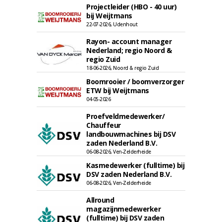
Projectleider (HBO - 40 uur)
bij Weijtmans
22-07-2026, Udenhout
Rayon- account manager
Nederland; regio Noord &
regio Zuid
18-06-2026, Noord & regio Zuid
Boomrooier / boomverzorger
ETW bij Weijtmans
04-05-2026
Proefveldmedewerker/
Chauffeur
landbouwmachines bij DSV
zaden Nederland B.V.
06-08-2026, Ven-Zelderheide
Kasmedewerker (fulltime) bij
DSV zaden Nederland B.V.
06-08-2026, Ven-Zelderheide
Allround
magazijnmedewerker
(fulltime) bij DSV zaden