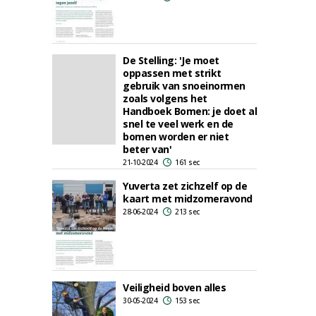
De Stelling: 'Je moet
oppassen met strikt
gebruik van snoeinormen
zoals volgens het
Handboek Bomen: je doet al
snel te veel werk en de
bomen worden er niet
beter van'
21-10-2024
161 sec
Yuverta zet zichzelf op de
kaart met midzomeravond
28-06-2024
213 sec
Veiligheid boven alles
30-05-2024
153 sec