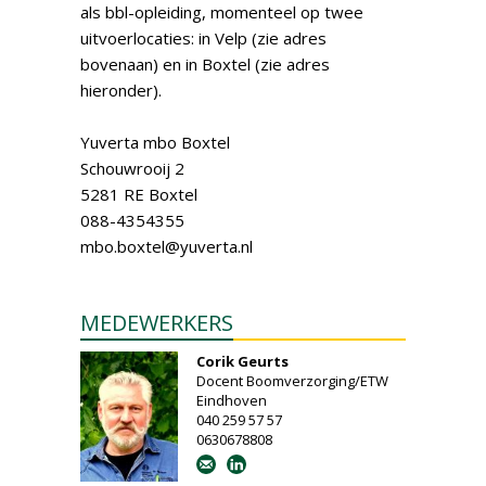
als bbl-opleiding, momenteel op twee
uitvoerlocaties: in Velp (zie adres
bovenaan) en in Boxtel (zie adres
hieronder).
Yuverta mbo Boxtel
Schouwrooij 2
5281 RE Boxtel
088-4354355
mbo.boxtel@yuverta.nl
MEDEWERKERS
Corik Geurts
Docent Boomverzorging/ETW
Eindhoven
040 259 57 57
0630678808