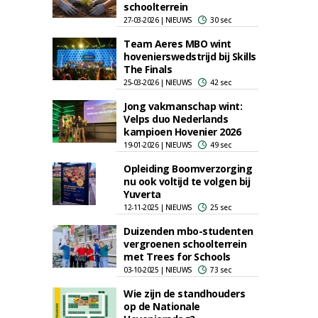
schoolterrein
27-03-2026 | NIEUWS
30 sec
Team Aeres MBO wint
hovenierswedstrijd bij Skills
The Finals
25-03-2026 | NIEUWS
42 sec
Jong vakmanschap wint:
Velps duo Nederlands
kampioen Hovenier 2026
19-01-2026 | NIEUWS
49 sec
Opleiding Boomverzorging
nu ook voltijd te volgen bij
Yuverta
12-11-2025 | NIEUWS
25 sec
Duizenden mbo-studenten
vergroenen schoolterrein
met Trees for Schools
03-10-2025 | NIEUWS
73 sec
Wie zijn de standhouders
op de Nationale