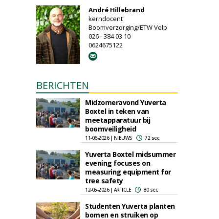
André Hillebrand
kerndocent
Boomverzorging/ETW Velp
026 - 384 03 10
0624675122
BERICHTEN
Midzomeravond Yuverta
Boxtel in teken van
meetapparatuur bij
boomveiligheid
11-06-2026 | NIEUWS
72 sec
Yuverta Boxtel midsummer
evening focuses on
measuring equipment for
tree safety
12-05-2026 | ARTICLE
80 sec
Studenten Yuverta planten
bomen en struiken op