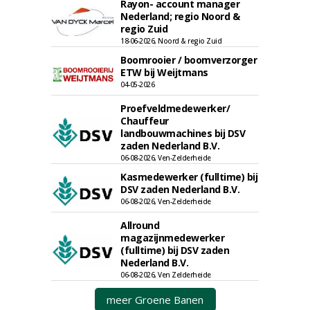
Rayon- account manager
Nederland; regio Noord &
regio Zuid
18-06-2026, Noord & regio Zuid
Boomrooier / boomverzorger
ETW bij Weijtmans
04-05-2026
Proefveldmedewerker/
Chauffeur
landbouwmachines bij DSV
zaden Nederland B.V.
06-08-2026, Ven-Zelderheide
Kasmedewerker (fulltime) bij
DSV zaden Nederland B.V.
06-08-2026, Ven-Zelderheide
Allround
magazijnmedewerker
(fulltime) bij DSV zaden
Nederland B.V.
06-08-2026, Ven Zelderheide
meer Groene Banen