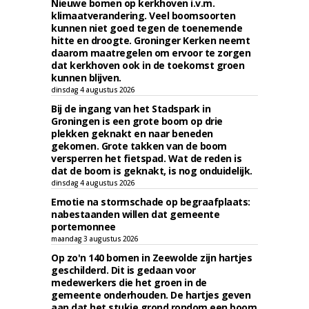
Nieuwe bomen op kerkhoven i.v.m.
klimaatverandering. Veel boomsoorten
kunnen niet goed tegen de toenemende
hitte en droogte. Groninger Kerken neemt
daarom maatregelen om ervoor te zorgen
dat kerkhoven ook in de toekomst groen
kunnen blijven.
dinsdag 4 augustus 2026
Bij de ingang van het Stadspark in
Groningen is een grote boom op drie
plekken geknakt en naar beneden
gekomen. Grote takken van de boom
versperren het fietspad. Wat de reden is
dat de boom is geknakt, is nog onduidelijk.
dinsdag 4 augustus 2026
Emotie na stormschade op begraafplaats:
nabestaanden willen dat gemeente
portemonnee
maandag 3 augustus 2026
Op zo'n 140 bomen in Zeewolde zijn hartjes
geschilderd. Dit is gedaan voor
medewerkers die het groen in de
gemeente onderhouden. De hartjes geven
aan dat het stukje grond rondom een boom