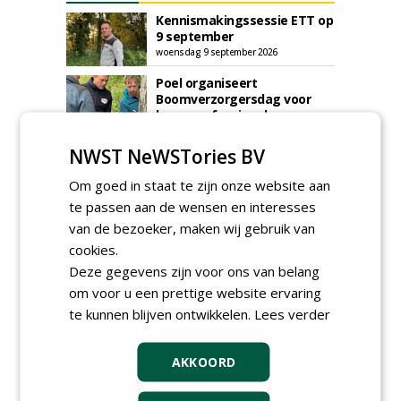
Kennismakingssessie ETT op
9 september
woensdag 9 september 2026
Poel organiseert
Boomverzorgersdag voor
boomprofessionals
vrijdag 9 oktober 2026
NWST NeWSTories BV
Event: De stad van de
toekomst begint in de
Om goed in staat te zijn onze website aan
openbare ruimte
donderdag 5 november 2026
te passen aan de wensen en interesses
van de bezoeker, maken wij gebruik van
cookies.
Deze gegevens zijn voor ons van belang
om voor u een prettige website ervaring
te kunnen blijven ontwikkelen.
Lees verder
AKKOORD