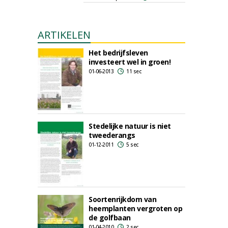
ARTIKELEN
Het bedrijfsleven
investeert wel in groen!
01-06-2013
11 sec
Stedelijke natuur is niet
tweederangs
01-12-2011
5 sec
Soortenrijkdom van
heemplanten vergroten op
de golfbaan
01-04-2010
2 sec