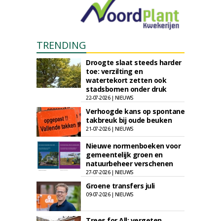
TRENDING
Droogte slaat steeds harder
toe: verzilting en
watertekort zetten ook
stadsbomen onder druk
22-07-2026 | NIEUWS
Verhoogde kans op spontane
takbreuk bij oude beuken
21-07-2026 | NIEUWS
Nieuwe normenboeken voor
gemeentelijk groen en
natuurbeheer verschenen
27-07-2026 | NIEUWS
Groene transfers juli
09-07-2026 | NIEUWS
Trees for All: vergeten