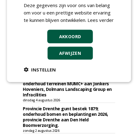
kap en herplant bomen aan J. van Esch.
Deze gegevens zijn voor ons van belang
vrijdag 7 augustus 2026
om voor u een prettige website ervaring
Gemeente Tilburg gunt ecologische
te kunnen blijven ontwikkelen.
Lees verder
verbindingszone Zwaluwenbunders en
boslandschap Rugdijk aan Van Helvoirt
Groenprojecten
AKKOORD
vrijdag 7 augustus 2026
Gemeente Eindhoven gunt groot
AFWIJZEN
onderhoud ''Stedelijk bos'' binnen de
bebouwingscontour houtkap aan
Boomrooierij Weijtmans.
INSTELLEN
donderdag 6 augustus 2026
Academisch Ziekenhuis Maastricht gunt
onderhoud terreinen MUMC+ aan Jonkers
Hoveniers, Dolmans Landscaping Group en
Infracilities
dinsdag 4 augustus 2026
Provincie Drenthe gunt bestek 1879;
onderhoud bomen en beplantingen 2026,
provincie Drenthe aan Den Held
Boomverzorging.
zondag 2 augustus 2026