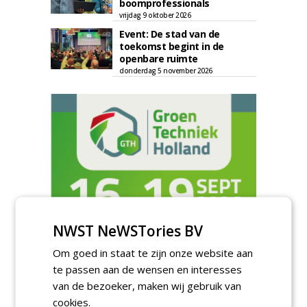
boomprofessionals
vrijdag 9 oktober 2026
Event: De stad van de
toekomst begint in de
openbare ruimte
donderdag 5 november 2026
NWST NeWSTories BV
Om goed in staat te zijn onze website aan
te passen aan de wensen en interesses
TENDERS
van de bezoeker, maken wij gebruik van
cookies.
Gemeente Tilburg gunt raamovereenkomst