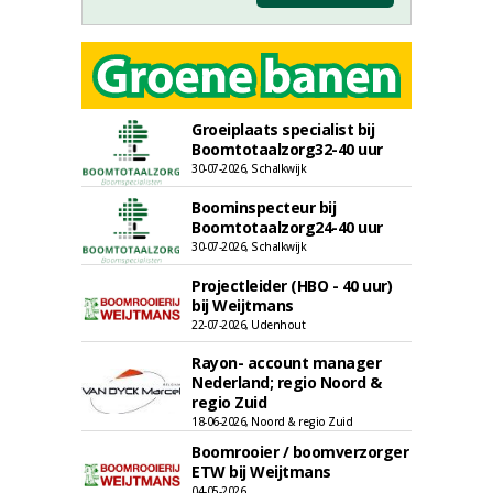
Groeiplaats specialist bij
Boomtotaalzorg32-40 uur
30-07-2026, Schalkwijk
Boominspecteur bij
Boomtotaalzorg24-40 uur
30-07-2026, Schalkwijk
Projectleider (HBO - 40 uur)
bij Weijtmans
22-07-2026, Udenhout
Rayon- account manager
Nederland; regio Noord &
regio Zuid
18-06-2026, Noord & regio Zuid
Boomrooier / boomverzorger
ETW bij Weijtmans
04-05-2026