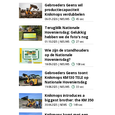
Gebroeders Geens wil
productiecapaciteit
Knikmops verdubbelen
06-01-2026 | NIEUWS
45 sec
Terugblik Nationale
Hoveniersdag: Gelukkig
hebben we de foto's nog
01-10-2025 | NIEUWS
27 sec
Wie zijn de standhouders
op de Nationale
Hoveniersdag?
18-09-2025 | NIEUWS
108 sec
Gebroeders Geens toont
Knikmops KM130 TELE op
Nationale Hoveniersdag
19-08-2025 | NIEUWS
33 sec
Knikmops introduces a
biggest brother: the KM 350
30-04-2025 | NEWS
149 sec
Knikmops komt met een