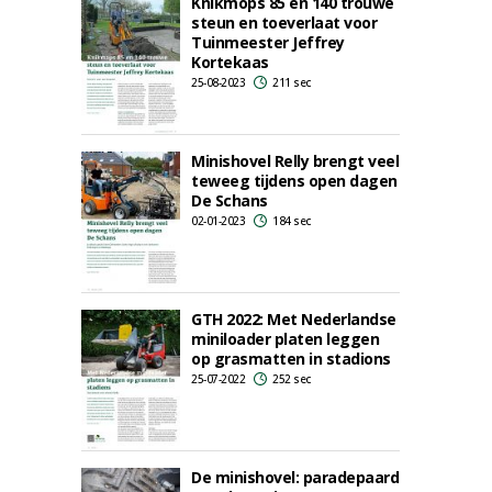
Knikmops 85 en 140 trouwe
steun en toeverlaat voor
Tuinmeester Jeffrey
Kortekaas
25-08-2023
211 sec
Minishovel Relly brengt veel
teweeg tijdens open dagen
De Schans
02-01-2023
184 sec
GTH 2022: Met Nederlandse
miniloader platen leggen
op grasmatten in stadions
25-07-2022
252 sec
De minishovel: paradepaard