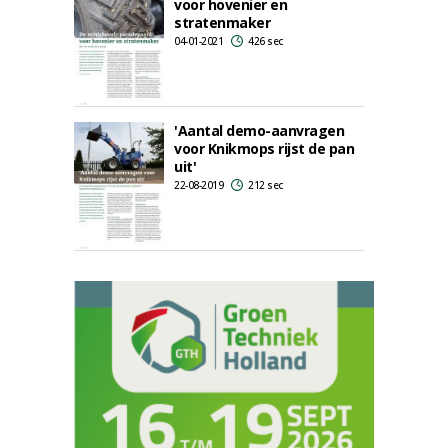
voor hovenier en
stratenmaker
04-01-2021
426 sec
'Aantal demo-aanvragen
voor Knikmops rijst de pan
uit'
22-08-2019
212 sec