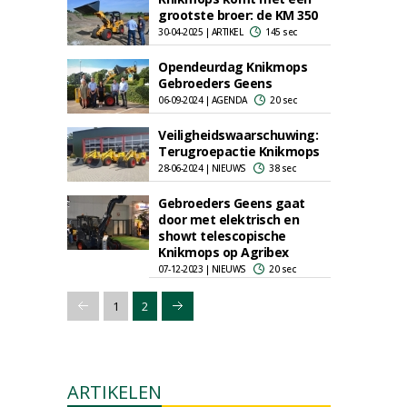
grootste broer: de KM 350
30-04-2025 | ARTIKEL
145 sec
Opendeurdag Knikmops
Gebroeders Geens
06-09-2024 | AGENDA
20 sec
Veiligheidswaarschuwing:
Terugroepactie Knikmops
28-06-2024 | NIEUWS
38 sec
Gebroeders Geens gaat
door met elektrisch en
showt telescopische
Knikmops op Agribex
07-12-2023 | NIEUWS
20 sec
1
2
ARTIKELEN