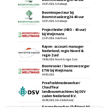
30-07-2026, Schalkwijk
Boominspecteur bij
Boomtotaalzorg24-40 uur
30-07-2026, Schalkwijk
Projectleider (HBO - 40 uur)
bij Weijtmans
22-07-2026, Udenhout
Rayon- account manager
Nederland; regio Noord &
regio Zuid
18-06-2026, Noord & regio Zuid
Boomrooier / boomverzorger
ETW bij Weijtmans
04-05-2026
Proefveldmedewerker/
Chauffeur
landbouwmachines bij DSV
zaden Nederland B.V.
06-08-2026, Ven-Zelderheide
Kasmedewerker (fulltime) bij