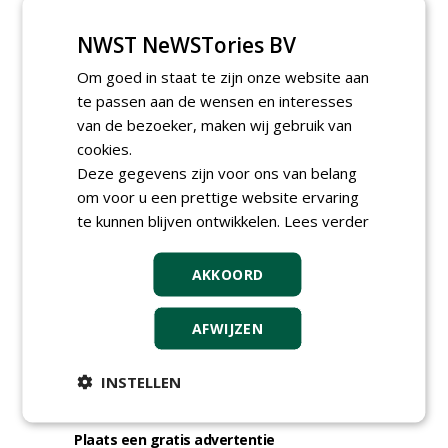
DSV zaden Nederland B.V.
06-08-2026, Ven-Zelderheide
NWST NeWSTories BV
Allround
Om goed in staat te zijn onze website aan
magazijnmedewerker
te passen aan de wensen en interesses
(fulltime) bij DSV zaden
Nederland B.V.
van de bezoeker, maken wij gebruik van
06-08-2026, Ven Zelderheide
cookies.
Deze gegevens zijn voor ons van belang
meer Groene Banen
om voor u een prettige website ervaring
te kunnen blijven ontwikkelen.
Lees verder
AKKOORD
AFWIJZEN
GREEN OUTLET
INSTELLEN
Iedereen kan gratis kleine advertenties
plaatsen via zijn eigen account.
Plaats een gratis advertentie