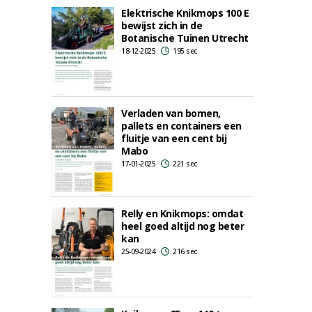
Elektrische Knikmops 100 E
bewijst zich in de
Botanische Tuinen Utrecht
18-12-2025
195 sec
Verladen van bomen,
pallets en containers een
fluitje van een cent bij
Mabo
17-01-2025
221 sec
Relly en Knikmops: omdat
heel goed altijd nog beter
kan
25-09-2024
216 sec