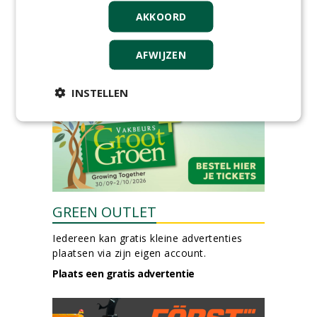
Allround
AKKOORD
magazijnmedewerker
(fulltime) bij DSV zaden
Nederland B.V.
AFWIJZEN
06-08-2026, Ven Zelderheide
meer Groene Banen
INSTELLEN
GREEN OUTLET
Iedereen kan gratis kleine advertenties
plaatsen via zijn eigen account.
Plaats een gratis advertentie