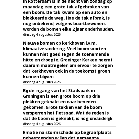
In Rotterdam is in de nacht van zondag op
maandag een grote tak afgebroken van
een boom. De tak kwam op een auto en
blokkeerde de weg. Hoe de tak afbrak, is
nog onbekend; volgens buurtbewoners
worden de bomen elke 2 jaar onderhouden.
dinsdag 4 augustus 2026
Nieuwe bomen op kerkhoven i.v.m.
klimaatverandering. Veel boomsoorten
kunnen niet goed tegen de toenemende
hitte en droogte. Groninger Kerken neemt
daarom maatregelen om ervoor te zorgen
dat kerkhoven ook in de toekomst groen
kunnen blijven.
dinsdag 4 augustus 2026
Bij de ingang van het Stadspark in
Groningen is een grote boom op drie
plekken geknakt en naar beneden
gekomen. Grote takken van de boom
versperren het fietspad. Wat de reden is
dat de boom is geknakt, is nog onduidelijk.
dinsdag 4 augustus 2026
Emotie na stormschade op begraafplaats:
nabestaanden willen dat gemeente