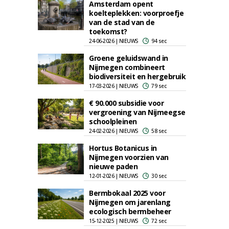
Amsterdam opent
koelteplekken: voorproefje
van de stad van de
toekomst?
24-06-2026 | NIEUWS
94 sec
Groene geluidswand in
Nijmegen combineert
biodiversiteit en hergebruik
17-03-2026 | NIEUWS
79 sec
€ 90.000 subsidie voor
vergroening van Nijmeegse
schoolpleinen
24-02-2026 | NIEUWS
58 sec
Hortus Botanicus in
Nijmegen voorzien van
nieuwe paden
12-01-2026 | NIEUWS
30 sec
Bermbokaal 2025 voor
Nijmegen om jarenlang
ecologisch bermbeheer
15-12-2025 | NIEUWS
72 sec