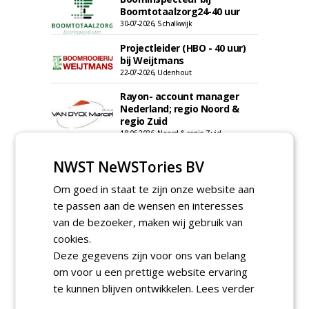
Boomtotaalzorg24-40 uur
30-07-2026, Schalkwijk
Projectleider (HBO - 40 uur)
bij Weijtmans
22-07-2026, Udenhout
Rayon- account manager
Nederland; regio Noord &
regio Zuid
18-06-2026, Noord & regio Zuid
Boomrooier / boomverzorger
NWST NeWSTories BV
ETW bij Weijtmans
04-05-2026
Om goed in staat te zijn onze website aan
Proefveldmedewerker/
te passen aan de wensen en interesses
Chauffeur
van de bezoeker, maken wij gebruik van
landbouwmachines bij DSV
zaden Nederland B.V.
cookies.
06-08-2026, Ven-Zelderheide
Deze gegevens zijn voor ons van belang
Kasmedewerker (fulltime) bij
om voor u een prettige website ervaring
DSV zaden Nederland B.V.
te kunnen blijven ontwikkelen.
Lees verder
06-08-2026, Ven-Zelderheide