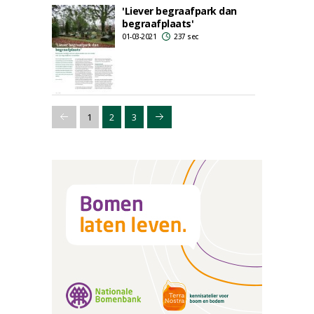
'Liever begraafpark dan
begraafplaats'
01-03-2021
237 sec
1
2
3