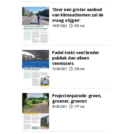
'Door een groter aanbod
van klimaatbomen zal de
vraag stijgen'
18-07-2022
355 sec
Padel trekt veel breder
publiek dan alleen
tennissers
13-09-2021
200 sec
Projectenparade: groen,
groener, groenst
05-05-2021
177 sec