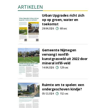
ARTIKELEN
Urban Upgrades richt zich
op op groen, water en
toekomst
28-04-2026
68 sec
Gemeente Nijmegen
vervangt nonfill-
kunstgrasveld uit 2022 door
mineral infill-veld
14-04-2026
129 sec
Ruimte om te spelen: een
ondergeschoven kindje?
05-12-2024
152 sec