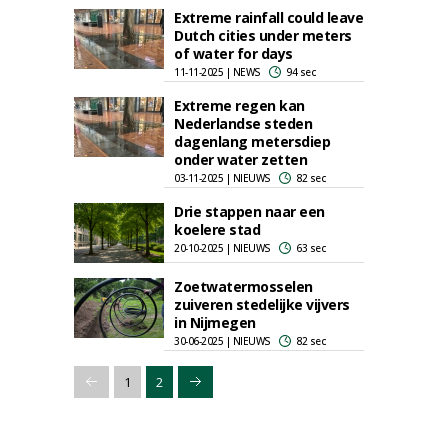
Extreme rainfall could leave
Dutch cities under meters
of water for days
11-11-2025 | NEWS
94 sec
Extreme regen kan
Nederlandse steden
dagenlang metersdiep
onder water zetten
03-11-2025 | NIEUWS
82 sec
Drie stappen naar een
koelere stad
20-10-2025 | NIEUWS
63 sec
Zoetwatermosselen
zuiveren stedelijke vijvers
in Nijmegen
30-06-2025 | NIEUWS
82 sec
1
2