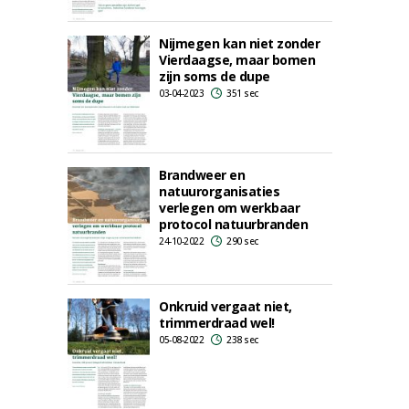
Nijmegen kan niet zonder
Vierdaagse, maar bomen
zijn soms de dupe
03-04-2023
351 sec
Brandweer en
natuurorganisaties
verlegen om werkbaar
protocol natuurbranden
24-10-2022
290 sec
Onkruid vergaat niet,
trimmerdraad wel!
05-08-2022
238 sec