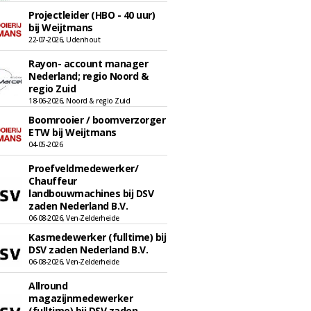
Projectleider (HBO - 40 uur)
bij Weijtmans
22-07-2026, Udenhout
Rayon- account manager
Nederland; regio Noord &
regio Zuid
18-06-2026, Noord & regio Zuid
Boomrooier / boomverzorger
ETW bij Weijtmans
04-05-2026
Proefveldmedewerker/
Chauffeur
landbouwmachines bij DSV
zaden Nederland B.V.
06-08-2026, Ven-Zelderheide
Kasmedewerker (fulltime) bij
DSV zaden Nederland B.V.
06-08-2026, Ven-Zelderheide
Allround
magazijnmedewerker
(fulltime) bij DSV zaden