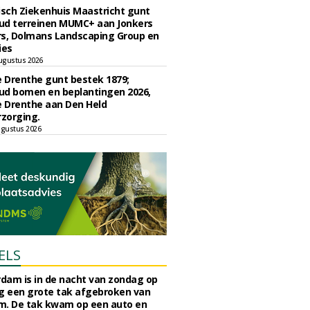
sch Ziekenhuis Maastricht gunt
ud terreinen MUMC+ aan Jonkers
rs, Dolmans Landscaping Group en
ies
ugustus 2026
e Drenthe gunt bestek 1879;
ud bomen en beplantingen 2026,
e Drenthe aan Den Held
zorging.
gustus 2026
ELS
rdam is in de nacht van zondag op
 een grote tak afgebroken van
m. De tak kwam op een auto en