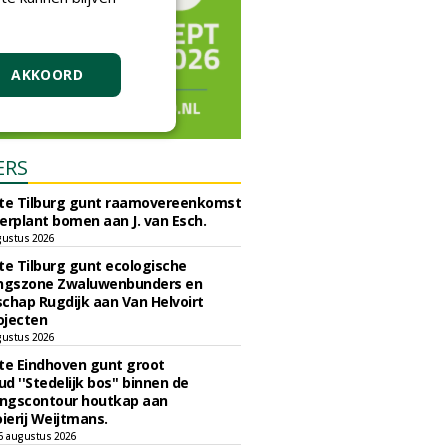
AKKOORD
ERS
e Tilburg gunt raamovereenkomst
erplant bomen aan J. van Esch.
gustus 2026
e Tilburg gunt ecologische
ingszone Zwaluwenbunders en
chap Rugdijk aan Van Helvoirt
ojecten
gustus 2026
e Eindhoven gunt groot
d ''Stedelijk bos'' binnen de
ngscontour houtkap aan
erij Weijtmans.
6 augustus 2026