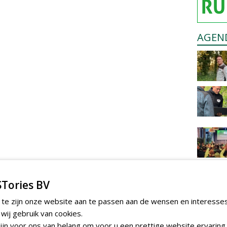
AGEN
Tories BV
 te zijn onze website aan te passen aan de wensen en interesse
ij gebruik van cookies.
jn voor ons van belang om voor u een prettige website ervaring 