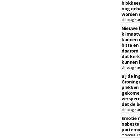
blokkeer
nog onb
worden d
dinsdag 4 a
Nieuwe 
klimaat
kunnen 
hitte en
daarom 
dat kerk
kunnen b
dinsdag 4 a
Bij de i
Groninge
plekken
gekomen
versperr
dat de b
dinsdag 4 a
Emotie 
nabesta
portem
maandag 3 