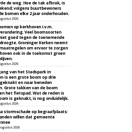
de de weg. Hoe de tak afbrak, is
ekend; volgens buurtbewoners
e bomen elke 2 jaar onderhouden.
ugustus 2026
bomen op kerkhoven i.v.m.
verandering. Veel boomsoorten
niet goed tegen de toenemende
 droogte. Groninger Kerken neemt
maatregelen om ervoor te zorgen
hoven ook in de toekomst groen
lijven.
ugustus 2026
ngang van het Stadspark in
n is een grote boom op drie
 geknakt en naar beneden
. Grote takken van de boom
en het fietspad. Wat de reden is
oom is geknakt, is nog onduidelijk.
ugustus 2026
na stormschade op begraafplaats:
anden willen dat gemeente
onnee
augustus 2026