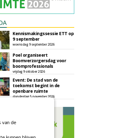
DA
Kennismakingssessie ETT op
9 september
woensdag 9 september 2026
Poel organiseert
Boomverzorgersdag voor
boomprofessionals
vrijdag 9 oktober 2026
Event: De stad van de
toekomst begint in de
openbare ruimte
donderdag 5 november 2026
s van de
te kunnen blijven