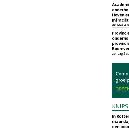
Academi
onderho
Hovenie
Infracilit
dinsdag 4 a
Provinci
onderho
provinci
Boomver
zondag 2 au
KNIPS
In Rotte
maandag
een boo