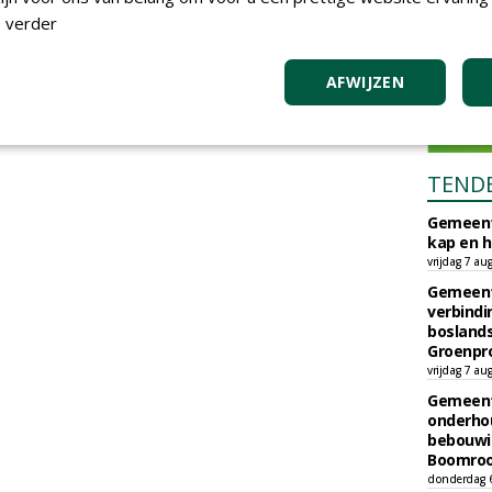
 verder
AFWIJZEN
TEND
Gemeent
kap en h
vrijdag 7 au
Gemeent
verbind
boslands
Groenpr
vrijdag 7 au
Gemeent
onderhou
bebouwi
Boomrooi
donderdag 