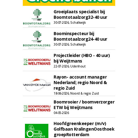
Groeiplaats specialist bij
Boomtotaalzorg32-40 uur
30-07-2026, Schalkwijk
Boominspecteur bij
Boomtotaalzorg24-40 uur
30-07-2026, Schalkwijk
Projectleider (HBO - 40 uur)
bij Weijtmans
22-07-2026, Udenhout
Rayon- account manager
Nederland; regio Noord &
regio Zuid
18-06-2026, Noord & regio Zuid
Boomrooier / boomverzorger
ETW bij Weijtmans
04-05-2026
Hoofdgreenkeeper (m/v)
Golfbaan KralingenOosthoek
groepRotterdam