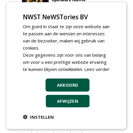
donderdag 5 november 2026
NWST NeWSTories BV
Om goed in staat te zijn onze website aan
te passen aan de wensen en interesses
van de bezoeker, maken wij gebruik van
cookies.
Deze gegevens zijn voor ons van belang
om voor u een prettige website ervaring
te kunnen blijven ontwikkelen.
Lees verder
AKKOORD
TENDERS
AFWIJZEN
Academisch Ziekenhuis Maastricht gunt
onderhoud terreinen MUMC+ aan Jonkers
Hoveniers, Dolmans Landscaping Group en
INSTELLEN
Infracilities
dinsdag 4 augustus 2026