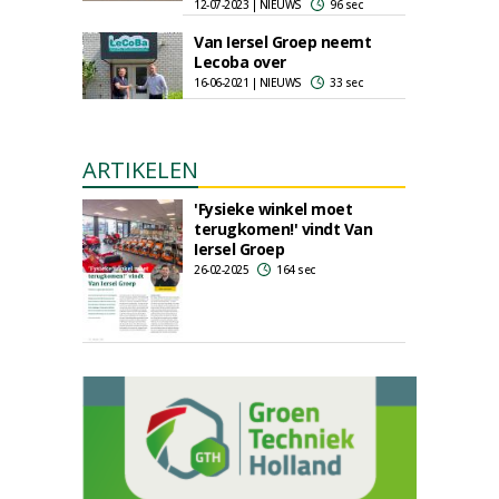
12-07-2023 | NIEUWS
96 sec
Van Iersel Groep neemt
Lecoba over
16-06-2021 | NIEUWS
33 sec
ARTIKELEN
'Fysieke winkel moet
terugkomen!' vindt Van
Iersel Groep
26-02-2025
164 sec