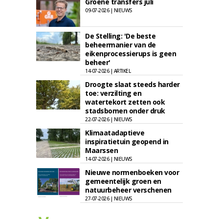
Groene transfers juli
09-07-2026 | NIEUWS
De Stelling: 'De beste
beheermanier van de
eikenprocessierups is geen
beheer'
14-07-2026 | ARTIKEL
Droogte slaat steeds harder
toe: verzilting en
watertekort zetten ook
stadsbomen onder druk
22-07-2026 | NIEUWS
Klimaatadaptieve
inspiratietuin geopend in
Maarssen
14-07-2026 | NIEUWS
Nieuwe normenboeken voor
gemeentelijk groen en
natuurbeheer verschenen
27-07-2026 | NIEUWS