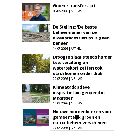
Groene transfers juli
09-07-2026 | NIEUWS
De Stelling: 'De beste
beheermanier van de
eikenprocessierups is geen
beheer'
14-07-2026 | ARTIKEL
Droogte slaat steeds harder
toe: verzilting en
watertekort zetten ook
stadsbomen onder druk
22-07-2026 | NIEUWS
Klimaatadaptieve
inspiratietuin geopend in
Maarssen
14-07-2026 | NIEUWS
Nieuwe normenboeken voor
gemeentelijk groen en
natuurbeheer verschenen
27-07-2026 | NIEUWS