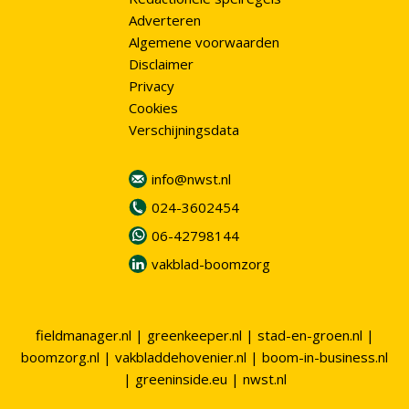
Adverteren
Algemene voorwaarden
Disclaimer
Privacy
Cookies
Verschijningsdata
info@nwst.nl
024-3602454
06-42798144
vakblad-boomzorg
fieldmanager.nl
|
greenkeeper.nl
|
stad-en-groen.nl
|
boomzorg.nl
|
vakbladdehovenier.nl
|
boom-in-business.nl
|
greeninside.eu
|
nwst.nl