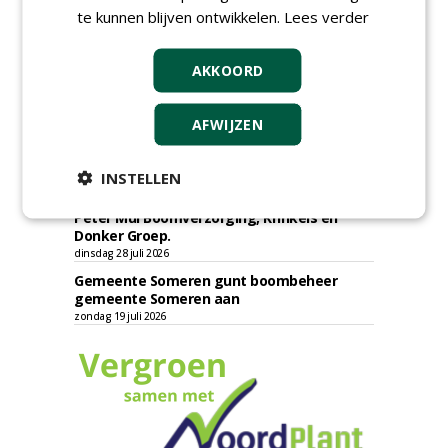
te kunnen blijven ontwikkelen.
Lees verder
Provincie Drenthe gunt bestek 1879;
onderhoud bomen en beplantingen 2026,
provincie Drenthe aan Den Held
AKKOORD
Boomverzorging.
zondag 2 augustus 2026
Gemeente Woerden gunt uitvoering
AFWIJZEN
boomvervangingsopgave 2026 - 2027 aan
Wallaard Groen.
vrijdag 31 juli 2026
INSTELLEN
SED Organisatie gunt inboet bomen aan
Peter Mul Boomverzorging, Krinkels en
Donker Groep.
dinsdag 28 juli 2026
Gemeente Someren gunt boombeheer
gemeente Someren aan
zondag 19 juli 2026