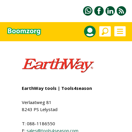
EarthWay tools | Tools4season
Verlaatweg 81
8243 PS Lelystad
T: 088-1186550
E:
sales@tools4season.com