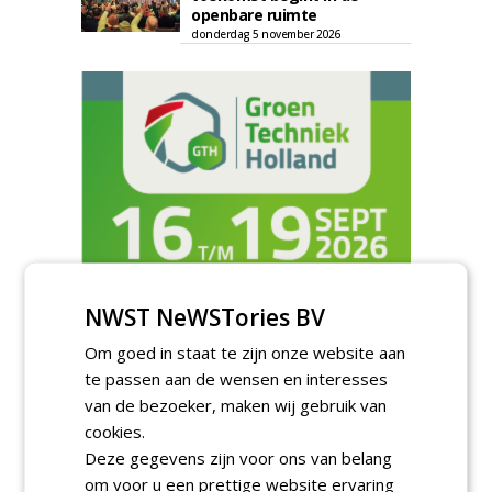
openbare ruimte
donderdag 5 november 2026
NWST NeWSTories BV
Om goed in staat te zijn onze website aan
TENDERS
te passen aan de wensen en interesses
van de bezoeker, maken wij gebruik van
Academisch Ziekenhuis Maastricht gunt
onderhoud terreinen MUMC+ aan Jonkers
cookies.
Hoveniers, Dolmans Landscaping Group en
Deze gegevens zijn voor ons van belang
Infracilities
om voor u een prettige website ervaring
dinsdag 4 augustus 2026