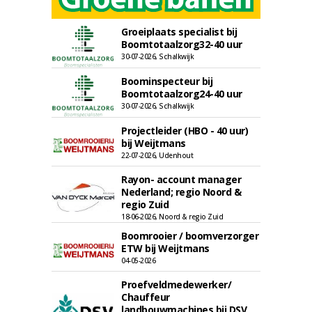
Groeiplaats specialist bij
Boomtotaalzorg32-40 uur
30-07-2026, Schalkwijk
Boominspecteur bij
Boomtotaalzorg24-40 uur
30-07-2026, Schalkwijk
Projectleider (HBO - 40 uur)
bij Weijtmans
22-07-2026, Udenhout
Rayon- account manager
Nederland; regio Noord &
regio Zuid
18-06-2026, Noord & regio Zuid
Boomrooier / boomverzorger
ETW bij Weijtmans
04-05-2026
Proefveldmedewerker/
Chauffeur
landbouwmachines bij DSV