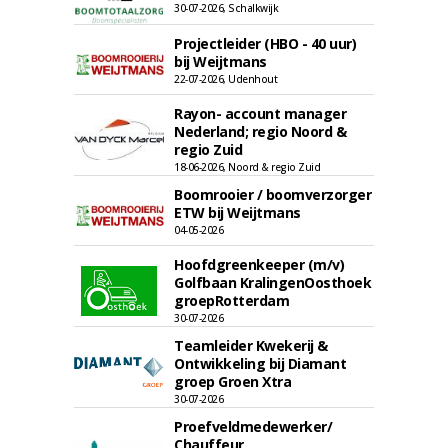
30-07-2026, Schalkwijk
Projectleider (HBO - 40 uur)
bij Weijtmans
22-07-2026, Udenhout
Rayon- account manager
Nederland; regio Noord &
regio Zuid
18-06-2026, Noord & regio Zuid
Boomrooier / boomverzorger
ETW bij Weijtmans
04-05-2026
Hoofdgreenkeeper (m/v)
Golfbaan KralingenOosthoek
groepRotterdam
30-07-2026
Teamleider Kwekerij &
Ontwikkeling bij Diamant
groep Groen Xtra
30-07-2026
Proefveldmedewerker/
Chauffeur