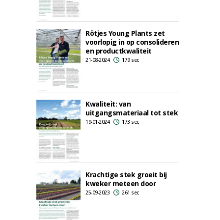
Rötjes Young Plants zet
voorlopig in op consolideren
en productkwaliteit
21-08-2024
179 sec
Kwaliteit: van
uitgangsmateriaal tot stek
19-01-2024
173 sec
Krachtige stek groeit bij
kweker meteen door
25-09-2023
261 sec