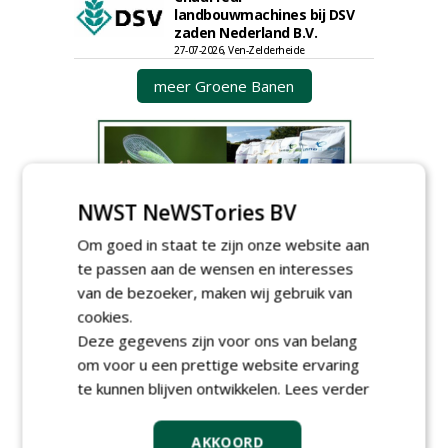
landbouwmachines bij DSV
zaden Nederland B.V.
27-07-2026, Ven-Zelderheide
meer Groene Banen
NWST NeWSTories BV
Om goed in staat te zijn onze website aan
GREEN OUTLET
te passen aan de wensen en interesses
van de bezoeker, maken wij gebruik van
Iedereen kan gratis kleine advertenties
cookies.
plaatsen via zijn eigen account.
Deze gegevens zijn voor ons van belang
Plaats een gratis advertentie
om voor u een prettige website ervaring
te kunnen blijven ontwikkelen.
Lees verder
AKKOORD