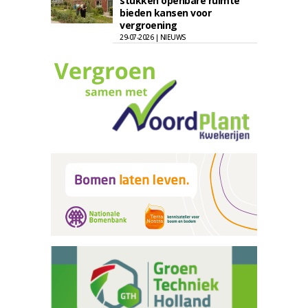
stukken openbare ruimte
bieden kansen voor
vergroening
29-07-2026 | NIEUWS