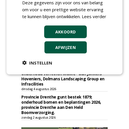
Deze gegevens zijn voor ons van belang
vrijdag 7 augustus 2026
om voor u een prettige website ervaring
Gemeente Tilburg gunt ecologische
te kunnen blijven ontwikkelen.
Lees verder
verbindingszone Zwaluwenbunders en
boslandschap Rugdijk aan Van Helvoirt
Groenprojecten
AKKOORD
vrijdag 7 augustus 2026
Gemeente Eindhoven gunt groot
onderhoud ''Stedelijk bos'' binnen de
AFWIJZEN
bebouwingscontour houtkap aan
Boomrooierij Weijtmans.
donderdag 6 augustus 2026
INSTELLEN
Academisch Ziekenhuis Maastricht gunt
onderhoud terreinen MUMC+ aan Jonkers
Hoveniers, Dolmans Landscaping Group en
Infracilities
dinsdag 4 augustus 2026
Provincie Drenthe gunt bestek 1879;
onderhoud bomen en beplantingen 2026,
provincie Drenthe aan Den Held
Boomverzorging.
zondag 2 augustus 2026