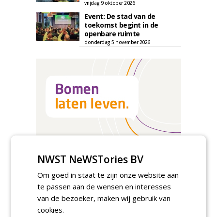
vrijdag 9 oktober 2026
Event: De stad van de
toekomst begint in de
openbare ruimte
donderdag 5 november 2026
NWST NeWSTories BV
Om goed in staat te zijn onze website aan
te passen aan de wensen en interesses
TENDERS
van de bezoeker, maken wij gebruik van
Gemeente Tilburg gunt raamovereenkomst
cookies.
kap en herplant bomen aan J. van Esch.