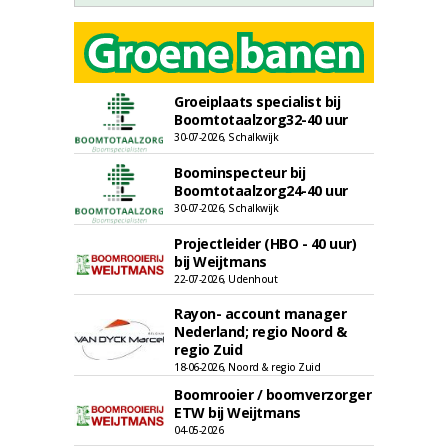
Groeiplaats specialist bij
Boomtotaalzorg32-40 uur
30-07-2026, Schalkwijk
Boominspecteur bij
Boomtotaalzorg24-40 uur
30-07-2026, Schalkwijk
Projectleider (HBO - 40 uur)
bij Weijtmans
22-07-2026, Udenhout
Rayon- account manager
Nederland; regio Noord &
regio Zuid
18-06-2026, Noord & regio Zuid
Boomrooier / boomverzorger
ETW bij Weijtmans
04-05-2026