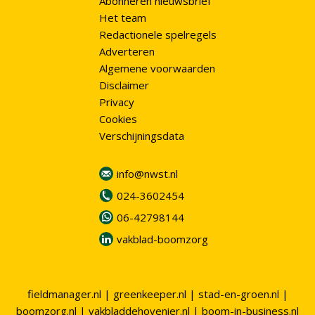
Abonneren nieuwsbrief
Het team
Redactionele spelregels
Adverteren
Algemene voorwaarden
Disclaimer
Privacy
Cookies
Verschijningsdata
info@nwst.nl
024-3602454
06-42798144
vakblad-boomzorg
fieldmanager.nl
|
greenkeeper.nl
|
stad-en-groen.nl
|
boomzorg.nl
|
vakbladdehovenier.nl
|
boom-in-business.nl