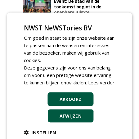
Event: De stad van de
toekomst begint in de
openbare ruimte
donderdag 5 november 2026
NWST NeWSTories BV
Om goed in staat te zijn onze website aan
te passen aan de wensen en interesses
van de bezoeker, maken wij gebruik van
cookies.
Deze gegevens zijn voor ons van belang
om voor u een prettige website ervaring
te kunnen blijven ontwikkelen.
Lees verder
AKKOORD
TENDERS
AFWIJZEN
Gemeente Eindhoven gunt groot
onderhoud ''Stedelijk bos'' binnen de
INSTELLEN
bebouwingscontour houtkap aan