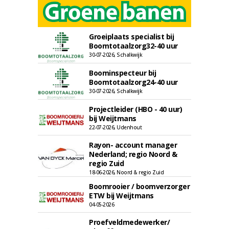
Groeiplaats specialist bij
Boomtotaalzorg32-40 uur
30-07-2026, Schalkwijk
Boominspecteur bij
Boomtotaalzorg24-40 uur
30-07-2026, Schalkwijk
Projectleider (HBO - 40 uur)
bij Weijtmans
22-07-2026, Udenhout
Rayon- account manager
Nederland; regio Noord &
regio Zuid
18-06-2026, Noord & regio Zuid
Boomrooier / boomverzorger
ETW bij Weijtmans
04-05-2026
Proefveldmedewerker/