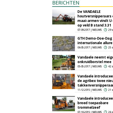
BERICHTEN
De VANDAELE
houtversnipperaars 
maai-armen vindt U
op veld B stand 3.31
07-09-2017 | NIEUWS
29 
GTH Demo-Doe-Dag k
internationale allure
06-05-2017 | NIEUWS
25 
Vandaele neemt eig
onkruidborstel mee
05-05-2017 | NIEUWS
42 
Vandaele introducee
de agribex twee nie
takkenversnipperaa
11-12-2015 | NIEUWS
21 
Vandaele introducee
breed toepasbare
trommelzeef
07-10-2015 | NIEUWS
26 