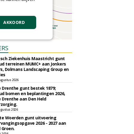
AKKOORD
ERS
sch Ziekenhuis Maastricht gunt
ud terreinen MUMC+ aan Jonkers
rs, Dolmans Landscaping Group en
ies
ugustus 2026
e Drenthe gunt bestek 1879;
ud bomen en beplantingen 2026,
e Drenthe aan Den Held
zorging.
gustus 2026
e Woerden gunt uitvoering
vangingsopgave 2026 - 2027 aan
 Groen.
li 2026