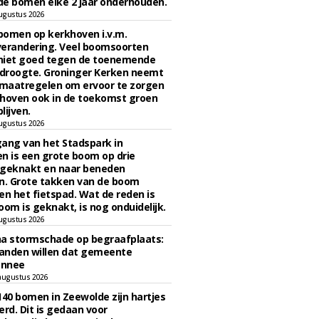
e bomen elke 2 jaar onderhouden.
ugustus 2026
bomen op kerkhoven i.v.m.
verandering. Veel boomsoorten
niet goed tegen de toenemende
 droogte. Groninger Kerken neemt
maatregelen om ervoor te zorgen
hoven ook in de toekomst groen
lijven.
ugustus 2026
ngang van het Stadspark in
n is een grote boom op drie
 geknakt en naar beneden
. Grote takken van de boom
en het fietspad. Wat de reden is
oom is geknakt, is nog onduidelijk.
ugustus 2026
na stormschade op begraafplaats:
anden willen dat gemeente
onnee
augustus 2026
140 bomen in Zeewolde zijn hartjes
erd. Dit is gedaan voor