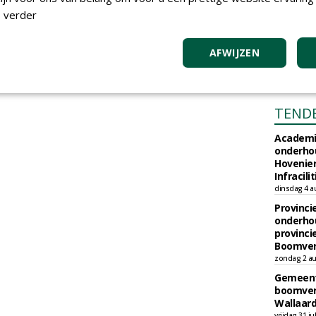
 verder
AFWIJZEN
TEND
Academi
onderho
Hovenie
Infracilit
dinsdag 4 a
Provinci
onderho
provinci
Boomver
zondag 2 au
Gemeent
boomver
Wallaard
vrijdag 31 ju