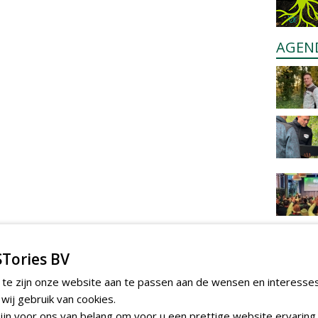
AGEN
Tories BV
 te zijn onze website aan te passen aan de wensen en interesse
ij gebruik van cookies.
jn voor ons van belang om voor u een prettige website ervaring 