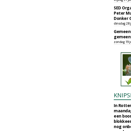
SED Orga
Peter Mu
Donker 
dinsdag 28 j
Gemeent
gemeent
zondag 19 ju
KNIPS
In Rotte
maandag
een boo
blokkeer
nog onb