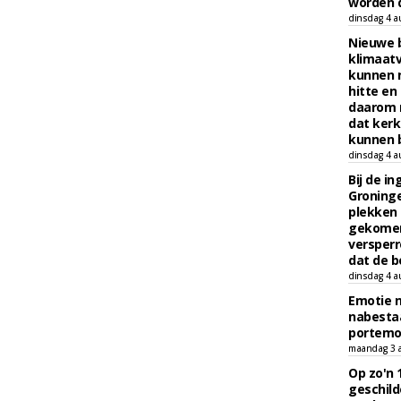
worden d
dinsdag 4 a
Nieuwe 
klimaat
kunnen 
hitte en
daarom 
dat kerk
kunnen b
dinsdag 4 a
Bij de i
Groninge
plekken
gekomen
versperr
dat de b
dinsdag 4 a
Emotie 
nabesta
portem
maandag 3 
Op zo'n 
geschild