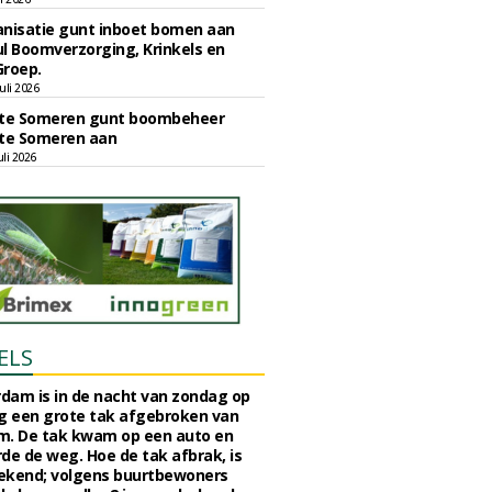
nisatie gunt inboet bomen aan
l Boomverzorging, Krinkels en
Groep.
uli 2026
e Someren gunt boombeheer
e Someren aan
li 2026
ELS
rdam is in de nacht van zondag op
 een grote tak afgebroken van
m. De tak kwam op een auto en
de de weg. Hoe de tak afbrak, is
ekend; volgens buurtbewoners