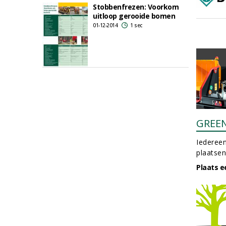
Stobbenfrezen: Voorkom
uitloop gerooide bomen
01-12-2014
1 sec
GREE
Iedereen
plaatsen
Plaats e