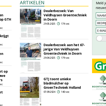
ARTIKELEN
Meld j
nieuws
Dealerbezoek: Van
en
Veldhuysen Groentechniek
 op GTH
in Doorn
29-05-2025
174 sec
sec
rijgt
Dealerbezoek aan het 67-
sec
jarige Van Veldhuysen
Groentechniek in Doorn
en
29-04-2025
179 sec
sec
rt op
uwe
GTJ toont unieke
rs
bladmulcher op
sec
GroenTechniek Holland
rt
07-09-2024
140 sec
sec