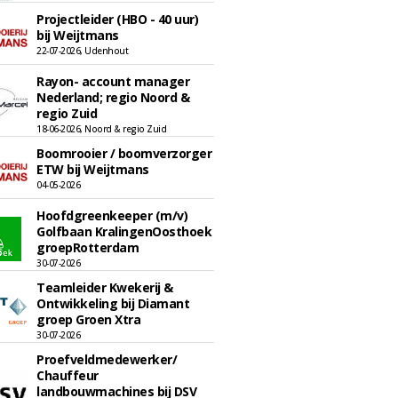
Projectleider (HBO - 40 uur)
bij Weijtmans
22-07-2026, Udenhout
Rayon- account manager
Nederland; regio Noord &
regio Zuid
18-06-2026, Noord & regio Zuid
Boomrooier / boomverzorger
ETW bij Weijtmans
04-05-2026
Hoofdgreenkeeper (m/v)
Golfbaan KralingenOosthoek
groepRotterdam
30-07-2026
Teamleider Kwekerij &
Ontwikkeling bij Diamant
groep Groen Xtra
30-07-2026
Proefveldmedewerker/
Chauffeur
landbouwmachines bij DSV