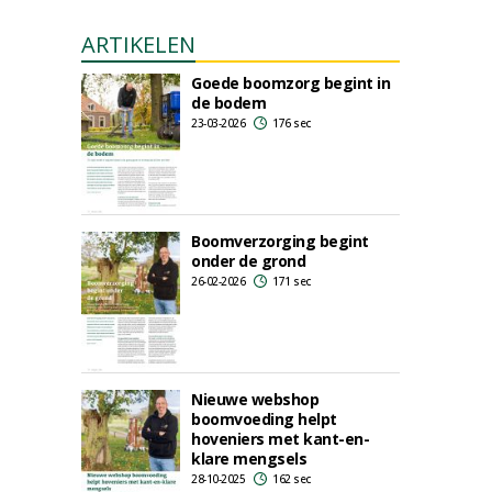
ARTIKELEN
Goede boomzorg begint in
de bodem
23-03-2026
176 sec
Boomverzorging begint
onder de grond
26-02-2026
171 sec
Nieuwe webshop
boomvoeding helpt
hoveniers met kant-en-
klare mengsels
28-10-2025
162 sec