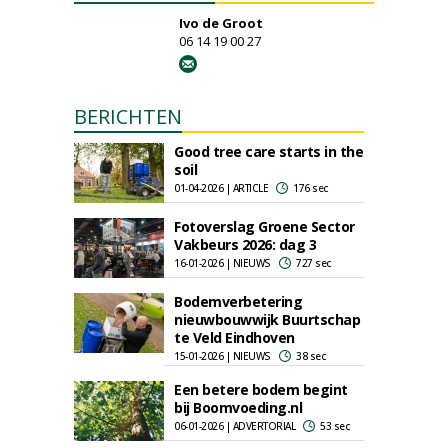
Ivo de Groot
06 14 19 00 27
BERICHTEN
Good tree care starts in the
soil
01-04-2026 | ARTICLE
176 sec
Fotoverslag Groene Sector
Vakbeurs 2026: dag 3
16-01-2026 | NIEUWS
727 sec
Bodemverbetering
nieuwbouwwijk Buurtschap
te Veld Eindhoven
15-01-2026 | NIEUWS
38 sec
Een betere bodem begint
bij Boomvoeding.nl
06-01-2026 | ADVERTORIAL
53 sec