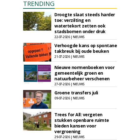
TRENDING
Droogte slaat steeds harder
toe: verzilting en
watertekort zetten ook
stadsbomen onder druk
22-07-2026 | NIEUWS
Verhoogde kans op spontane
takbreuk bij oude beuken
21-07-2026 | NIEUWS
Nieuwe normenboeken voor
gemeentelijk groen en
natuurbeheer verschenen
27-07-2026 | NIEUWS
Groene transfers juli
09-07-2026 | NIEUWS
Trees for All: vergeten
stukken openbare ruimte
bieden kansen voor
vergroening
29-07-2026 | NIEUWS