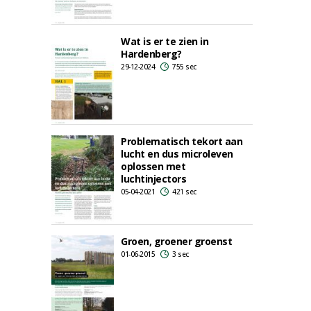
Wat is er te zien in
Hardenberg?
29-12-2024
755 sec
Problematisch tekort aan
lucht en dus microleven
oplossen met
luchtinjectors
05-04-2021
421 sec
Groen, groener groenst
01-06-2015
3 sec