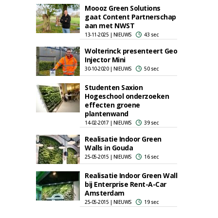
Moooz Green Solutions
gaat Content Partnerschap
aan met NWST
13-11-2025 | NIEUWS
43 sec
Wolterinck presenteert Geo
Injector Mini
30-10-2020 | NIEUWS
50 sec
Studenten Saxion
Hogeschool onderzoeken
effecten groene
plantenwand
14-02-2017 | NIEUWS
39 sec
Realisatie Indoor Green
Walls in Gouda
25-05-2015 | NIEUWS
16 sec
Realisatie Indoor Green Wall
bij Enterprise Rent-A-Car
Amsterdam
25-05-2015 | NIEUWS
19 sec