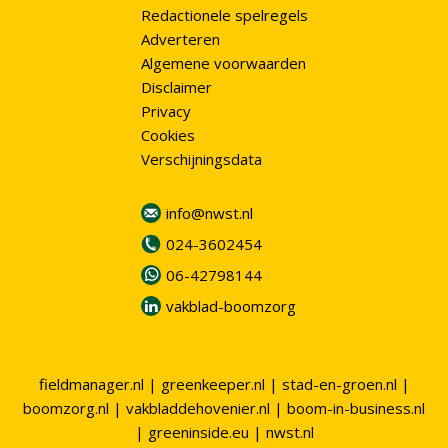
Redactionele spelregels
Adverteren
Algemene voorwaarden
Disclaimer
Privacy
Cookies
Verschijningsdata
info@nwst.nl
024-3602454
06-42798144
vakblad-boomzorg
fieldmanager.nl
|
greenkeeper.nl
|
stad-en-groen.nl
|
boomzorg.nl
|
vakbladdehovenier.nl
|
boom-in-business.nl
|
greeninside.eu
|
nwst.nl