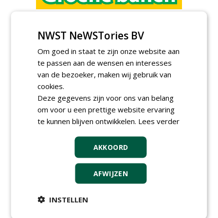
Groeiplaats specialist bij
Boomtotaalzorg32-40 uur
NWST NeWSTories BV
30-07-2026, Schalkwijk
Om goed in staat te zijn onze website aan
Boominspecteur bij
Boomtotaalzorg24-40 uur
te passen aan de wensen en interesses
30-07-2026, Schalkwijk
van de bezoeker, maken wij gebruik van
cookies.
Projectleider (HBO - 40 uur)
bij Weijtmans
Deze gegevens zijn voor ons van belang
22-07-2026, Udenhout
om voor u een prettige website ervaring
te kunnen blijven ontwikkelen.
Lees verder
Rayon- account manager
Nederland; regio Noord &
regio Zuid
AKKOORD
18-06-2026, Noord & regio Zuid
Boomrooier / boomverzorger
ETW bij Weijtmans
AFWIJZEN
04-05-2026
Proefveldmedewerker/
INSTELLEN
Chauffeur
landbouwmachines bij DSV