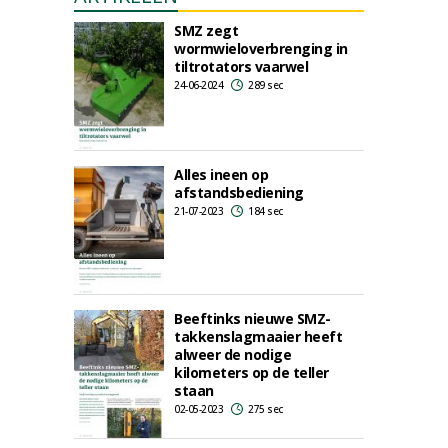
SMZ zegt
wormwieloverbrenging in
tiltrotators vaarwel
24-06-2024
289 sec
Alles ineen op
afstandsbediening
21-07-2023
184 sec
Beeftinks nieuwe SMZ-
takkenslagmaaier heeft
alweer de nodige
kilometers op de teller
staan
02-05-2023
275 sec