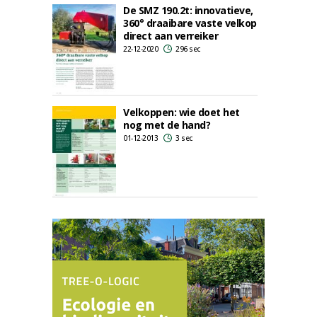
De SMZ 190.2t: innovatieve,
360° draaibare vaste velkop
direct aan verreiker
22-12-2020
296 sec
Velkoppen: wie doet het
nog met de hand?
01-12-2013
3 sec