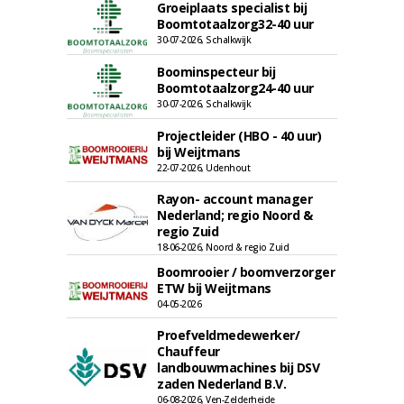
Groeiplaats specialist bij
Boomtotaalzorg32-40 uur
30-07-2026, Schalkwijk
Boominspecteur bij
Boomtotaalzorg24-40 uur
30-07-2026, Schalkwijk
Projectleider (HBO - 40 uur)
bij Weijtmans
22-07-2026, Udenhout
Rayon- account manager
Nederland; regio Noord &
regio Zuid
18-06-2026, Noord & regio Zuid
Boomrooier / boomverzorger
ETW bij Weijtmans
04-05-2026
Proefveldmedewerker/
Chauffeur
landbouwmachines bij DSV
zaden Nederland B.V.
06-08-2026, Ven-Zelderheide