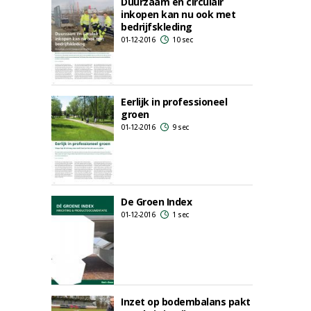
Duurzaam én circulair
inkopen kan nu ook met
bedrijfskleding
01-12-2016
10 sec
Eerlijk in professioneel
groen
01-12-2016
9 sec
De Groen Index
01-12-2016
1 sec
Inzet op bodembalans pakt