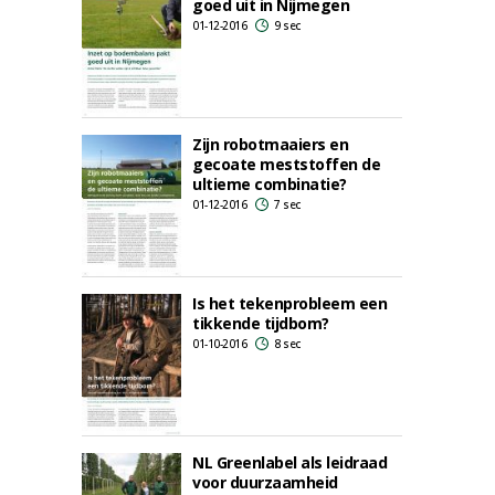
goed uit in Nijmegen
01-12-2016
9 sec
Zijn robotmaaiers en
gecoate meststoffen de
ultieme combinatie?
01-12-2016
7 sec
Is het tekenprobleem een
tikkende tijdbom?
01-10-2016
8 sec
NL Greenlabel als leidraad
voor duurzaamheid