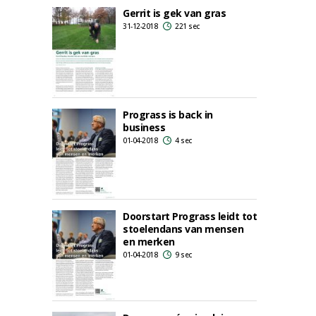
Gerrit is gek van gras
31-12-2018
221 sec
Prograss is back in
business
01-04-2018
4 sec
Doorstart Prograss leidt tot
stoelendans van mensen
en merken
01-04-2018
9 sec