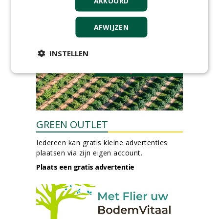
AKKOORD
(fulltime) bij DSV zaden
Nederland B.V.
06-08-2026, Ven Zelderheide
AFWIJZEN
meer Groene Banen
INSTELLEN
GREEN OUTLET
Iedereen kan gratis kleine advertenties
plaatsen via zijn eigen account.
Plaats een gratis advertentie