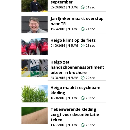
september
05-09-2022 | NIEUWS
51 sec
Jan IJmker maakt overstap
naar TFI
19-04-2018 | NIEUWS
21 sec
Heigo klimt op de fiets
01-09-2016 | NIEUWS
23 sec
Heigo zet
handschoenenassortiment
uiteen in brochure
23-08-2016 | NIEUWS
20 sec
Heigo maakt recyclebare
kleding
16-08-2016 | NIEUWS
28 sec
Tekenwerende kleding
zorgt voor desoriëntatie
teken
13-07-2016 | NIEUWS
23 sec