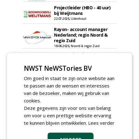
Projectleider (HBO - 40 uur)
bij Weijtmans
22-07-2026, Udenhout
Rayon- account manager
Nederland; regio Noord &
regio Zuid
18-06-2026, Noord & regio Zuid
Boomrooier / boomverzorger
ETW bij Weijtmans
04-05-2026
NWST NeWSTories BV
Proefveldmedewerker/
Om goed in staat te zijn onze website aan
Chauffeur
te passen aan de wensen en interesses
landbouwmachines bij DSV
van de bezoeker, maken wij gebruik van
zaden Nederland B.V.
06-08-2026, Ven-Zelderheide
cookies.
Kasmedewerker (fulltime) bij
Deze gegevens zijn voor ons van belang
DSV zaden Nederland B.V.
om voor u een prettige website ervaring
06-08-2026, Ven-Zelderheide
te kunnen blijven ontwikkelen.
Lees verder
Allround
magazijnmedewerker