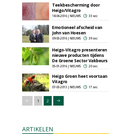
Teekbescherming door
Heigo/Vitagro
18-04-2016 | NIEUWS
33 sec
Emotioneel afscheid van
John van Hoesen
09-03-2016 | NIEUWS
39 sec
Heigo-Vitagro presenteren
nieuwe producten tijdens
De Groene Sector Vakbeurs
05-01-2016 | NIEUWS
20 sec
Heigo Groen heet voortaan
Vitagro
07-03-2013 | NIEUWS
17 sec
1
2
ARTIKELEN