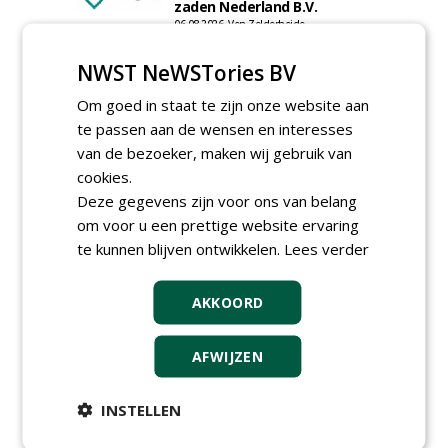
zaden Nederland B.V.
06-08-2026, Ven-Zelderheide
Kasmedewerker (fulltime) bij
NWST NeWSTories BV
DSV zaden Nederland B.V.
06-08-2026, Ven-Zelderheide
Om goed in staat te zijn onze website aan
Allround
te passen aan de wensen en interesses
magazijnmedewerker
van de bezoeker, maken wij gebruik van
(fulltime) bij DSV zaden
Nederland B.V.
cookies.
06-08-2026, Ven Zelderheide
Deze gegevens zijn voor ons van belang
om voor u een prettige website ervaring
meer Groene Banen
te kunnen blijven ontwikkelen.
Lees verder
AKKOORD
AFWIJZEN
GREEN OUTLET
INSTELLEN
Iedereen kan gratis kleine advertenties