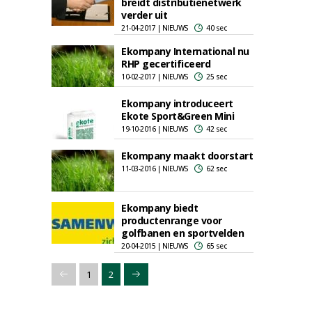
breidt distributienetwerk
verder uit
21-04-2017 | NIEUWS
40 sec
Ekompany International nu
RHP gecertificeerd
10-02-2017 | NIEUWS
25 sec
Ekompany introduceert
Ekote Sport&Green Mini
19-10-2016 | NIEUWS
42 sec
Ekompany maakt doorstart
11-03-2016 | NIEUWS
62 sec
Ekompany biedt
productenrange voor
golfbanen en sportvelden
20-04-2015 | NIEUWS
65 sec
1
2