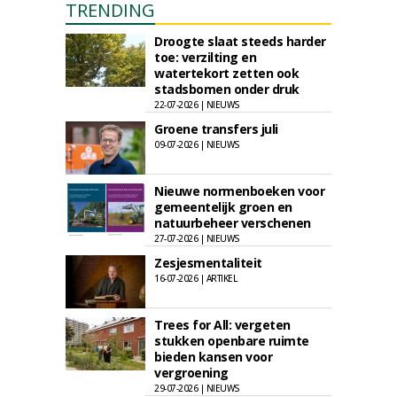
TRENDING
Droogte slaat steeds harder
toe: verzilting en
watertekort zetten ook
stadsbomen onder druk
22-07-2026 | NIEUWS
Groene transfers juli
09-07-2026 | NIEUWS
Nieuwe normenboeken voor
gemeentelijk groen en
natuurbeheer verschenen
27-07-2026 | NIEUWS
Zesjesmentaliteit
16-07-2026 | ARTIKEL
Trees for All: vergeten
stukken openbare ruimte
bieden kansen voor
vergroening
29-07-2026 | NIEUWS