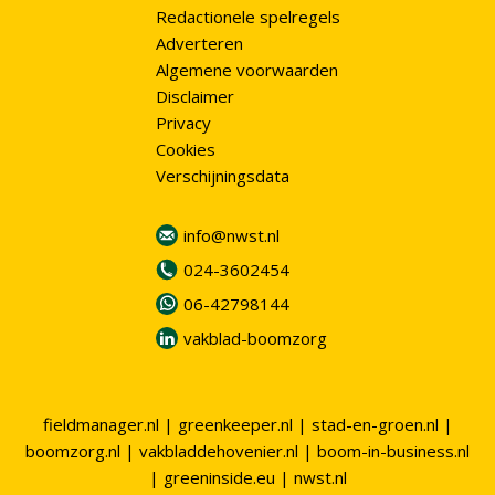
Redactionele spelregels
Adverteren
Algemene voorwaarden
Disclaimer
Privacy
Cookies
Verschijningsdata
info@nwst.nl
024-3602454
06-42798144
vakblad-boomzorg
fieldmanager.nl
|
greenkeeper.nl
|
stad-en-groen.nl
|
boomzorg.nl
|
vakbladdehovenier.nl
|
boom-in-business.nl
|
greeninside.eu
|
nwst.nl