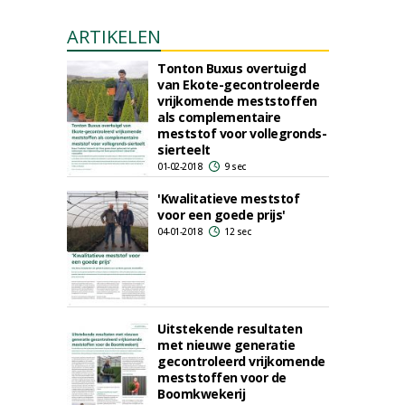
ARTIKELEN
Tonton Buxus overtuigd
van Ekote-gecontroleerde
vrijkomende meststoffen
als complementaire
meststof voor vollegronds-
sierteelt
01-02-2018
9 sec
'Kwalitatieve meststof
voor een goede prijs'
04-01-2018
12 sec
Uitstekende resultaten
met nieuwe generatie
gecontroleerd vrijkomende
meststoffen voor de
Boomkwekerij