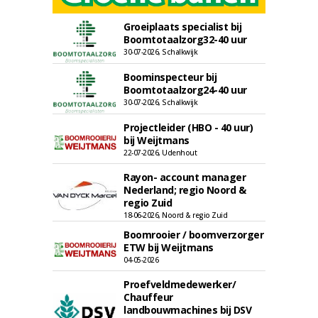
Groeiplaats specialist bij
Boomtotaalzorg32-40 uur
30-07-2026, Schalkwijk
Boominspecteur bij
Boomtotaalzorg24-40 uur
30-07-2026, Schalkwijk
Projectleider (HBO - 40 uur)
bij Weijtmans
22-07-2026, Udenhout
Rayon- account manager
Nederland; regio Noord &
regio Zuid
18-06-2026, Noord & regio Zuid
Boomrooier / boomverzorger
ETW bij Weijtmans
04-05-2026
Proefveldmedewerker/
Chauffeur
landbouwmachines bij DSV