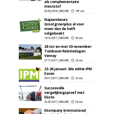
als complementaire
meststof
02-03-2018 | NIEUWS
187 sec
Najaarsbeurs
Grootgroenplus al voor
meer dan de helft
volgeboekt
18-12-2017 | NIEUWS
46 sec
28 tot en met 30 november:
Tuinbouw Relatiedagen
Venray
27-11-2017 | NIEUWS
26 sec
23-26 januari: 36e editie IPM
Essen
09-11-2017 | NIEUWS
24 sec
Succesvolle
vergelijkingsproef met
Ekote
25-07-2017 | NIEUWS
56 sec
Ekompany International