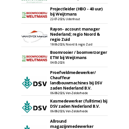
Projectleider (HBO - 40 uur)
bij Weijtmans
22-07-2026, Udenhout
Rayon- account manager
Nederland; regio Noord &
regio Zuid
18-06-2026, Noord & regio Zuid
Boomrooier / boomverzorger
ETW bij Weijtmans
04-05-2026
Proefveldmedewerker/
Chauffeur
landbouwmachines bij DSV
zaden Nederland B.V.
06-08-2026, Ven-Zelderheide
Kasmedewerker (fulltime) bij
DSV zaden Nederland B.V.
06-08-2026, Ven-Zelderheide
Allround
magazijnmedewerker