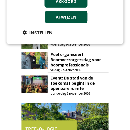
AKKOORD
AFWIJZEN
AGENDA
INSTELLEN
Kennismakingssessie ETT op
9 september
woensdag 9 september 2026
Poel organiseert
Boomverzorgersdag voor
boomprofessionals
vrijdag 9 oktober 2026
Event: De stad van de
toekomst begint in de
openbare ruimte
donderdag 5 november 2026