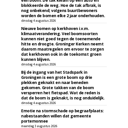
een boom. De tak kwam op een auto en
blokkeerde de weg. Hoe de tak afbrak, is
nog onbekend; volgens buurtbewoners
worden de bomen elke 2 jaar onderhouden.
dinsdag 4 augustus 2026
Nieuwe bomen op kerkhoven i.v.m.
klimaatverandering. Veel boomsoorten
kunnen niet goed tegen de toenemende
hitte en droogte. Groninger Kerken neemt
daarom maatregelen om ervoor te zorgen
dat kerkhoven ook in de toekomst groen
kunnen blijven.
dinsdag 4 augustus 2026
Bij de ingang van het Stadspark in
Groningen is een grote boom op drie
plekken geknakt en naar beneden
gekomen. Grote takken van de boom
versperren het fietspad. Wat de reden is
dat de boom is geknakt, is nog onduidelijk.
dinsdag 4 augustus 2026
Emotie na stormschade op begraafplaats:
nabestaanden willen dat gemeente
portemonnee
maandag 3 augustus 2026