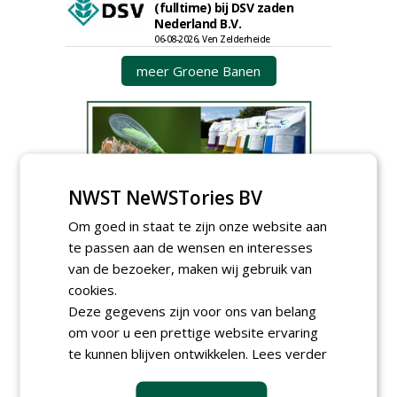
(fulltime) bij DSV zaden
Nederland B.V.
06-08-2026, Ven Zelderheide
meer Groene Banen
NWST NeWSTories BV
Om goed in staat te zijn onze website aan
GREEN OUTLET
te passen aan de wensen en interesses
Iedereen kan gratis kleine advertenties
van de bezoeker, maken wij gebruik van
plaatsen via zijn eigen account.
cookies.
Plaats een gratis advertentie
Deze gegevens zijn voor ons van belang
om voor u een prettige website ervaring
te kunnen blijven ontwikkelen.
Lees verder