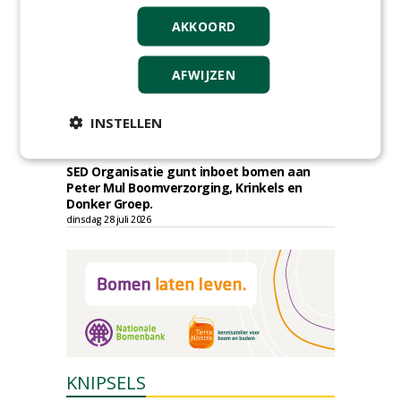
Provincie Drenthe gunt bestek 1879;
AKKOORD
onderhoud bomen en beplantingen 2026,
provincie Drenthe aan Den Held
Boomverzorging.
AFWIJZEN
zondag 2 augustus 2026
Gemeente Woerden gunt uitvoering
boomvervangingsopgave 2026 - 2027 aan
INSTELLEN
Wallaard Groen.
vrijdag 31 juli 2026
SED Organisatie gunt inboet bomen aan
Peter Mul Boomverzorging, Krinkels en
Donker Groep.
dinsdag 28 juli 2026
KNIPSELS