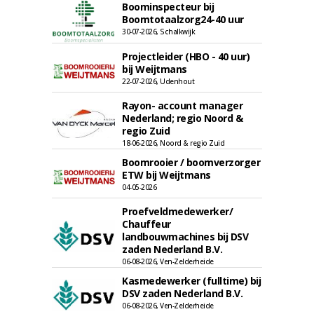
Boominspecteur bij
Boomtotaalzorg24-40 uur
30-07-2026, Schalkwijk
Projectleider (HBO - 40 uur)
bij Weijtmans
22-07-2026, Udenhout
Rayon- account manager
Nederland; regio Noord &
regio Zuid
18-06-2026, Noord & regio Zuid
Boomrooier / boomverzorger
ETW bij Weijtmans
04-05-2026
Proefveldmedewerker/
Chauffeur
landbouwmachines bij DSV
zaden Nederland B.V.
06-08-2026, Ven-Zelderheide
Kasmedewerker (fulltime) bij
DSV zaden Nederland B.V.
06-08-2026, Ven-Zelderheide