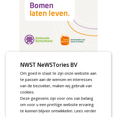
TENDERS
NWST NeWSTories BV
Gemeente Eindhoven gunt groot
Om goed in staat te zijn onze website aan
onderhoud ''Stedelijk bos'' binnen de
bebouwingscontour houtkap aan
te passen aan de wensen en interesses
Boomrooierij Weijtmans.
van de bezoeker, maken wij gebruik van
donderdag 6 augustus 2026
cookies.
Academisch Ziekenhuis Maastricht gunt
Deze gegevens zijn voor ons van belang
onderhoud terreinen MUMC+ aan Jonkers
Hoveniers, Dolmans Landscaping Group en
om voor u een prettige website ervaring
Infracilities
te kunnen blijven ontwikkelen.
Lees verder
dinsdag 4 augustus 2026