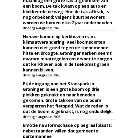
maandag een grote tak afgebroken van
een boom. De tak kwam op een auto en
blokkeerde de weg. Hoe de tak afbrak, is
nog onbekend; volgens buurtbewoners
worden de bomen elke 2 jaar onderhouden.
dinsdag 4 augustus 2026
Nieuwe bomen op kerkhoven i.v.m.
klimaatverandering. Veel boomsoorten
kunnen niet goed tegen de toenemende
hitte en droogte. Groninger Kerken neemt
daarom maatregelen om ervoor te zorgen
dat kerkhoven ook in de toekomst groen
kunnen blijven.
dinsdag 4 augustus 2026
Bij de ingang van het Stadspark in
Groningen is een grote boom op drie
plekken geknakt en naar beneden
gekomen. Grote takken van de boom
versperren het fietspad. Wat de reden is
dat de boom is geknakt, is nog onduidelijk.
dinsdag 4 augustus 2026
Emotie na stormschade op begraafplaats:
nabestaanden willen dat gemeente
portemonnee