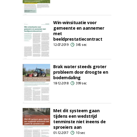
Win-winsituatie voor
gemeente en aannemer
met
beeldprestatiecontract
12-07-2019
345 sec
Brak water steeds groter
probleem door droogte en
bodemdaling
18-12-2018
399 sec
Met dit systeem gaan
tijdens een wedstrijd
tenminste niet ineens de
sproeiers aan
01-12-2017
10 sec