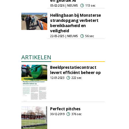
en gebruik AI'
05-02-2026 | NIEUWS
113 sec
Hellingbaan bij Monsterse
strandopgang verbetert
bereikbaarheid en
veiligheid
22-05-2025 | NIEUWS
56 sec
ARTIKELEN
Beeldprestatiecontract
levert efficiënt beheer op
12-01-2023
222 sec
Perfect pitches
30-12-2019
376 sec