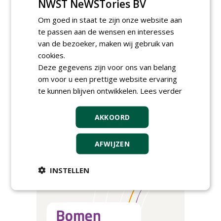
NWST NeWSTories BV
Om goed in staat te zijn onze website aan
te passen aan de wensen en interesses
van de bezoeker, maken wij gebruik van
AGENDA
cookies.
Deze gegevens zijn voor ons van belang
Kennismakingssessie ETT op
9 september
om voor u een prettige website ervaring
woensdag 9 september 2026
te kunnen blijven ontwikkelen.
Lees verder
Poel organiseert
Boomverzorgersdag voor
AKKOORD
boomprofessionals
vrijdag 9 oktober 2026
Event: De stad van de
AFWIJZEN
toekomst begint in de
openbare ruimte
donderdag 5 november 2026
INSTELLEN