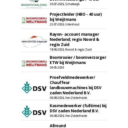
30-07-2026, Schalkwijk
Projectleider (HBO - 40 uur)
bij Weijtmans
22-07-2026, Udenhout
Rayon- account manager
Nederland; regio Noord &
regio Zuid
18-06-2026, Noord & regio Zuid
Boomrooier / boomverzorger
ETW bij Weijtmans
04-05-2026
Proefveldmedewerker/
Chauffeur
landbouwmachines bij DSV
zaden Nederland B.V.
06-08-2026, Ven-Zelderheide
Kasmedewerker (fulltime) bij
DSV zaden Nederland B.V.
06-08-2026, Ven-Zelderheide
Allround