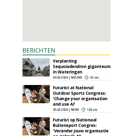
BERICHTEN
Verplanting
Sequoiadendron giganteum
in Wateringen
04-03-2026 | NIEUWS
43 sec
Futurist at National
Outdoor Sports Congress:
'Change your organisation
and use AI'
05-02-2026 | NEWS
126 sec
Futurist op Nationaal
Buitensport Congres:
'Verander jouw organisatie