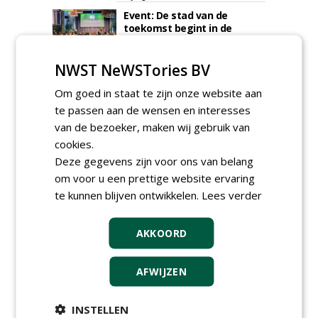
Event: De stad van de
toekomst begint in de
openbare ruimte
donderdag 5 november 2026
NWST NeWSTories BV
Om goed in staat te zijn onze website aan
te passen aan de wensen en interesses
van de bezoeker, maken wij gebruik van
cookies.
Deze gegevens zijn voor ons van belang
om voor u een prettige website ervaring
te kunnen blijven ontwikkelen.
Lees verder
AKKOORD
TENDERS
AFWIJZEN
Gemeente Eindhoven gunt groot
onderhoud ''Stedelijk bos'' binnen de
INSTELLEN