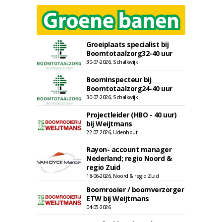
Groeiplaats specialist bij
Boomtotaalzorg32-40 uur
30-07-2026, Schalkwijk
Boominspecteur bij
Boomtotaalzorg24-40 uur
30-07-2026, Schalkwijk
Projectleider (HBO - 40 uur)
bij Weijtmans
22-07-2026, Udenhout
Rayon- account manager
Nederland; regio Noord &
regio Zuid
18-06-2026, Noord & regio Zuid
Boomrooier / boomverzorger
ETW bij Weijtmans
04-05-2026