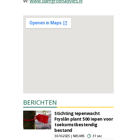
W:
www.damgroenadvies.nl
BERICHTEN
Stichting Iepenwacht
Fryslân plant 500 iepen voor
toekomstbestendig
bestand
30-10-2025 | NIEUWS
31 sec