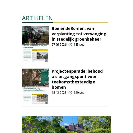
ARTIKELEN
BoeiendeBomen: van
verplanting tot vervanging
in stedelijk groenbeheer
27-05-2026
115 sec
Projectenparade: behoud
als uitgangspunt voor
toekomstbestendige
bomen
15-12-2025
129 sec