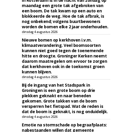
In Rotterdam is in de nacht van zondag op
maandag een grote tak afgebroken van
een boom. De tak kwam op een auto en
blokkeerde de weg. Hoe de tak afbrak, is
nog onbekend; volgens buurtbewoners
worden de bomen elke 2 jaar onderhouden.
dinsdag 4 augustus 2026
Nieuwe bomen op kerkhoven i.v.m.
klimaatverandering. Veel boomsoorten
kunnen niet goed tegen de toenemende
hitte en droogte. Groninger Kerken neemt
daarom maatregelen om ervoor te zorgen
dat kerkhoven ook in de toekomst groen
kunnen blijven.
dinsdag 4 augustus 2026
Bij de ingang van het Stadspark in
Groningen is een grote boom op drie
plekken geknakt en naar beneden
gekomen. Grote takken van de boom
versperren het fietspad. Wat de reden is
dat de boom is geknakt, is nog onduidelijk.
dinsdag 4 augustus 2026
Emotie na stormschade op begraafplaats:
nabestaanden willen dat gemeente