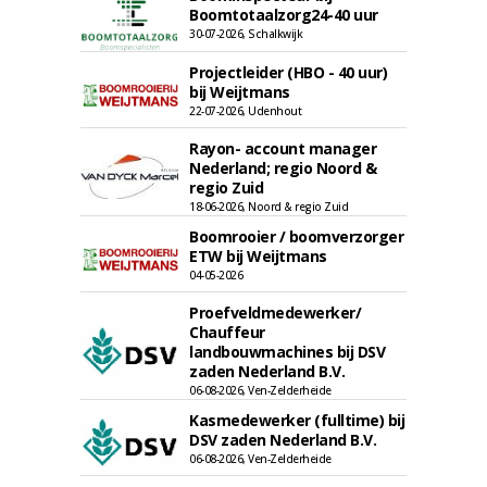
Boomtotaalzorg24-40 uur
30-07-2026, Schalkwijk
Projectleider (HBO - 40 uur)
bij Weijtmans
22-07-2026, Udenhout
Rayon- account manager
Nederland; regio Noord &
regio Zuid
18-06-2026, Noord & regio Zuid
Boomrooier / boomverzorger
ETW bij Weijtmans
04-05-2026
Proefveldmedewerker/
Chauffeur
landbouwmachines bij DSV
zaden Nederland B.V.
06-08-2026, Ven-Zelderheide
Kasmedewerker (fulltime) bij
DSV zaden Nederland B.V.
06-08-2026, Ven-Zelderheide