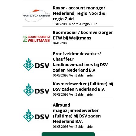
Rayon- account manager
Nederland; regio Noord &
regio Zuid
18-06-2026, Noord & regio Zuid
Boomrooier / boomverzorger
ETW bij Weijtmans
04-05-2026
Proefveldmedewerker/
Chauffeur
landbouwmachines bij DSV
zaden Nederland B.V.
06-08-2026, Ven-Zelderheide
Kasmedewerker (fulltime) bij
DSV zaden Nederland B.V.
06-08-2026, Ven-Zelderheide
Allround
magazijnmedewerker
(fulltime) bij DSV zaden
Nederland B.V.
06-08-2026, Ven Zelderheide