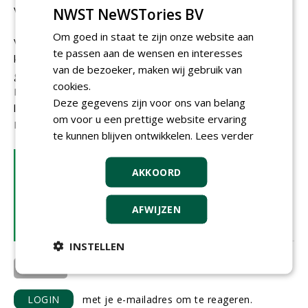
veel opdrachtgevers een belangrijk element wordt.'
NWST NeWSTories BV
Om goed in staat te zijn onze website aan
Voor Born is het illustratief voor de koers die JdB vaart:
te passen aan de wensen en interesses
kwaliteit, duurzaamheid en innovatie hand in hand laten
van de bezoeker, maken wij gebruik van
gaan. 'De eisen aan groeiplaatsen worden steeds hoger.
cookies.
Dan moet je als leverancier niet alleen een goed product
Deze gegevens zijn voor ons van belang
leveren, maar ook kunnen aantonen waarom het goed is.
om voor u een prettige website ervaring
Daar investeren wij elke dag in.'
te kunnen blijven ontwikkelen.
Lees verder
LEES OOK
AKKOORD
Circulair werken begint bij de
bron
29-09-2025 | ARTIKEL
AFWIJZEN
INSTELLEN
JdB groep
LOGIN
met je e-mailadres om te reageren.