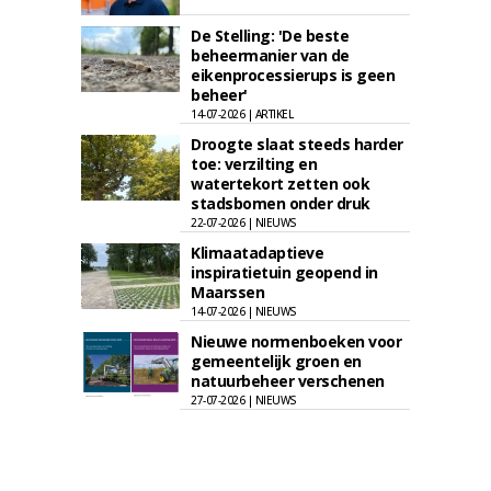
De Stelling: 'De beste
beheermanier van de
eikenprocessierups is geen
beheer'
14-07-2026 | ARTIKEL
Droogte slaat steeds harder
toe: verzilting en
watertekort zetten ook
stadsbomen onder druk
22-07-2026 | NIEUWS
Klimaatadaptieve
inspiratietuin geopend in
Maarssen
14-07-2026 | NIEUWS
Nieuwe normenboeken voor
gemeentelijk groen en
natuurbeheer verschenen
27-07-2026 | NIEUWS