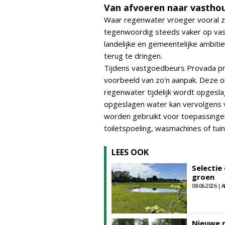
Van afvoeren naar vastho
Waar regenwater vroeger vooral zo
tegenwoordig steeds vaker op vasth
landelijke en gemeentelijke ambiti
terug te dringen.
Tijdens vastgoedbeurs Provada 
voorbeeld van zo'n aanpak. Deze 
regenwater tijdelijk wordt opgesl
opgeslagen water kan vervolgens 
worden gebruikt voor toepassingen
toiletspoeling, wasmachines of tui
LEES OOK
Selectie
groen
08-06-2026 | A
Nieuwe m