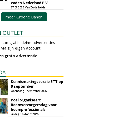
zaden Nederland B.V.
27-07-2026, Ven-Zelderheide
meer Groene Banen
N OUTLET
 kan gratis kleine advertenties
 via zijn eigen account.
en gratis advertentie
DA
Kennismakingssessie ETT op
9 september
woensdag 9 september 2026
Poel organiseert
Boomverzorgersdag voor
boomprofessionals
vrijdag 9 oktober 2026