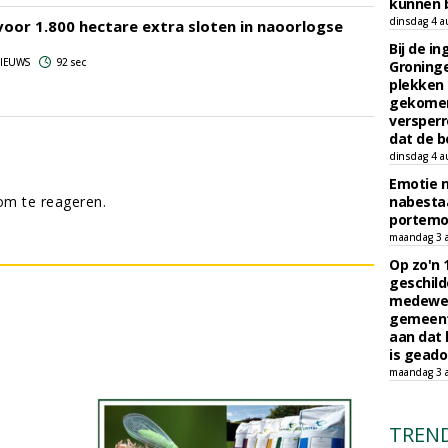
kunnen b
dinsdag 4 a
voor 1.800 hectare extra sloten in naoorlogse
Bij de i
 NIEUWS
92 sec
Groninge
plekken
gekomen
versperr
dat de b
dinsdag 4 a
Emotie 
m te reageren.
nabesta
portem
maandag 3 
Op zo'n 
geschild
medewerk
gemeent
aan dat
is geado
maandag 3 
TREN