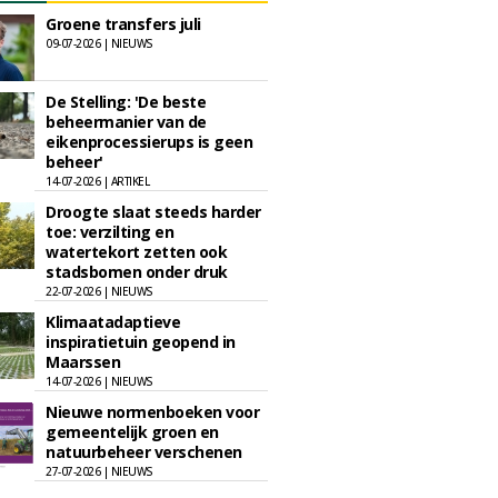
Groene transfers juli
09-07-2026 | NIEUWS
De Stelling: 'De beste
beheermanier van de
eikenprocessierups is geen
beheer'
14-07-2026 | ARTIKEL
Droogte slaat steeds harder
toe: verzilting en
watertekort zetten ook
stadsbomen onder druk
22-07-2026 | NIEUWS
Klimaatadaptieve
inspiratietuin geopend in
Maarssen
14-07-2026 | NIEUWS
Nieuwe normenboeken voor
gemeentelijk groen en
natuurbeheer verschenen
27-07-2026 | NIEUWS