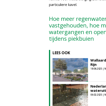
particuliere kavel.
Hoe meer regenwater 
vastgehouden, hoe mi
watergangen en open
tijdens piekbuien
LEES OOK
Wallaard
Rijn
18-06-2025 |
Nederla
waterui
06-02-2025 |