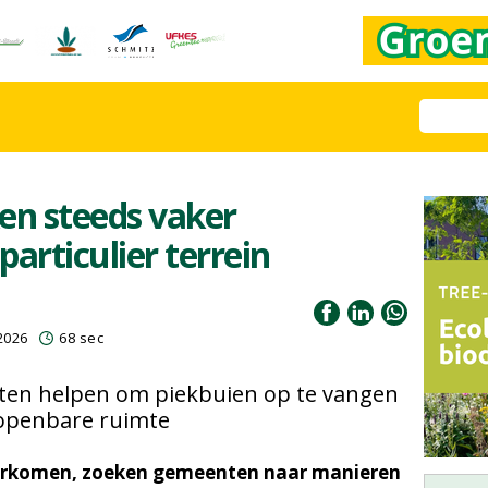
n steeds vaker
articulier terrein
2026
68 sec
en helpen om piekbuien op te vangen
 openbare ruimte
orkomen, zoeken gemeenten naar manieren