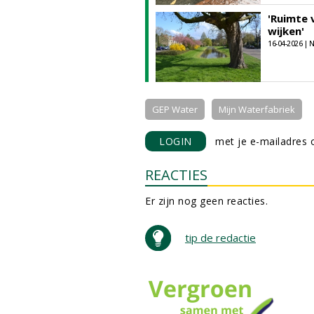
'Ruimte 
wijken'
16-04-2026 |
GEP Water
Mijn Waterfabriek
LOGIN
met je e-mailadres o
REACTIES
Er zijn nog geen reacties.
tip de redactie