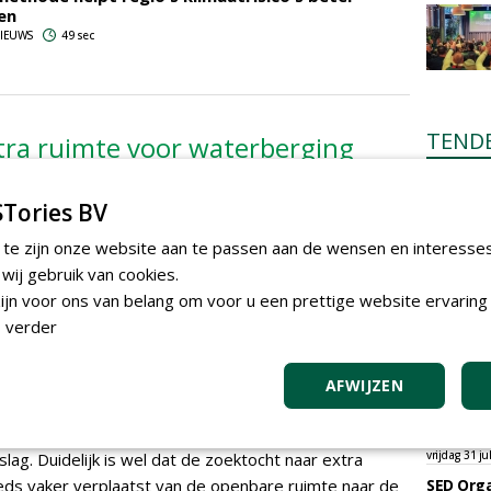
en
 NIEUWS
49 sec
TEND
tra ruimte voor waterberging
s vaker van de openbare ruimte
Academi
onderho
avel
Tories BV
Hovenie
Infracilit
 te zijn onze website aan te passen aan de wensen en interesse
dinsdag 4 a
-opgave
ij gebruik van cookies.
Provinci
jn voor ons van belang om voor u een prettige website ervaring 
levantie vooral in de bredere klimaatadaptatie-opgave.
onderho
 verder
er terrein wordt vastgehouden, hoe minder druk
provinci
Boomver
n openbare bergingsvoorzieningen tijdens piekbuien.
zondag 2 au
chikbaar binnen de wijk.
AFWIJZEN
Gemeent
e schaal worden toegepast, zal afhangen van
boomver
ing en de bereidheid van ontwikkelaars en bewoners
Wallaard
vrijdag 31 ju
lag. Duidelijk is wel dat de zoektocht naar extra
eds vaker verplaatst van de openbare ruimte naar de
SED Orga