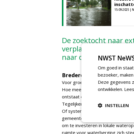
inschatt
15-09-2025 |
De zoektocht naar ex
verplaatst zich steed
naar de particuliere k
NWST NeWS
Om goed in staat
Bredere klimaatadaptatie
bezoeker, maken w
Deze gegevens zi
Voor groenprofessionals ligt de re
ontwikkelen.
Lees
Hoe meer regenwater op particuli
ontstaat op riolen, watergangen e
Tegelijkertijd blijft meer water bes
INSTELLEN
Of systemen zoals deze op groter
gemeentelijk beleid, bouwregelgev
om te investeren in lokale waterops
ruimte voor waterberging zich ste