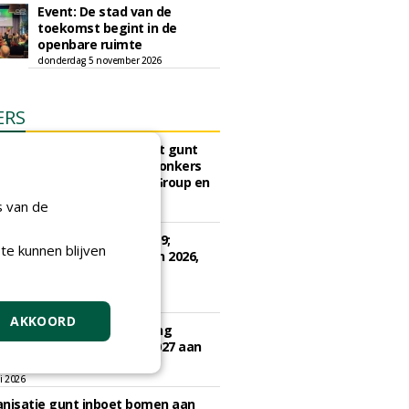
Event: De stad van de
toekomst begint in de
openbare ruimte
donderdag 5 november 2026
ERS
sch Ziekenhuis Maastricht gunt
ud terreinen MUMC+ aan Jonkers
rs, Dolmans Landscaping Group en
ies
s van de
ugustus 2026
e Drenthe gunt bestek 1879;
te kunnen blijven
ud bomen en beplantingen 2026,
e Drenthe aan Den Held
zorging.
gustus 2026
AKKOORD
e Woerden gunt uitvoering
vangingsopgave 2026 - 2027 aan
 Groen.
li 2026
nisatie gunt inboet bomen aan