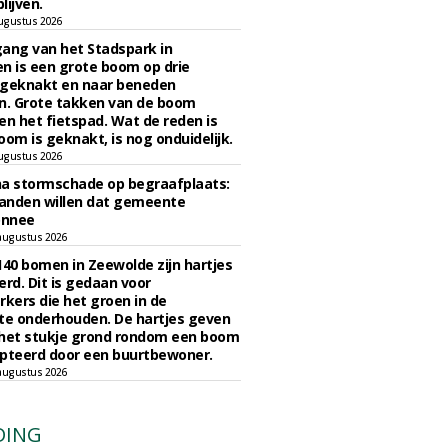
lijven.
ugustus 2026
ngang van het Stadspark in
n is een grote boom op drie
 geknakt en naar beneden
. Grote takken van de boom
en het fietspad. Wat de reden is
oom is geknakt, is nog onduidelijk.
ugustus 2026
na stormschade op begraafplaats:
anden willen dat gemeente
onnee
augustus 2026
140 bomen in Zeewolde zijn hartjes
erd. Dit is gedaan voor
ers die het groen in de
e onderhouden. De hartjes geven
 het stukje grond rondom een boom
pteerd door een buurtbewoner.
augustus 2026
DING