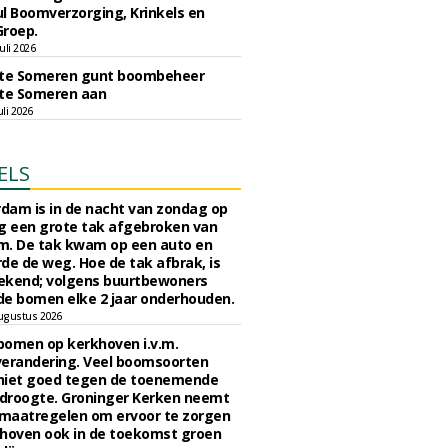
l Boomverzorging, Krinkels en
Groep.
uli 2026
e Someren gunt boombeheer
e Someren aan
li 2026
ELS
rdam is in de nacht van zondag op
 een grote tak afgebroken van
m. De tak kwam op een auto en
de de weg. Hoe de tak afbrak, is
ekend; volgens buurtbewoners
e bomen elke 2 jaar onderhouden.
ugustus 2026
bomen op kerkhoven i.v.m.
verandering. Veel boomsoorten
niet goed tegen de toenemende
 droogte. Groninger Kerken neemt
maatregelen om ervoor te zorgen
hoven ook in de toekomst groen