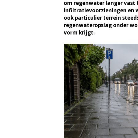
om regenwater langer vast t
infiltratievoorzieningen en
ook particulier terrein stee
regenwateropslag onder won
vorm krijgt.