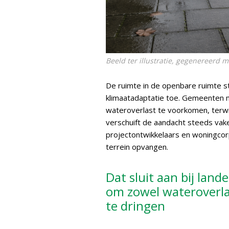
Beeld ter illustratie, gegenereerd m
De ruimte in de openbare ruimte st
klimaatadaptatie toe. Gemeenten
wateroverlast te voorkomen, terw
verschuift de aandacht steeds vak
projectontwikkelaars en woningco
terrein opvangen.
Dat sluit aan bij land
om zowel wateroverla
te dringen