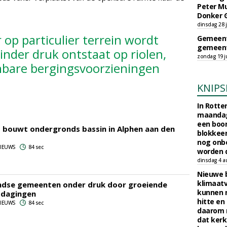
Peter Mu
Donker 
dinsdag 28 j
op particulier terrein wordt
Gemeent
gemeent
nder druk ontstaat op riolen,
zondag 19 ju
bare bergingsvoorzieningen
KNIPS
In Rotte
maandag
een boo
 bouwt ondergronds bassin in Alphen aan den
blokkeer
nog onb
 NIEUWS
84 sec
worden d
dinsdag 4 a
Nieuwe 
klimaat
ndse gemeenten onder druk door groeiende
kunnen 
tdagingen
hitte en
 NIEUWS
84 sec
daarom 
dat kerk