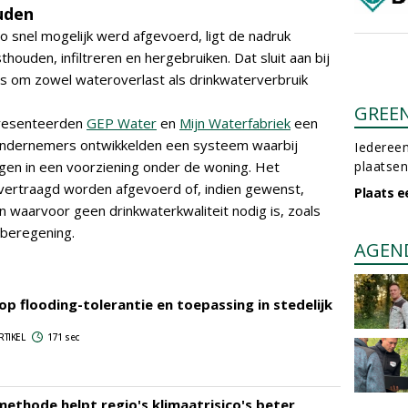
uden
 snel mogelijk werd afgevoerd, ligt de nadruk
ouden, infiltreren en hergebruiken. Dat sluit aan bij
es om zowel wateroverlast als drinkwaterverbruik
GREE
presenteerden
GEP Water
en
Mijn Waterfabriek
een
ondernemers ontwikkelden een systeem waarbij
Iedereen
agen in een voorziening onder de woning. Het
plaatsen
vertraagd worden afgevoerd of, indien gewenst,
Plaats e
 waarvoor geen drinkwaterkwaliteit nodig is, zoals
nberegening.
AGEN
 op flooding-tolerantie en toepassing in stedelijk
RTIKEL
171 sec
ethode helpt regio's klimaatrisico's beter