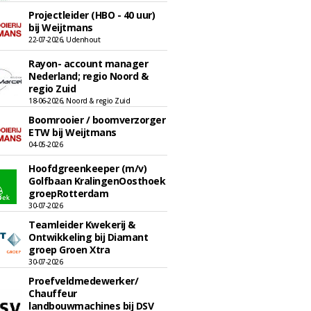
Projectleider (HBO - 40 uur)
bij Weijtmans
22-07-2026, Udenhout
Rayon- account manager
Nederland; regio Noord &
regio Zuid
18-06-2026, Noord & regio Zuid
Boomrooier / boomverzorger
ETW bij Weijtmans
04-05-2026
Hoofdgreenkeeper (m/v)
Golfbaan KralingenOosthoek
groepRotterdam
30-07-2026
Teamleider Kwekerij &
Ontwikkeling bij Diamant
groep Groen Xtra
30-07-2026
Proefveldmedewerker/
Chauffeur
landbouwmachines bij DSV