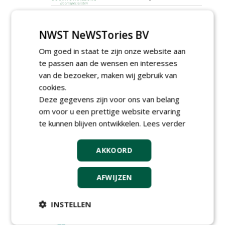
Projectleider (HBO - 40 uur)
bij Weijtmans
NWST NeWSTories BV
22-07-2026, Udenhout
Rayon- account manager
Om goed in staat te zijn onze website aan
Nederland; regio Noord &
te passen aan de wensen en interesses
regio Zuid
van de bezoeker, maken wij gebruik van
18-06-2026, Noord & regio Zuid
cookies.
Boomrooier / boomverzorger
Deze gegevens zijn voor ons van belang
ETW bij Weijtmans
04-05-2026
om voor u een prettige website ervaring
te kunnen blijven ontwikkelen.
Lees verder
Proefveldmedewerker/
Chauffeur
landbouwmachines bij DSV
AKKOORD
zaden Nederland B.V.
06-08-2026, Ven-Zelderheide
Kasmedewerker (fulltime) bij
AFWIJZEN
DSV zaden Nederland B.V.
06-08-2026, Ven-Zelderheide
INSTELLEN
Allround
magazijnmedewerker