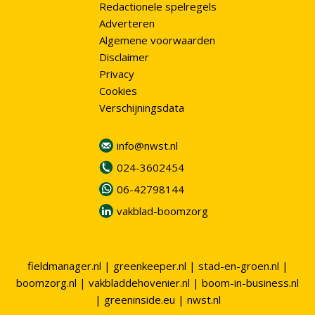
Redactionele spelregels
Adverteren
Algemene voorwaarden
Disclaimer
Privacy
Cookies
Verschijningsdata
info@nwst.nl
024-3602454
06-42798144
vakblad-boomzorg
fieldmanager.nl
|
greenkeeper.nl
|
stad-en-groen.nl
|
boomzorg.nl
|
vakbladdehovenier.nl
|
boom-in-business.nl
|
greeninside.eu
|
nwst.nl