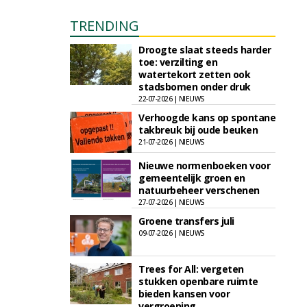
TRENDING
Droogte slaat steeds harder
toe: verzilting en
watertekort zetten ook
stadsbomen onder druk
22-07-2026 | NIEUWS
Verhoogde kans op spontane
takbreuk bij oude beuken
21-07-2026 | NIEUWS
Nieuwe normenboeken voor
gemeentelijk groen en
natuurbeheer verschenen
27-07-2026 | NIEUWS
Groene transfers juli
09-07-2026 | NIEUWS
Trees for All: vergeten
stukken openbare ruimte
bieden kansen voor
vergroening