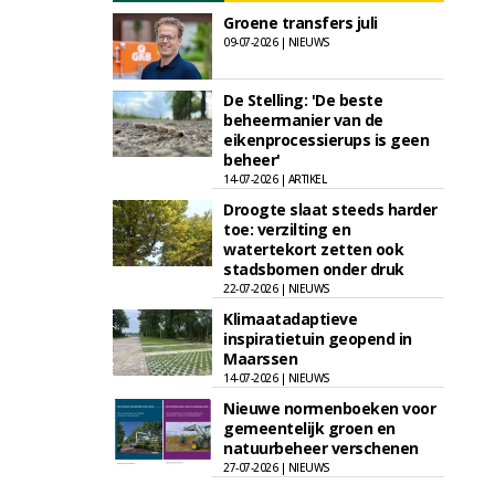
Groene transfers juli
09-07-2026 | NIEUWS
De Stelling: 'De beste
beheermanier van de
eikenprocessierups is geen
beheer'
14-07-2026 | ARTIKEL
Droogte slaat steeds harder
toe: verzilting en
watertekort zetten ook
stadsbomen onder druk
22-07-2026 | NIEUWS
Klimaatadaptieve
inspiratietuin geopend in
Maarssen
14-07-2026 | NIEUWS
Nieuwe normenboeken voor
gemeentelijk groen en
natuurbeheer verschenen
27-07-2026 | NIEUWS