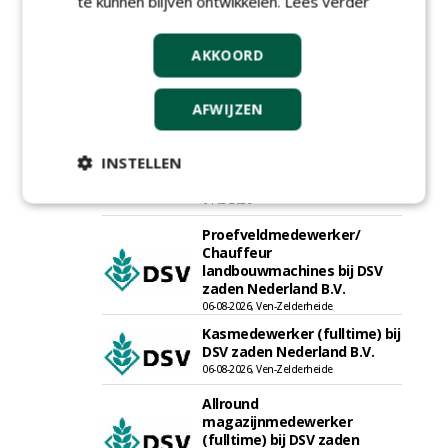
te kunnen blijven ontwikkelen.
Lees verder
Projectleider (HBO - 40 uur)
bij Weijtmans
22-07-2026, Udenhout
AKKOORD
Rayon- account manager
Nederland; regio Noord &
AFWIJZEN
regio Zuid
18-06-2026, Noord & regio Zuid
INSTELLEN
Boomrooier / boomverzorger
ETW bij Weijtmans
04-05-2026
Proefveldmedewerker/
Chauffeur
landbouwmachines bij DSV
zaden Nederland B.V.
06-08-2026, Ven-Zelderheide
Kasmedewerker (fulltime) bij
DSV zaden Nederland B.V.
06-08-2026, Ven-Zelderheide
Allround
magazijnmedewerker
(fulltime) bij DSV zaden