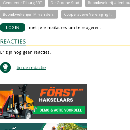
Gemeente Tilburg SBT
De Groene Stad
Boomkwekerij Udenhout 
Boomkwekerijen M. van den...
Coöperatieve Vereniging T...
LOGIN
met je e-mailadres om te reageren.
REACTIES
Er zijn nog geen reacties.
tip de redactie