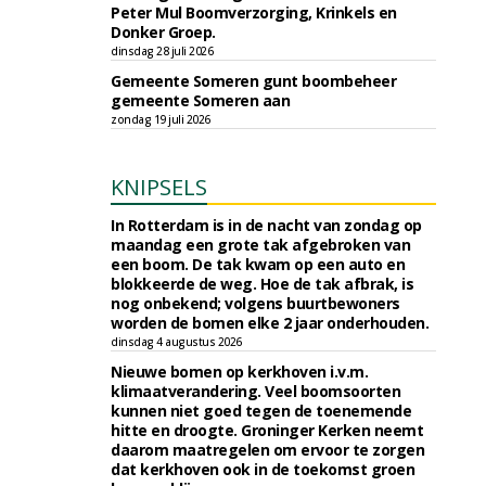
Peter Mul Boomverzorging, Krinkels en
Donker Groep.
dinsdag 28 juli 2026
Gemeente Someren gunt boombeheer
gemeente Someren aan
zondag 19 juli 2026
KNIPSELS
In Rotterdam is in de nacht van zondag op
maandag een grote tak afgebroken van
een boom. De tak kwam op een auto en
blokkeerde de weg. Hoe de tak afbrak, is
nog onbekend; volgens buurtbewoners
worden de bomen elke 2 jaar onderhouden.
dinsdag 4 augustus 2026
Nieuwe bomen op kerkhoven i.v.m.
klimaatverandering. Veel boomsoorten
kunnen niet goed tegen de toenemende
hitte en droogte. Groninger Kerken neemt
daarom maatregelen om ervoor te zorgen
dat kerkhoven ook in de toekomst groen