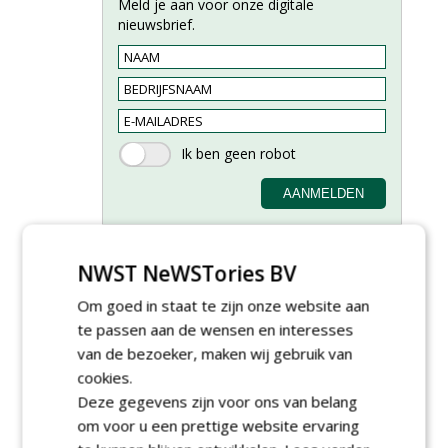
Meld je aan voor onze digitale
nieuwsbrief.
NWST NeWSTories BV
Om goed in staat te zijn onze website aan
Groeiplaats specialist bij
te passen aan de wensen en interesses
Boomtotaalzorg32-40 uur
van de bezoeker, maken wij gebruik van
30-07-2026, Schalkwijk
cookies.
Boominspecteur bij
Deze gegevens zijn voor ons van belang
Boomtotaalzorg24-40 uur
om voor u een prettige website ervaring
30-07-2026, Schalkwijk