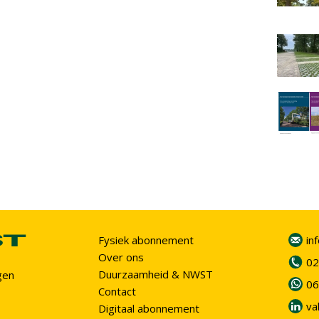
Fysiek abonnement
in
Over ons
02
Duurzaamheid & NWST
gen
06
Contact
va
Digitaal abonnement