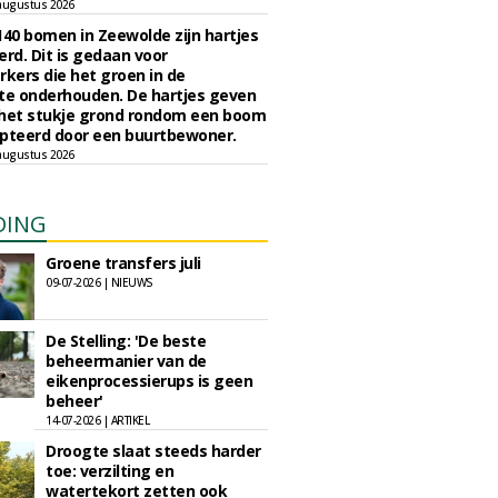
augustus 2026
140 bomen in Zeewolde zijn hartjes
erd. Dit is gedaan voor
ers die het groen in de
e onderhouden. De hartjes geven
 het stukje grond rondom een boom
pteerd door een buurtbewoner.
augustus 2026
DING
Groene transfers juli
09-07-2026 | NIEUWS
De Stelling: 'De beste
beheermanier van de
eikenprocessierups is geen
beheer'
14-07-2026 | ARTIKEL
Droogte slaat steeds harder
toe: verzilting en
watertekort zetten ook