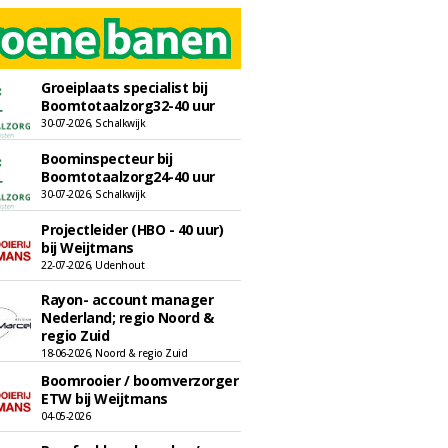
Groeiplaats specialist bij
Boomtotaalzorg32-40 uur
30-07-2026, Schalkwijk
Boominspecteur bij
Boomtotaalzorg24-40 uur
30-07-2026, Schalkwijk
Projectleider (HBO - 40 uur)
bij Weijtmans
22-07-2026, Udenhout
Rayon- account manager
Nederland; regio Noord &
regio Zuid
18-06-2026, Noord & regio Zuid
Boomrooier / boomverzorger
ETW bij Weijtmans
04-05-2026