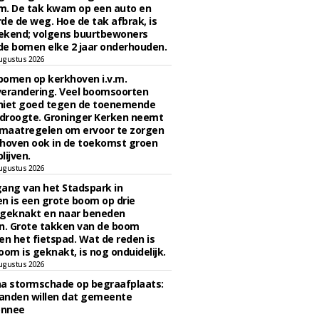
m. De tak kwam op een auto en
de de weg. Hoe de tak afbrak, is
ekend; volgens buurtbewoners
e bomen elke 2 jaar onderhouden.
ugustus 2026
bomen op kerkhoven i.v.m.
verandering. Veel boomsoorten
niet goed tegen de toenemende
 droogte. Groninger Kerken neemt
maatregelen om ervoor te zorgen
hoven ook in de toekomst groen
lijven.
ugustus 2026
ngang van het Stadspark in
n is een grote boom op drie
 geknakt en naar beneden
. Grote takken van de boom
en het fietspad. Wat de reden is
oom is geknakt, is nog onduidelijk.
ugustus 2026
na stormschade op begraafplaats:
anden willen dat gemeente
onnee