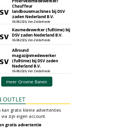
Proefveldmedewerker/
Chauffeur
landbouwmachines bij DSV
zaden Nederland B.V.
06-08-2026, Ven-Zelderheide
Kasmedewerker (fulltime) bij
DSV zaden Nederland B.V.
06-08-2026, Ven-Zelderheide
Allround
magazijnmedewerker
(fulltime) bij DSV zaden
Nederland B.V.
06-08-2026, Ven Zelderheide
meer Groene Banen
N OUTLET
 kan gratis kleine advertenties
 via zijn eigen account.
en gratis advertentie