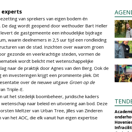
 experts
AGEN
ezetting van sprekers van eigen bodem én
s. De dag wordt geopend door wethouder Bart Heller
 levert de gastgemeente een inhoudelijke bijdrage
m, waarin deelnemers in 2,5 uur tijd een rondleiding
ructuren van de stad. Inzichten over waarom groen
voor gezonde en veerkrachtige steden, vormen de
hematiek wordt belicht met wetenschappelijke
slag naar de praktijk door Agnes van den Berg. Ook de
 en investeringen krijgt een prominente plek. Dit
resentatie over de nieuwe uitgave
Groen op de
an Triple-E.
 uit het stedelijk boombeheer, juridische kaders
TEND
wetenschap naar beleid en uitvoering aan bod. Deze
rsten Meltzer van Urban Tree, Jilles van Zinderen
Academi
onderho
van het AOC, die elk vanuit hun eigen expertise
Hovenie
Infracilit