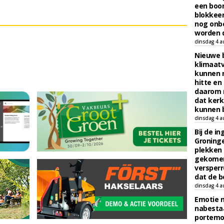
een boo
blokkeer
nog onb
worden d
dinsdag 4 a
Nieuwe 
klimaat
kunnen 
hitte en
daarom 
dat kerk
kunnen b
dinsdag 4 a
Bij de i
Groninge
plekken
gekomen
versperr
dat de b
dinsdag 4 a
Emotie 
nabesta
portem