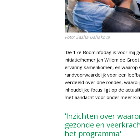
Foto: Sasha Ushakova
'De 17e Boominfodag is voor mij gee
initiatiefnemer Jan Willem de Groo
ervaring samenkomen, en waarop we
randvoorwaardelijk voor een leefb
verdeeld over drie rondes, waarbi
inhoudelijke focus ligt op de actua
met aandacht voor onder meer klim
'Inzichten over waar
gezonde en veerkrach
het programma'