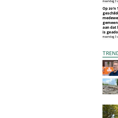
maandag 3 
Op zo'n 
geschild
medewerk
gemeent
aan dat
is geado
maandag 3 
TREN