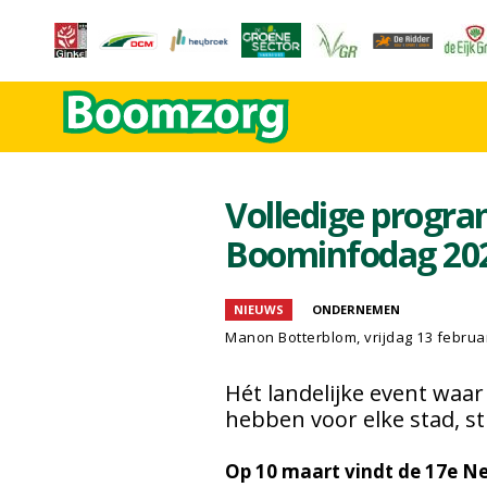
Volledige progr
Boominfodag 20
NIEUWS
ONDERNEMEN
Manon Botterblom
, vrijdag 13 februa
Hét landelijke event waa
hebben voor elke stad, st
Op 10 maart vindt de 17e N