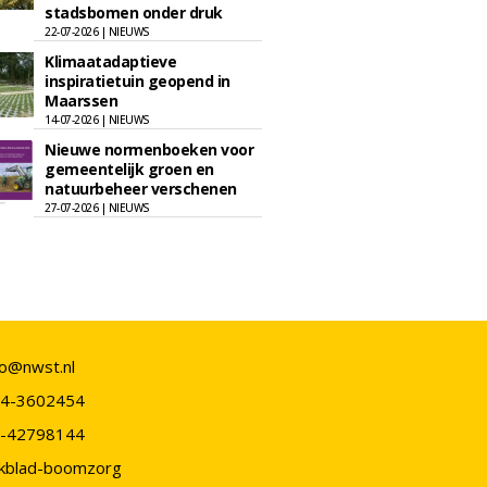
stadsbomen onder druk
22-07-2026 | NIEUWS
Klimaatadaptieve
inspiratietuin geopend in
Maarssen
14-07-2026 | NIEUWS
Nieuwe normenboeken voor
gemeentelijk groen en
natuurbeheer verschenen
27-07-2026 | NIEUWS
fo@nwst.nl
4-3602454
-42798144
kblad-boomzorg