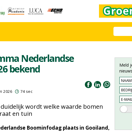
amma Nederlandse
Meld j
26 bekend
nieuws
ri 2026
74 sec
r duidelijk wordt welke waarde bomen
raat en tuin
ederlandse Boominfodag plaats in Gooiland,