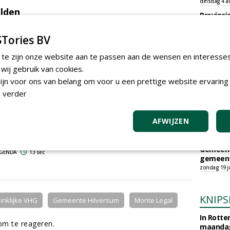
dinsdag 4 a
lden
Provinci
ederlandse Boominfodag is te vinden op de
site
,
onderho
provinci
Tories BV
Boomver
zondag 2 au
 te zijn onze website aan te passen aan de wensen en interesse
Gemeent
ij gebruik van cookies.
boomver
jving Nederlandse Boominfodag geopend
jn voor ons van belang om voor u een prettige website ervaring 
Wallaard
 NIEUWS
30 sec
 verder
vrijdag 31 ju
SED Orga
Peter Mu
AFWIJZEN
Donker 
e date: Nederlandse Boominfodag op 10 maart
dinsdag 28 j
Gemeent
 AGENDA
13 sec
gemeent
zondag 19 ju
KNIPS
inklijke VHG
Gemeente Hilversum
Monte Legal
In Rotte
m te reageren.
maandag