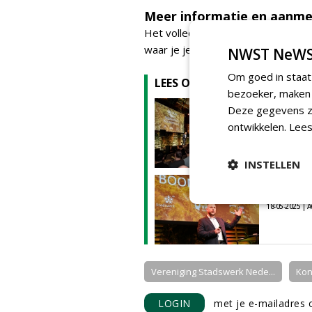
Meer informatie en aanme
Het volledige programma van de N
waar je je ook kunt aanmelden.
NWST NeWS
Om goed in staat
LEES OOK
bezoeker, maken w
Inschri
Deze gegevens zi
26-11-2025 |
ontwikkelen.
Lees
INSTELLEN
Save th
2026
18-05-2025 |
Vereniging Stadswerk Nede...
Kon
LOGIN
met je e-mailadres o