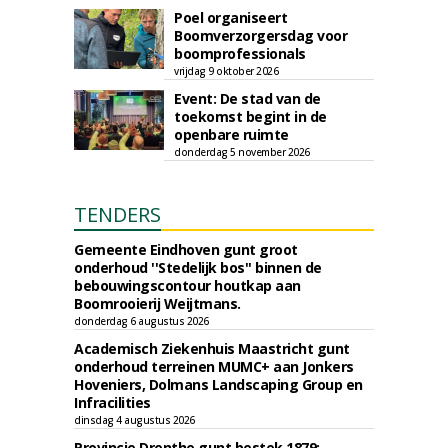
Poel organiseert
Boomverzorgersdag voor
boomprofessionals
vrijdag 9 oktober 2026
Event: De stad van de
toekomst begint in de
openbare ruimte
donderdag 5 november 2026
TENDERS
Gemeente Eindhoven gunt groot
onderhoud ''Stedelijk bos'' binnen de
bebouwingscontour houtkap aan
Boomrooierij Weijtmans.
donderdag 6 augustus 2026
Academisch Ziekenhuis Maastricht gunt
onderhoud terreinen MUMC+ aan Jonkers
Hoveniers, Dolmans Landscaping Group en
Infracilities
dinsdag 4 augustus 2026
Provincie Drenthe gunt bestek 1879;