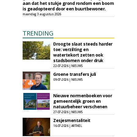
aan dat het stukje grond rondom een boom
is geadopteerd door een buurtbewoner.
maandag 3 augustus 2026
TRENDING
Droogte slaat steeds harder
toe: verzilting en
watertekort zetten ook
stadsbomen onder druk
22-07-2026 | NIEUWS
Groene transfers juli
09-07-2026 | NIEUWS
Nieuwe normenboeken voor
gemeentelijk groen en
natuurbeheer verschenen
27-07-2026 | NIEUWS
Zesjesmentaliteit
16-07-2026 | ARTIKEL