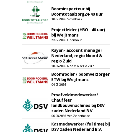
Boominspecteur bij
Boomtotaalzorg24-40 uur
30-07-2026, Schalkwijk
Projectleider (HBO - 40 uur)
bij Weijtmans
22-07-2026, Udenhout
Rayon- account manager
Nederland; regio Noord &
regio Zuid
18-06-2026, Noord & regio Zuid
Boomrooier / boomverzorger
ETW bij Weijtmans
04-05-2026
Proefveldmedewerker/
Chauffeur
landbouwmachines bij DSV
zaden Nederland B.V.
06-08-2026, Ven-Zelderheide
Kasmedewerker (fulltime) bij
DSV zaden Nederland B.V.