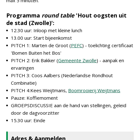
max 5 minuten.
Programma
round table
'Hout oogsten uit
de stad (Zwolle)':
12.30 uur: Inloop met kleine lunch
13.00 uur: Start bijeenkomst
PITCH 1: Marten de Groot (
PEFC
) - toelichting certificaat
'Bomen Buiten het Bos'
PITCH 2: Erik Bakker (
Gemeente Zwolle
) - aanpak en
ervaringen
PITCH 3: Coos Aalbers (Nederlandse Rondhout
Combinatie)
PITCH 4:Kees Weijtmans,
Boomrooierij Weijtmans
Pauze: Koffiemoment
GROEPSDISCUSSIE aan de hand van stellingen, geleid
door de dagvoorzitter
15.30 uur: Einde
Adres & Aanmelden