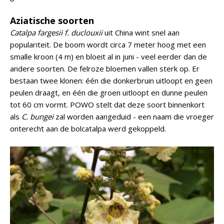
Aziatische soorten
Catalpa fargesii f. duclouxii
uit China wint snel aan
populariteit. De boom wordt circa 7 meter hoog met een
smalle kroon (4 m) en bloeit al in juni - veel eerder dan de
andere soorten. De felroze bloemen vallen sterk op. Er
bestaan twee klonen: één die donkerbruin uitloopt en geen
peulen draagt, en één die groen uitloopt en dunne peulen
tot 60 cm vormt. POWO stelt dat deze soort binnenkort
als
C. bungei
zal worden aangeduid - een naam die vroeger
onterecht aan de bolcatalpa werd gekoppeld.