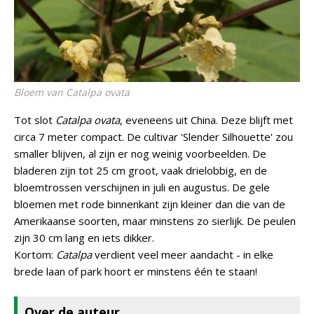
Bloem van
Catalpa ovata
Tot slot
Catalpa ovata
, eveneens uit China. Deze blijft met
circa 7 meter compact. De cultivar 'Slender Silhouette' zou
smaller blijven, al zijn er nog weinig voorbeelden. De
bladeren zijn tot 25 cm groot, vaak drielobbig, en de
bloemtrossen verschijnen in juli en augustus. De gele
bloemen met rode binnenkant zijn kleiner dan die van de
Amerikaanse soorten, maar minstens zo sierlijk. De peulen
zijn 30 cm lang en iets dikker.
Kortom:
Catalpa
verdient veel meer aandacht - in elke
brede laan of park hoort er minstens één te staan!
Over de auteur