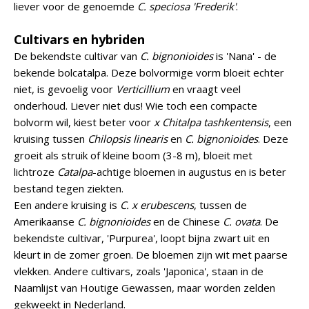
liever voor de genoemde
C. speciosa 'Frederik'
.
Cultivars en hybriden
De bekendste cultivar van
C. bignonioides
is 'Nana' - de
bekende bolcatalpa. Deze bolvormige vorm bloeit echter
niet, is gevoelig voor
Verticillium
en vraagt veel
onderhoud. Liever niet dus! Wie toch een compacte
bolvorm wil, kiest beter voor
x Chitalpa tashkentensis
, een
kruising tussen
Chilopsis linearis
en
C. bignonioides
. Deze
groeit als struik of kleine boom (3-8 m), bloeit met
lichtroze
Catalpa
-achtige bloemen in augustus en is beter
bestand tegen ziekten.
Een andere kruising is
C. x erubescens
, tussen de
Amerikaanse
C. bignonioides
en de Chinese
C. ovata
. De
bekendste cultivar, 'Purpurea', loopt bijna zwart uit en
kleurt in de zomer groen. De bloemen zijn wit met paarse
vlekken. Andere cultivars, zoals 'Japonica', staan in de
Naamlijst van Houtige Gewassen, maar worden zelden
gekweekt in Nederland.