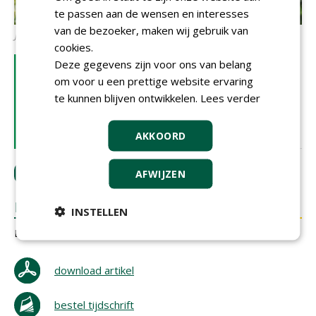
te passen aan de wensen en interesses
van de bezoeker, maken wij gebruik van
Jaap Smit
cookies.
LEES OOK
Deze gegevens zijn voor ons van belang
om voor u een prettige website ervaring
BetereBomen - top 10
te kunnen blijven ontwikkelen.
voedselboswaardige bomen
Lees verder
18-10-2025 | ARTIKEL
AKKOORD
LOGIN
met je e-mailadres om te reageren.
AFWIJZEN
REACTIES
INSTELLEN
Er zijn nog geen reacties.
download artikel
bestel tijdschrift