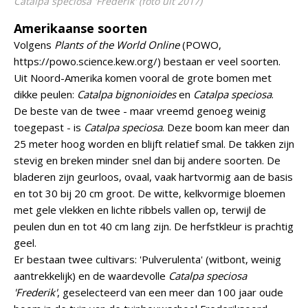
Catalpa speciosa 'Frederik'
(foto uit 2017)
Amerikaanse soorten
Volgens
Plants of the World Online
(POWO,
https://powo.science.kew.org/) bestaan er veel soorten.
Uit Noord-Amerika komen vooral de grote bomen met
dikke peulen:
Catalpa bignonioides
en
Catalpa speciosa
.
De beste van de twee - maar vreemd genoeg weinig
toegepast - is
Catalpa speciosa
. Deze boom kan meer dan
25 meter hoog worden en blijft relatief smal. De takken zijn
stevig en breken minder snel dan bij andere soorten. De
bladeren zijn geurloos, ovaal, vaak hartvormig aan de basis
en tot 30 bij 20 cm groot. De witte, kelkvormige bloemen
met gele vlekken en lichte ribbels vallen op, terwijl de
peulen dun en tot 40 cm lang zijn. De herfstkleur is prachtig
geel.
Er bestaan twee cultivars: 'Pulverulenta' (witbont, weinig
aantrekkelijk) en de waardevolle
Catalpa speciosa
'Frederik'
, geselecteerd van een meer dan 100 jaar oude