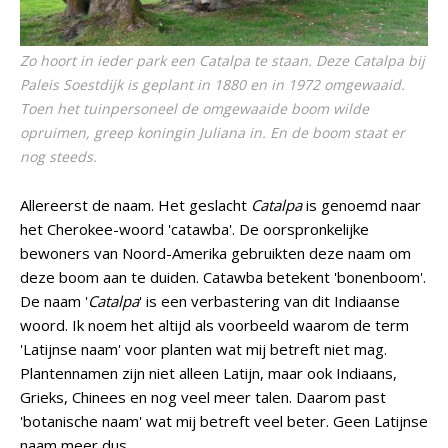
Zo hoort in ieder park een Catalpa te staan. Deze Catalpa bij
Paleis Soestdijk is geplant in 1880 en in 1972 omgewaaid.
Toen het tuinpersoneel de omgewaaide boom wilde
opruimen, greep koningin Juliana in. En de boom staat er
nog steeds.
Allereerst de naam. Het geslacht
Catalpa
is genoemd naar
het Cherokee-woord 'catawba'. De oorspronkelijke
bewoners van Noord-Amerika gebruikten deze naam om
deze boom aan te duiden. Catawba betekent 'bonenboom'.
De naam '
Catalpa
' is een verbastering van dit Indiaanse
woord. Ik noem het altijd als voorbeeld waarom de term
'Latijnse naam' voor planten wat mij betreft niet mag.
Plantennamen zijn niet alleen Latijn, maar ook Indiaans,
Grieks, Chinees en nog veel meer talen. Daarom past
'botanische naam' wat mij betreft veel beter. Geen Latijnse
naam meer dus...