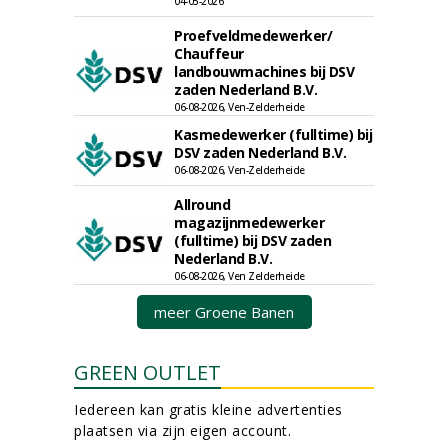
04-05-2026
Proefveldmedewerker/
Chauffeur
landbouwmachines bij DSV
zaden Nederland B.V.
06-08-2026, Ven-Zelderheide
Kasmedewerker (fulltime) bij
DSV zaden Nederland B.V.
06-08-2026, Ven-Zelderheide
Allround
magazijnmedewerker
(fulltime) bij DSV zaden
Nederland B.V.
06-08-2026, Ven Zelderheide
meer Groene Banen
GREEN OUTLET
Iedereen kan gratis kleine advertenties
plaatsen via zijn eigen account.