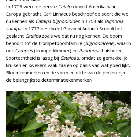
In 1726 werd de eerste
Catalpa
vanuit Amerika naar
Europa gebracht. Carl Linnaeus beschreef de soort die we
nu kennen als
Catalpa bignonioides
in 1753 als
Bignonia
catalpa
. In 1777 beschreef Giovanni Antonio Scopoli het
geslacht
Catalpa
zoals we dat nu nog kennen. De boom
behoort tot de trompetboomfamilie (
Bignoniaceae
), waarin
ook
Campsis
(trompetklimmer) en
Pandorea
thuishoren.
Soortechtheid is lastig bij
Catalpa's
, omdat ze gemakkelijk
kruisen en kwekers vaak zaaien op basis van wat goed lijkt.
Bloemkenmerken en de vorm en dikte van de peulen zijn
de belangrijkste determinatiekenmerken.