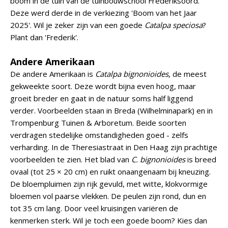
boom in de tuin van de tuinbouwschool Frederiksoord.
Deze werd derde in de verkiezing 'Boom van het Jaar
2025'. Wil je zeker zijn van een goede
Catalpa speciosa
?
Plant dan 'Frederik'.
Andere Amerikaan
De andere Amerikaan is
Catalpa bignonioides
, de meest
gekweekte soort. Deze wordt bijna even hoog, maar
groeit breder en gaat in de natuur soms half liggend
verder. Voorbeelden staan in Breda (Wilhelminapark) en in
Trompenburg Tuinen & Arboretum. Beide soorten
verdragen stedelijke omstandigheden goed - zelfs
verharding. In de Theresiastraat in Den Haag zijn prachtige
voorbeelden te zien. Het blad van
C. bignonioides
is breed
ovaal (tot 25 × 20 cm) en ruikt onaangenaam bij kneuzing.
De bloempluimen zijn rijk gevuld, met witte, klokvormige
bloemen vol paarse vlekken. De peulen zijn rond, dun en
tot 35 cm lang. Door veel kruisingen variëren de
kenmerken sterk. Wil je toch een goede boom? Kies dan