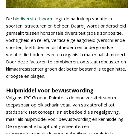
De
biodiversiteitsnorm
legt de nadruk op variatie in
soorten, structuren en beheer. Daarbij wordt onderscheid
gemaakt tussen horizontale diversiteit (zoals zonpositie,
vochtigheid en reliëf), verticale gelaagdheid (verschillende
soorten, leeftijden en dichtheden) en ondergrondse
variatie die bodemleven en organisch materiaal stimuleert.
Door deze factoren te combineren, ontstaat robuuster en
klimaatresistenter groen dat beter bestand is tegen hitte,
droogte en plagen.
Hulpmiddel voor bewustwording
Volgens IPC Groene Ruimte is de biodiversiteitsnorm
toepasbaar op elk schaalniveau, van straatprofiel tot
stadspark. Het concept is niet bedoeld als regelgeving,
maar als hulpmiddel voor bewustwording en kennisdeling.
De organisatie hoopt dat gemeenten en
groenprofessionals de norm gebruiken als praktisch