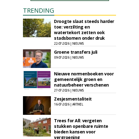
TRENDING
Droogte slaat steeds harder
toe: verzilting en
watertekort zetten ook
stadsbomen onder druk
22-07-2026 | NIEUWS
Groene transfers juli
09-07-2026 | NIEUWS
Nieuwe normenboeken voor
gemeentelijk groen en
natuurbeheer verschenen
27-07-2026 | NIEUWS
Zesjesmentaliteit
16-07-2026 | ARTIKEL
Trees for All: vergeten
stukken openbare ruimte
bieden kansen voor
vergroening