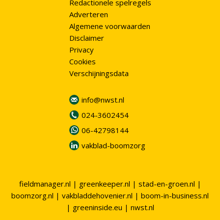
Redactionele spelregels
Adverteren
Algemene voorwaarden
Disclaimer
Privacy
Cookies
Verschijningsdata
info@nwst.nl
024-3602454
06-42798144
vakblad-boomzorg
fieldmanager.nl
|
greenkeeper.nl
|
stad-en-groen.nl
|
boomzorg.nl
|
vakbladdehovenier.nl
|
boom-in-business.nl
|
greeninside.eu
|
nwst.nl