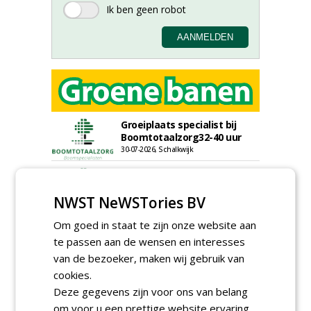
Groeiplaats specialist bij
Boomtotaalzorg32-40 uur
30-07-2026, Schalkwijk
Boominspecteur bij
Boomtotaalzorg24-40 uur
NWST NeWSTories BV
30-07-2026, Schalkwijk
Projectleider (HBO - 40 uur)
Om goed in staat te zijn onze website aan
bij Weijtmans
te passen aan de wensen en interesses
22-07-2026, Udenhout
van de bezoeker, maken wij gebruik van
Rayon- account manager
cookies.
Nederland; regio Noord &
Deze gegevens zijn voor ons van belang
regio Zuid
om voor u een prettige website ervaring
18-06-2026, Noord & regio Zuid