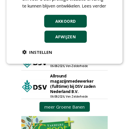
te kunnen blijven ontwikkelen.
Lees verder
Boomrooier / boomverzorger
ETW bij Weijtmans
04-05-2026
AKKOORD
Proefveldmedewerker/
Chauffeur
AFWIJZEN
landbouwmachines bij DSV
zaden Nederland B.V.
06-08-2026, Ven-Zelderheide
INSTELLEN
Kasmedewerker (fulltime) bij
DSV zaden Nederland B.V.
06-08-2026, Ven-Zelderheide
Allround
magazijnmedewerker
(fulltime) bij DSV zaden
Nederland B.V.
06-08-2026, Ven Zelderheide
meer Groene Banen