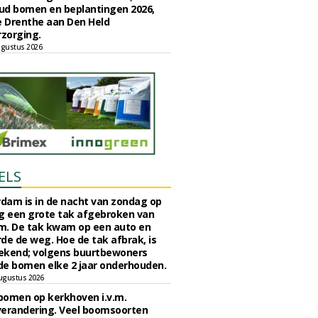
ud bomen en beplantingen 2026,
e Drenthe aan Den Held
zorging.
gustus 2026
ELS
rdam is in de nacht van zondag op
 een grote tak afgebroken van
m. De tak kwam op een auto en
de de weg. Hoe de tak afbrak, is
ekend; volgens buurtbewoners
e bomen elke 2 jaar onderhouden.
ugustus 2026
bomen op kerkhoven i.v.m.
verandering. Veel boomsoorten