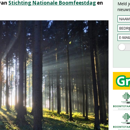
 van
Stichting Nationale Boomfeestdag
en
Meld j
nieuws