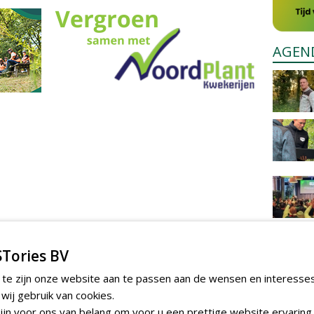
AGEN
Tories BV
 te zijn onze website aan te passen aan de wensen en interesse
ij gebruik van cookies.
jn voor ons van belang om voor u een prettige website ervaring 