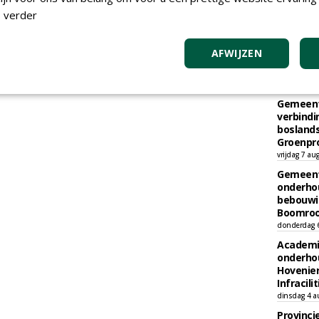
 verder
TEND
AFWIJZEN
Gemeent
kap en h
vrijdag 7 au
Gemeent
verbind
boslands
Groenpr
vrijdag 7 au
Gemeent
onderhou
bebouwi
Boomrooi
donderdag 
Academi
onderho
Hovenie
Infracilit
dinsdag 4 a
Provinci