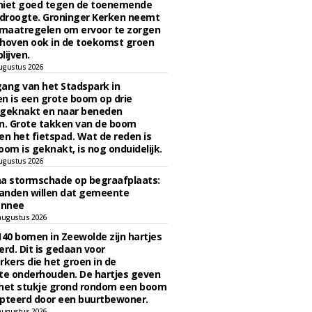
niet goed tegen de toenemende
 droogte. Groninger Kerken neemt
maatregelen om ervoor te zorgen
hoven ook in de toekomst groen
lijven.
ugustus 2026
ngang van het Stadspark in
n is een grote boom op drie
 geknakt en naar beneden
. Grote takken van de boom
en het fietspad. Wat de reden is
oom is geknakt, is nog onduidelijk.
ugustus 2026
na stormschade op begraafplaats:
anden willen dat gemeente
onnee
augustus 2026
140 bomen in Zeewolde zijn hartjes
erd. Dit is gedaan voor
ers die het groen in de
e onderhouden. De hartjes geven
 het stukje grond rondom een boom
pteerd door een buurtbewoner.
augustus 2026