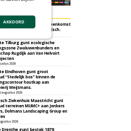
ERS
AKKOORD
e Tilburg gunt raamovereenkomst
erplant bomen aan J. van Esch.
gustus 2026
e Tilburg gunt ecologische
ingszone Zwaluwenbunders en
chap Rugdijk aan Van Helvoirt
ojecten
gustus 2026
e Eindhoven gunt groot
d ''Stedelijk bos'' binnen de
ngscontour houtkap aan
erij Weijtmans.
6 augustus 2026
sch Ziekenhuis Maastricht gunt
ud terreinen MUMC+ aan Jonkers
rs, Dolmans Landscaping Group en
ies
ugustus 2026
e Drenthe gunt bestek 1879;