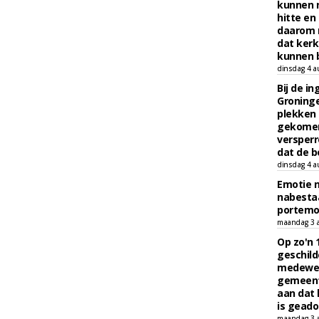
kunnen 
hitte en
daarom 
dat kerk
kunnen b
dinsdag 4 a
Bij de i
Groninge
plekken
gekomen
versperr
dat de b
dinsdag 4 a
Emotie 
nabesta
portem
maandag 3 
Op zo'n 
geschild
medewerk
gemeent
aan dat
is geado
maandag 3 