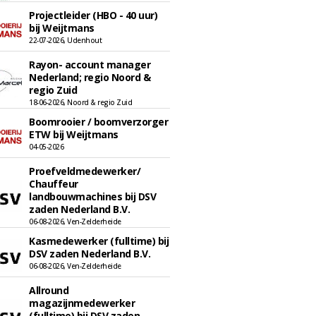
Projectleider (HBO - 40 uur)
bij Weijtmans
22-07-2026, Udenhout
Rayon- account manager
Nederland; regio Noord &
regio Zuid
18-06-2026, Noord & regio Zuid
Boomrooier / boomverzorger
ETW bij Weijtmans
04-05-2026
Proefveldmedewerker/
Chauffeur
landbouwmachines bij DSV
zaden Nederland B.V.
06-08-2026, Ven-Zelderheide
Kasmedewerker (fulltime) bij
DSV zaden Nederland B.V.
06-08-2026, Ven-Zelderheide
Allround
magazijnmedewerker
(fulltime) bij DSV zaden