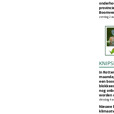
onderho
provinci
Boomver
zondag 2 au
KNIPS
In Rotte
maandag
een boo
blokkeer
nog onb
worden d
dinsdag 4 a
Nieuwe 
klimaat