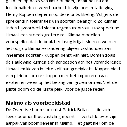
gekozen op basis van kleur of bloei, draait het nu om
functionaliteit en weerbaarheid. In zijn presentatie ging
Henry Kuppen dieper in op deze ontwikkeling. Volgens de
spreker zijn toleranties van soorten belangrijk. Zo kunnen
lindes bijvoorbeeld slecht tegen strooizout. Ook speelt het
klimaat een steeds grotere rol. Klimaatmodellen
voorspellen dat de beuk het lastig krijgt. Moeten we met
het oog op klimaatverandering blijven vasthouden aan
inheemse soorten? Kuppen denkt van niet. Bomen zoals
de Paulownia kunnen zich aanpassen aan het veranderende
klimaat en kiezen in feite zelf hun groeiplaats. Kuppen hield
een pleidooi om te stoppen met het importeren van
exoten en wees op het belang van groennormen: 'Zet de
juiste boom op de juiste plek, voor de juiste reden.'
Malmö als voorbeeldstad
De Zweedse boomspecialist Patrick Bellan — die zich
liever boomenthousiasteling noemt — vertelde over zijn
aanpak van boombeheer in Malmö. Het gaat hier om de