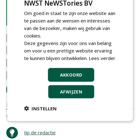
NWST NeWSTories BV
Selection beschikbaar als
download
Om goed in staat te zijn onze website aan
21-10-2025 | NIEUWS
te passen aan de wensen en interesses
van de bezoeker, maken wij gebruik van
cookies.
Boomkwekerij Udenhout B.V...
FURNS
Deze gegevens zijn voor ons van belang
om voor u een prettige website ervaring
Boomkwekerij L.B. Ruijgro...
Boom & Bonheur BV
te kunnen blijven ontwikkelen.
Lees verder
Boomkwekerij Vlemminx
NursiTree B.V.
AKKOORD
NWST NeWSTories
Coöperatieve Vereniging T...
LOGIN
met je e-mailadres om te reageren.
AFWIJZEN
REACTIES
INSTELLEN
Er zijn nog geen reacties.
tip de redactie