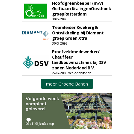
Hoofdgreenkeeper (m/v)
Golfbaan KralingenOosthoek
groepRotterdam
30-07-2026
Teamleider Kwekerij &
Ontwikkeling bij Diamant
groep Groen Xtra
30-07-2026
Proefveldmedewerker/
Chauffeur
landbouwmachines bij DSV
zaden Nederland B.V.
27-07-2026, Ven-Zelderheide
meer Groene Banen