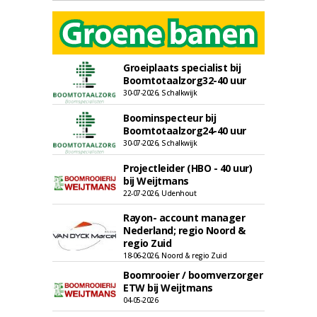
Groeiplaats specialist bij
Boomtotaalzorg32-40 uur
30-07-2026, Schalkwijk
Boominspecteur bij
Boomtotaalzorg24-40 uur
30-07-2026, Schalkwijk
Projectleider (HBO - 40 uur)
bij Weijtmans
22-07-2026, Udenhout
Rayon- account manager
Nederland; regio Noord &
regio Zuid
18-06-2026, Noord & regio Zuid
Boomrooier / boomverzorger
ETW bij Weijtmans
04-05-2026