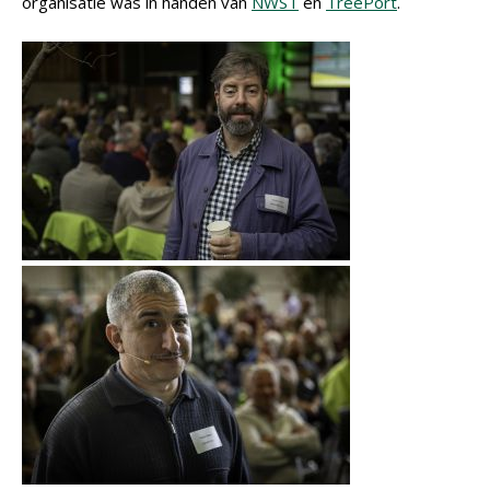
organisatie was in handen van
NWST
en
TreePort
.