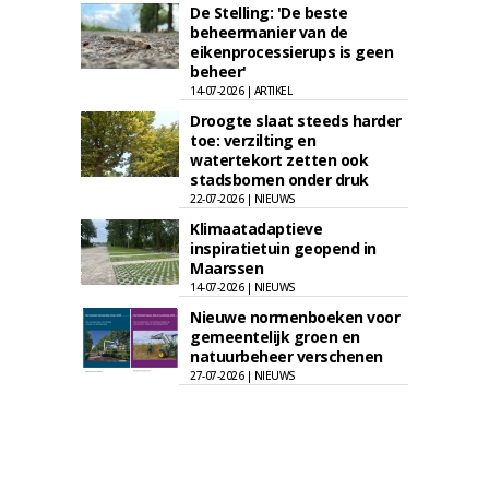
De Stelling: 'De beste
beheermanier van de
eikenprocessierups is geen
beheer'
14-07-2026 | ARTIKEL
Droogte slaat steeds harder
toe: verzilting en
watertekort zetten ook
stadsbomen onder druk
22-07-2026 | NIEUWS
Klimaatadaptieve
inspiratietuin geopend in
Maarssen
14-07-2026 | NIEUWS
Nieuwe normenboeken voor
gemeentelijk groen en
natuurbeheer verschenen
27-07-2026 | NIEUWS