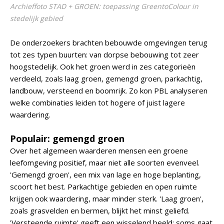
Archieffoto STAD + GROEN: toepassing GreentoColour in
stedelijk gebied
De onderzoekers brachten bebouwde omgevingen terug
tot zes typen buurten: van dorpse bebouwing tot zeer
hoogstedelijk. Ook het groen werd in zes categorieën
verdeeld, zoals laag groen, gemengd groen, parkachtig,
landbouw, versteend en boomrijk. Zo kon PBL analyseren
welke combinaties leiden tot hogere of juist lagere
waardering.
Populair: gemengd groen
Over het algemeen waarderen mensen een groene
leefomgeving positief, maar niet alle soorten evenveel.
'Gemengd groen', een mix van lage en hoge beplanting,
scoort het best. Parkachtige gebieden en open ruimte
krijgen ook waardering, maar minder sterk. 'Laag groen',
zoals grasvelden en bermen, blijkt het minst geliefd.
'Versteende ruimte' geeft een wisselend beeld: soms gaat