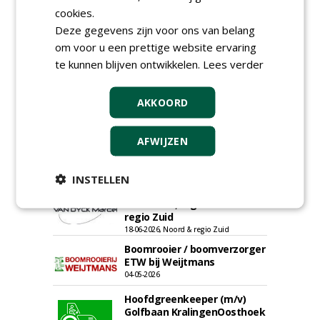
cookies.
Deze gegevens zijn voor ons van belang
Groeiplaats specialist bij
om voor u een prettige website ervaring
Boomtotaalzorg32-40 uur
te kunnen blijven ontwikkelen.
Lees verder
30-07-2026, Schalkwijk
Boominspecteur bij
AKKOORD
Boomtotaalzorg24-40 uur
30-07-2026, Schalkwijk
AFWIJZEN
Projectleider (HBO - 40 uur)
bij Weijtmans
22-07-2026, Udenhout
INSTELLEN
Rayon- account manager
Nederland; regio Noord &
regio Zuid
18-06-2026, Noord & regio Zuid
Boomrooier / boomverzorger
ETW bij Weijtmans
04-05-2026
Hoofdgreenkeeper (m/v)
Golfbaan KralingenOosthoek