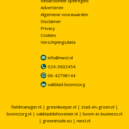
Redactionele spelregels
Adverteren
Algemene voorwaarden
Disclaimer
Privacy
Cookies
Verschijningsdata
info@nwst.nl
024-3602454
06-42798144
vakblad-boomzorg
fieldmanager.nl
|
greenkeeper.nl
|
stad-en-groen.nl
|
boomzorg.nl
|
vakbladdehovenier.nl
|
boom-in-business.nl
|
greeninside.eu
|
nwst.nl