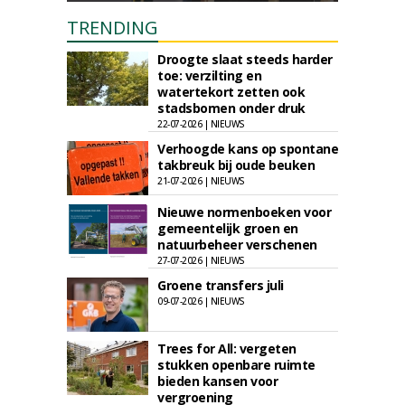
TRENDING
Droogte slaat steeds harder
toe: verzilting en
watertekort zetten ook
stadsbomen onder druk
22-07-2026 | NIEUWS
Verhoogde kans op spontane
takbreuk bij oude beuken
21-07-2026 | NIEUWS
Nieuwe normenboeken voor
gemeentelijk groen en
natuurbeheer verschenen
27-07-2026 | NIEUWS
Groene transfers juli
09-07-2026 | NIEUWS
Trees for All: vergeten
stukken openbare ruimte
bieden kansen voor
vergroening