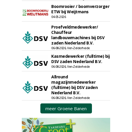
Boomrooier / boomverzorger
ETW bij Weijtmans
04-05-2026
Proefveldmedewerker/
Chauffeur
landbouwmachines bij DSV
zaden Nederland B.V.
06-08-2026, Ven-Zelderheide
Kasmedewerker (fulltime) bij
DSV zaden Nederland B.V.
06-08-2026, Ven-Zelderheide
Allround
magazijnmedewerker
(fulltime) bij DSV zaden
Nederland B.V.
06-08-2026, Ven Zelderheide
meer Groene Banen