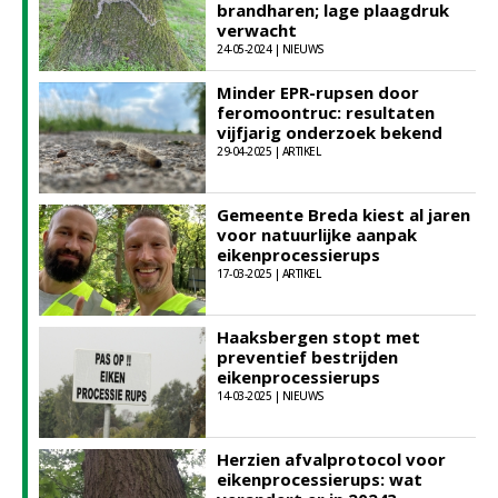
brandharen; lage plaagdruk
verwacht
24-05-2024 | NIEUWS
Minder EPR-rupsen door
feromoontruc: resultaten
vijfjarig onderzoek bekend
29-04-2025 | ARTIKEL
Gemeente Breda kiest al jaren
voor natuurlijke aanpak
eikenprocessierups
17-03-2025 | ARTIKEL
Haaksbergen stopt met
preventief bestrijden
eikenprocessierups
14-03-2025 | NIEUWS
Herzien afvalprotocol voor
eikenprocessierups: wat