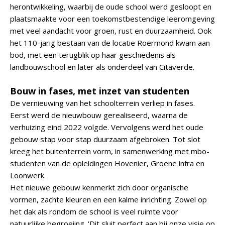
herontwikkeling, waarbij de oude school werd gesloopt en
plaatsmaakte voor een toekomstbestendige leeromgeving
met veel aandacht voor groen, rust en duurzaamheid. Ook
het 110-jarig bestaan van de locatie Roermond kwam aan
bod, met een terugblik op haar geschiedenis als
landbouwschool en later als onderdeel van Citaverde.
Bouw in fases, met inzet van studenten
De vernieuwing van het schoolterrein verliep in fases.
Eerst werd de nieuwbouw gerealiseerd, waarna de
verhuizing eind 2022 volgde. Vervolgens werd het oude
gebouw stap voor stap duurzaam afgebroken. Tot slot
kreeg het buitenterrein vorm, in samenwerking met mbo-
studenten van de opleidingen Hovenier, Groene infra en
Loonwerk.
Het nieuwe gebouw kenmerkt zich door organische
vormen, zachte kleuren en een kalme inrichting. Zowel op
het dak als rondom de school is veel ruimte voor
natuurlijke begroeiing. 'Dit sluit perfect aan bij onze visie op