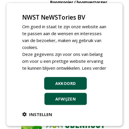
Boomrooier / boomverzorger
ETW bij Weijtmans
04-05-2026
NWST NeWSTories BV
Proefveldmedewerker/
Om goed in staat te zijn onze website aan
Chauffeur
landbouwmachines bij DSV
te passen aan de wensen en interesses
zaden Nederland B.V.
van de bezoeker, maken wij gebruik van
06-08-2026, Ven-Zelderheide
cookies.
Kasmedewerker (fulltime) bij
Deze gegevens zijn voor ons van belang
DSV zaden Nederland B.V.
om voor u een prettige website ervaring
06-08-2026, Ven-Zelderheide
te kunnen blijven ontwikkelen.
Lees verder
Allround
magazijnmedewerker
(fulltime) bij DSV zaden
AKKOORD
Nederland B.V.
06-08-2026, Ven Zelderheide
AFWIJZEN
meer Groene Banen
INSTELLEN