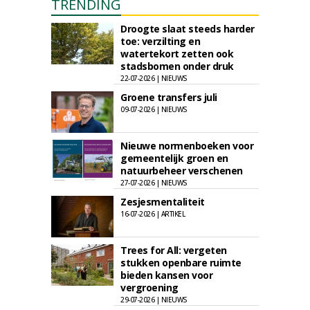
TRENDING
Droogte slaat steeds harder
toe: verzilting en
watertekort zetten ook
stadsbomen onder druk
22-07-2026 | NIEUWS
Groene transfers juli
09-07-2026 | NIEUWS
Nieuwe normenboeken voor
gemeentelijk groen en
natuurbeheer verschenen
27-07-2026 | NIEUWS
Zesjesmentaliteit
16-07-2026 | ARTIKEL
Trees for All: vergeten
stukken openbare ruimte
bieden kansen voor
vergroening
29-07-2026 | NIEUWS