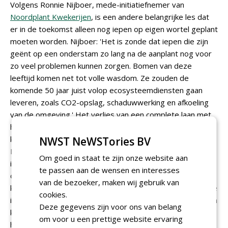
Volgens Ronnie Nijboer, mede-initiatiefnemer van
Noordplant Kwekerijen
, is een andere belangrijke les dat
er in de toekomst alleen nog iepen op eigen wortel geplant
moeten worden. Nijboer: 'Het is zonde dat iepen die zijn
geënt op een onderstam zo lang na de aanplant nog voor
zo veel problemen kunnen zorgen. Bomen van deze
leeftijd komen net tot volle wasdom. Ze zouden de
komende 50 jaar juist volop ecosysteemdiensten gaan
leveren, zoals CO2-opslag, schaduwwerking en afkoeling
van de omgeving.' Het verlies van een complete laan met
halfwassen bomen is dus niet alleen spijtig, maar ook
kapitaalvernietiging. En zonder de iep kunnen we in
NWST NeWSTories BV
Nederland niet, aldus Nijboer. 'Het is een oer-Hollandse
Om goed in staat te zijn onze website aan
inheemse boomsoort, die zich aan extreme
te passen aan de wensen en interesses
omstandigheden heeft aangepast, zoals harde wind in de
van de bezoeker, maken wij gebruik van
kustgebieden en kale polders. Maar ook in de stad voelt de
cookies.
iep zich thuis. Anders dan de eik en de beuk zal de iep geen
Deze gegevens zijn voor ons van belang
krimp geven in het snel veranderende klimaat. Eigenlijk is
om voor u een prettige website ervaring
het dus gewoon de beste stadsboom. Als gemeenten