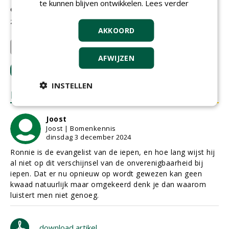
te kunnen blijven ontwikkelen.
Lees verder
erop toezien dat ze alleen nog wortelechte iepen planten,
zingen we over 25 jaar nog steeds 'iep, iep, hoera!'.'
AKKOORD
Koninklijke Ginkel Groep
Noordplant
AFWIJZEN
LOGIN
met je e-mailadres om te reageren.
INSTELLEN
REACTIES
Joost
Joost | Bomenkennis
dinsdag 3 december 2024
Ronnie is de evangelist van de iepen, en hoe lang wijst hij
al niet op dit verschijnsel van de onverenigbaarheid bij
iepen. Dat er nu opnieuw op wordt gewezen kan geen
kwaad natuurlijk maar omgekeerd denk je dan waarom
luistert men niet genoeg.
download artikel