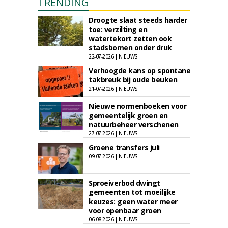
TRENDING
Droogte slaat steeds harder
toe: verzilting en
watertekort zetten ook
stadsbomen onder druk
22-07-2026 | NIEUWS
Verhoogde kans op spontane
takbreuk bij oude beuken
21-07-2026 | NIEUWS
Nieuwe normenboeken voor
gemeentelijk groen en
natuurbeheer verschenen
27-07-2026 | NIEUWS
Groene transfers juli
09-07-2026 | NIEUWS
Sproeiverbod dwingt
gemeenten tot moeilijke
keuzes: geen water meer
voor openbaar groen
06-08-2026 | NIEUWS