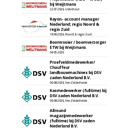
bij Weijtmans
22-07-2026, Udenhout
Rayon- account manager
Nederland; regio Noord &
regio Zuid
18-06-2026, Noord & regio Zuid
Boomrooier / boomverzorger
ETW bij Weijtmans
04-05-2026
Proefveldmedewerker/
Chauffeur
landbouwmachines bij DSV
zaden Nederland B.V.
06-08-2026, Ven-Zelderheide
Kasmedewerker (fulltime) bij
DSV zaden Nederland B.V.
06-08-2026, Ven-Zelderheide
Allround
magazijnmedewerker
(fulltime) bij DSV zaden
Nederland B.V.