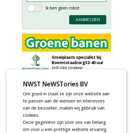
Groeiplaats specialist bij
Boomtotaalzorg32-40 uur
30-07-2026, Schalkwijk
Boominspecteur bij
NWST NeWSTories BV
Boomtotaalzorg24-40 uur
30-07-2026, Schalkwijk
Om goed in staat te zijn onze website aan
Projectleider (HBO - 40 uur)
te passen aan de wensen en interesses
bij Weijtmans
van de bezoeker, maken wij gebruik van
22-07-2026, Udenhout
cookies.
Rayon- account manager
Deze gegevens zijn voor ons van belang
Nederland; regio Noord &
om voor u een prettige website ervaring
regio Zuid