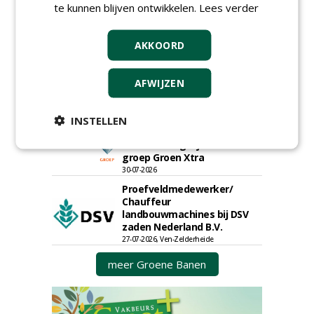
te kunnen blijven ontwikkelen.
Lees verder
18-06-2026, Noord & regio Zuid
Boomrooier / boomverzorger
ETW bij Weijtmans
AKKOORD
04-05-2026
Hoofdgreenkeeper (m/v)
AFWIJZEN
Golfbaan KralingenOosthoek
groepRotterdam
30-07-2026
INSTELLEN
Teamleider Kwekerij &
Ontwikkeling bij Diamant
groep Groen Xtra
30-07-2026
Proefveldmedewerker/
Chauffeur
landbouwmachines bij DSV
zaden Nederland B.V.
27-07-2026, Ven-Zelderheide
meer Groene Banen