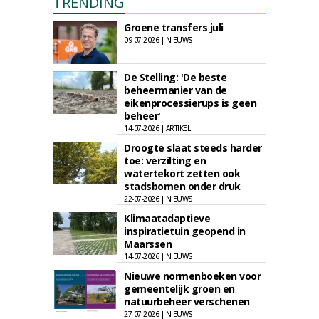
TRENDING
Groene transfers juli
09-07-2026 | NIEUWS
De Stelling: 'De beste
beheermanier van de
eikenprocessierups is geen
beheer'
14-07-2026 | ARTIKEL
Droogte slaat steeds harder
toe: verzilting en
watertekort zetten ook
stadsbomen onder druk
22-07-2026 | NIEUWS
Klimaatadaptieve
inspiratietuin geopend in
Maarssen
14-07-2026 | NIEUWS
Nieuwe normenboeken voor
gemeentelijk groen en
natuurbeheer verschenen
27-07-2026 | NIEUWS