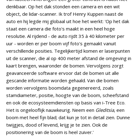
denkbaar. Op het dak stonden een camera en een wit
object, de lidar-scanner. Ik trof Henry Kuppen naast de
auto en hij legde mij globaal uit hoe het werkt: 'Op het dak
staat een camera die foto's maakt in een heel hoge
resolutie. Al rijdend - de auto rijdt 35 à 40 kilometer per
uur - worden er per boom vijf foto's gemaakt vanuit
verschillende posities. Tegelijkertijd komen er laserpunten
uit de scanner, die al op 400 meter afstand de omgeving in
kaart brengen, waaronder de bomen. Vervolgens zorgt
geavanceerde software ervoor dat de bomen uit alle
gescande informatie worden gehaald. Van die bomen
worden vervolgens boomdata gegenereerd, zoals
stamdiameter, positie, hoogte van de boom, scheefstand
en ook de ecosysteemdiensten op basis van i-Tree Eco.
Het is ongelooflijk nauwkeurig. Neem een
Gleditsia
, een
boom met heel fijn blad; dat kun je tot in detail zien. Dunne
twijgjes, dood of levend, krijg je te zien. Ook de
positionering van de boom is heel zuiver.'