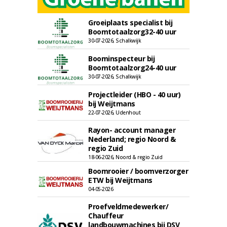
Groeiplaats specialist bij
Boomtotaalzorg32-40 uur
30-07-2026, Schalkwijk
Boominspecteur bij
Boomtotaalzorg24-40 uur
30-07-2026, Schalkwijk
Projectleider (HBO - 40 uur)
bij Weijtmans
22-07-2026, Udenhout
Rayon- account manager
Nederland; regio Noord &
regio Zuid
18-06-2026, Noord & regio Zuid
Boomrooier / boomverzorger
ETW bij Weijtmans
04-05-2026
Proefveldmedewerker/
Chauffeur
landbouwmachines bij DSV