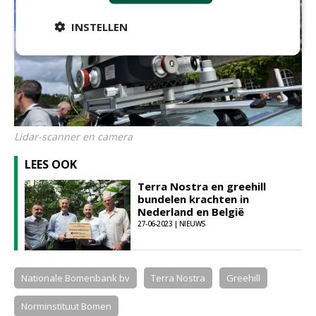
INSTELLEN
Lidar-scanner en camera
LEES OOK
Terra Nostra en greehill
bundelen krachten in
Nederland en België
27-06-2023 | NIEUWS
Nationale Bomenbank bv
Terra Nostra
Greehill
Norminstituut Bomen