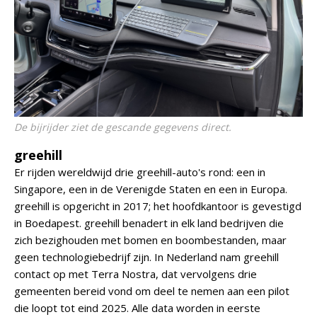
De bijrijder ziet de gescande gegevens direct.
greehill
Er rijden wereldwijd drie greehill-auto's rond: een in
Singapore, een in de Verenigde Staten en een in Europa.
greehill is opgericht in 2017; het hoofdkantoor is gevestigd
in Boedapest. greehill benadert in elk land bedrijven die
zich bezighouden met bomen en boombestanden, maar
geen technologiebedrijf zijn. In Nederland nam greehill
contact op met Terra Nostra, dat vervolgens drie
gemeenten bereid vond om deel te nemen aan een pilot
die loopt tot eind 2025. Alle data worden in eerste