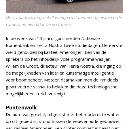
De scanauto van greehill is uitgerust met een geavanceerde
camera en een lidar-laserscanner.
In de week van 10 juni organiseerden Nationale
Bomenbank en Terra Nostra twee studiedagen. De eerste
werd gehouden bij kasteel Amerongen. Een van de
sprekers op het inhoudelijk volle programma was Jan
Willem de Groot, directeur van Terra Nostra, die inging op
de mogelijkheden van lidar en kunstmatige intelligentie
voor boombeheer. Meteen daarna kon men de inmiddels
gearriveerde scanauto bekijken die deze technologische
mogelijkheden in zich verenigt.
Puntenwolk
De auto van greehill, uitgerust met het modernste wat er
op dit gebied is, stond tussen de eeuwenoude gebouwen
van kasteel Amerongen. Een groter contrast is haast niet