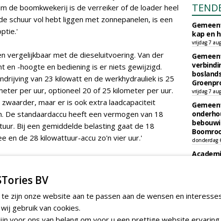
TEND
m de boomkwekerij is de verreiker of de loader heel
 de schuur vol hebt liggen met zonnepanelen, is een
Gemeent
ptie.'
kap en h
vrijdag 7 au
 vergelijkbaar met de dieseluitvoering. Van der
Gemeent
verbind
t en -hoogte en bediening is er niets gewijzigd.
boslands
ndrijving van 23 kilowatt en de werkhydrauliek is 25
Groenpr
ometer per uur, optioneel 20 of 25 kilometer per uur.
vrijdag 7 au
 zwaarder, maar er is ook extra laadcapaciteit
Gemeent
en. De standaardaccu heeft een vermogen van 18
onderhou
bebouwi
ttuur. Bij een gemiddelde belasting gaat de 18
Boomrooi
 en de 28 kilowattuur-accu zo'n vier uur.'
donderdag 
Academi
onderho
Hovenie
e tijdens het rijden het gaspedaal loslaat, dan is het
Tories BV
Infracilit
dan laadt de accu op. Dat is het verschil met de
dinsdag 4 a
 te zijn onze website aan te passen aan de wensen en interesse
woon een paar liter brandstof per uur verbruikt. Als je
Provinci
ij gebruik van cookies.
 het gebruik gemiddeld een derde van de tijd stationair
onderho
jn voor ons van belang om voor u een prettige website ervaring 
t kosten als je die uren erbij telt. Het is echter
provinci