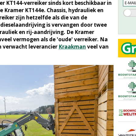
mer KT144-verreiker sinds kort beschikbaar in
de Kramer KT144e. Chassis, hydrauliek en
eiker zijn hetzelfde als die van de
 dieselaandrijving is vervangen door twee
auliek en rij-aandrijving. De Kramer
eel vermogen als de 'oude' verreiker. Na
n verwacht leverancier
Kraakman
veel van