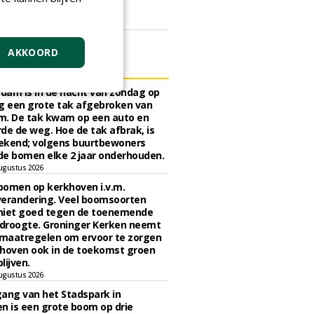
zorging.
gustus 2026
AKKOORD
ELS
rdam is in de nacht van zondag op
 een grote tak afgebroken van
m. De tak kwam op een auto en
de de weg. Hoe de tak afbrak, is
ekend; volgens buurtbewoners
e bomen elke 2 jaar onderhouden.
ugustus 2026
bomen op kerkhoven i.v.m.
verandering. Veel boomsoorten
niet goed tegen de toenemende
 droogte. Groninger Kerken neemt
maatregelen om ervoor te zorgen
hoven ook in de toekomst groen
lijven.
ugustus 2026
ngang van het Stadspark in
n is een grote boom op drie