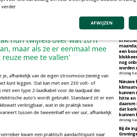
Boomver
 verder
, die praktisch gezien vier uur kan draaien, toch een
zondag 2 au
nt je bent de machine in de praktijk niet continu aan
AFWIJZEN
KNIPS
k hun twijfels over wat zo'n
In Rotte
maandag
kan, maar als ze er eenmaal mee
een boo
t reuze mee te vallen'
blokkeer
nog onb
worden d
dinsdag 4 a
 je, afhankelijk van de eigen stroomvoorziening van
Nieuwe 
snet kunt leggen. 'Dat kan met een 230 volt- of
klimaat
k met een type 2-laadkabel voor de laadpaal die
kunnen 
lektrische auto's wordt gebruikt. Standaard zit er een
hitte en
daarom 
 kilowatt verkrijgbaar, wat in de praktijk twee
dat kerk
 varieert tussen de tweeënhalf en vier uur, afhankelijk
kunnen b
dinsdag 4 a
Bij de i
Groninge
e verreiker kwam een praktisch aandachtspunt naar