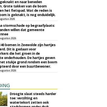
 geknakt en naar beneden
. Grote takken van de boom
en het fietspad. Wat de reden is
oom is geknakt, is nog onduidelijk.
ugustus 2026
na stormschade op begraafplaats:
anden willen dat gemeente
onnee
augustus 2026
140 bomen in Zeewolde zijn hartjes
erd. Dit is gedaan voor
ers die het groen in de
e onderhouden. De hartjes geven
 het stukje grond rondom een boom
pteerd door een buurtbewoner.
augustus 2026
DING
Droogte slaat steeds harder
toe: verzilting en
watertekort zetten ook
stadsbomen onder druk