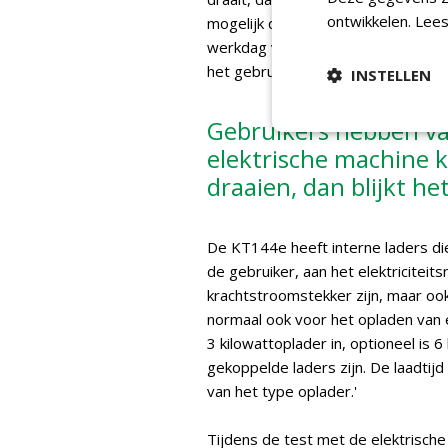
ontwikkelen.
Lees
mogelijk dat de elektrische machine
werkdag van acht uur vol krijgt. Wa
het gebruiken.'
INSTELLEN
Gebruikers hebben vaa
elektrische machine 
draaien, dan blijkt he
De KT144e heeft interne laders die
de gebruiker, aan het elektriciteit
krachtstroomstekker zijn, maar oo
normaal ook voor het opladen van e
3 kilowattoplader in, optioneel is 6
gekoppelde laders zijn. De laadtijd
van het type oplader.'
Tijdens de test met de elektrisch