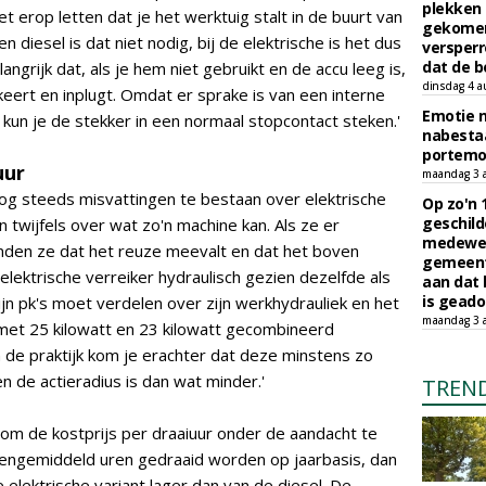
plekken
t erop letten dat je het werktuig stalt in de buurt van
gekomen
 diesel is dat niet nodig, bij de elektrische is het dus
versperr
dat de b
ngrijk dat, als je hem niet gebruikt en de accu leeg is,
dinsdag 4 a
keert en inplugt. Omdat er sprake is van een interne
Emotie 
 kun je de stekker in een normaal stopcontact steken.'
nabesta
portem
uur
maandag 3 
nog steeds misvattingen te bestaan over elektrische
Op zo'n 
geschild
twijfels over wat zo'n machine kan. Als ze er
medewerk
nden ze dat het reuze meevalt en dat het boven
gemeent
elektrische verreiker hydraulisch gezien dezelfde als
aan dat
is geado
zijn pk's moet verdelen over zijn werkhydrauliek en het
maandag 3 
e met 25 kilowatt en 23 kilowatt gecombineerd
de praktijk kom je erachter dat deze minstens zo
een de actieradius is dan wat minder.'
TREN
 om de kostprijs per draaiuur onder de aandacht te
vengemiddeld uren gedraaid worden op jaarbasis, dan
e elektrische variant lager dan van de diesel. De