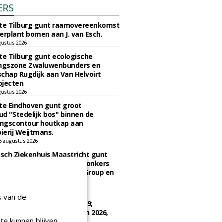
ERS
e Tilburg gunt raamovereenkomst
erplant bomen aan J. van Esch.
gustus 2026
e Tilburg gunt ecologische
ingszone Zwaluwenbunders en
chap Rugdijk aan Van Helvoirt
ojecten
gustus 2026
e Eindhoven gunt groot
d ''Stedelijk bos'' binnen de
ngscontour houtkap aan
erij Weijtmans.
6 augustus 2026
sch Ziekenhuis Maastricht gunt
ud terreinen MUMC+ aan Jonkers
rs, Dolmans Landscaping Group en
ies
ugustus 2026
s van de
e Drenthe gunt bestek 1879;
ud bomen en beplantingen 2026,
te kunnen blijven
e Drenthe aan Den Held