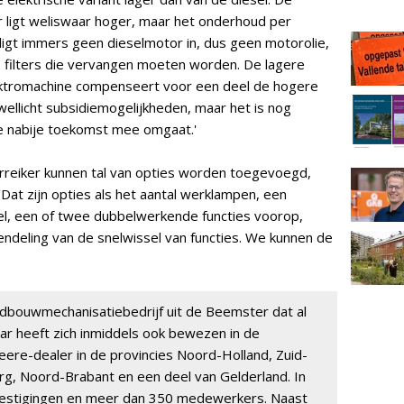
 ligt weliswaar hoger, maar het onderhoud per
r ligt immers geen dieselmotor in, dus geen motorolie,
e filters die vervangen moeten worden. De lagere
ktromachine compenseert voor een deel de hogere
wellicht subsidiemogelijkheden, maar het is nog
e nabije toekomst mee omgaat.'
rreiker kunnen tal van opties worden toegevoegd,
Dat zijn opties als het aantal werklampen, een
el, een of twee dubbelwerkende functies voorop,
endeling van de snelwissel van functies. We kunnen de
dbouwmechanisatiebedrijf uit de Beemster dat al
maar heeft zich inmiddels ook bewezen in de
eere-dealer in de provincies Noord-Holland, Zuid-
rg, Noord-Brabant en een deel van Gelderland. In
 vestigingen en meer dan 350 medewerkers. Naast