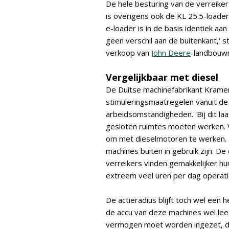
De hele besturing van de verreiker
is overigens ook de KL 25.5-loader
e-loader is in de basis identiek aa
geen verschil aan de buitenkant,' 
verkoop van
John Deere
-landbouw
Vergelijkbaar met diesel
De Duitse machinefabrikant Kramer
stimuleringsmaatregelen vanuit de
arbeidsomstandigheden. 'Bij dit la
gesloten ruimtes moeten werken. V
om met dieselmotoren te werken. D
machines buiten in gebruik zijn. De
verreikers vinden gemakkelijker h
extreem veel uren per dag operatio
De actieradius blijft toch wel een he
de accu van deze machines wel leeg
vermogen moet worden ingezet, dan 