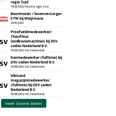
regio Zuid
18-06-2026, Noord & regio Zuid
Boomrooier / boomverzorger
ETW bij Weijtmans
04-05-2026
Proefveldmedewerker/
Chauffeur
landbouwmachines bij DSV
zaden Nederland B.V.
06-08-2026, Ven-Zelderheide
Kasmedewerker (fulltime) bij
DSV zaden Nederland B.V.
06-08-2026, Ven-Zelderheide
Allround
magazijnmedewerker
(fulltime) bij DSV zaden
Nederland B.V.
06-08-2026, Ven Zelderheide
meer Groene Banen