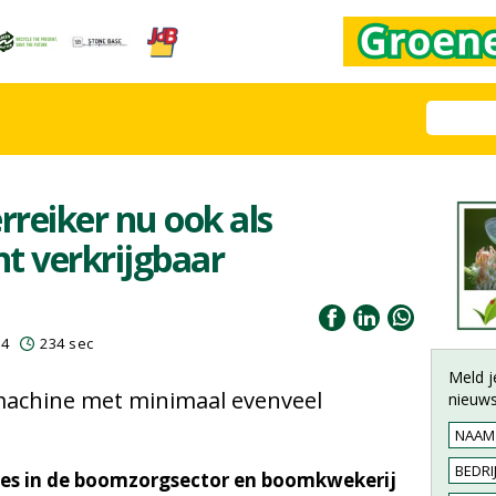
reiker nu ook als
nt verkrijgbaar
24
234 sec
Meld j
machine met minimaal evenveel
nieuws
ines in de boomzorgsector en boomkwekerij