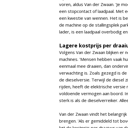
voren, aldus Van der Zwaan. 'Je moe
een stopcontact of laadpaal. Met een
een kwestie van wennen. Het is bela
de machine op de stallingsplek par
lader, is een laadpaal overbodig en
Lagere kostprijs per draai
Volgens Van der Zwaan blijken er 
machines. 'Mensen hebben vaak hun 
eenmaal mee draaien, dan ondervi
verwachting is. Zoals gezegd is de 
de dieselversie. Terwijl de diesel 
rijden, heeft de elektrische versi
voldoende vermogen aan boord. In 
sterk is als de dieselverreiker. All
Van der Zwaan vindt het belangrijk
brengen. 'Als er gemiddeld tot bo
ligt de kostprijs per draaiuur van d