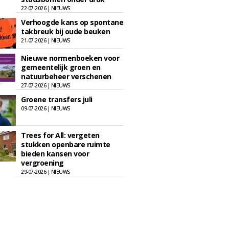
22-07-2026 | NIEUWS
Verhoogde kans op spontane
takbreuk bij oude beuken
21-07-2026 | NIEUWS
Nieuwe normenboeken voor
gemeentelijk groen en
natuurbeheer verschenen
27-07-2026 | NIEUWS
Groene transfers juli
09-07-2026 | NIEUWS
Trees for All: vergeten
stukken openbare ruimte
bieden kansen voor
vergroening
29-07-2026 | NIEUWS