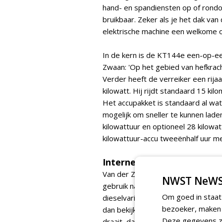
hand- en spandiensten op of rondo
bruikbaar. Zeker als je het dak van
elektrische machine een welkome o
In de kern is de KT144e een-op-een
Zwaan: 'Op het gebied van hefkrach
Verder heeft de verreiker een rijaa
kilowatt. Hij rijdt standaard 15 kil
Het accupakket is standaard al wat
mogelijk om sneller te kunnen lad
kilowattuur en optioneel 28 kilowa
kilowattuur-accu tweeënhalf uur mee
Interne laders
Van der Zwaan vervolgt: 'Maar als j
NWST NeWS
gebruik nagenoeg nul, sterker nog: 
Om goed in staat
dieselvariant, die stationair ook ge
bezoeker, maken w
dan bekijkt dat de machine tijdens
Deze gegevens zi
draait, dan maak je algauw aardig wa