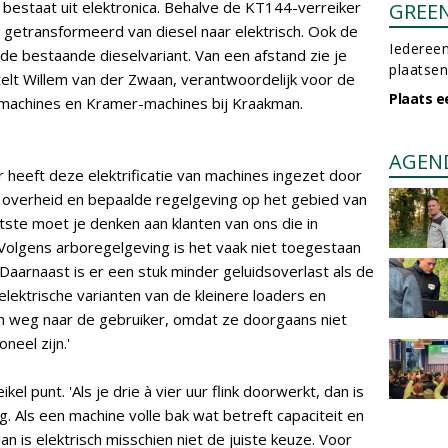
 bestaat uit elektronica. Behalve de KT144-verreiker
GREE
 getransformeerd van diesel naar elektrisch. Ook de
Iedereen
n de bestaande dieselvariant. Van een afstand zie je
plaatsen
stelt Willem van der Zwaan, verantwoordelijk voor de
Plaats e
machines en Kramer-machines bij Kraakman.
AGEN
 heeft deze elektrificatie van machines ingezet door
 overheid en bepaalde regelgeving op het gebied van
atste moet je denken aan klanten van ons die in
olgens arboregelgeving is het vaak niet toegestaan
aarnaast is er een stuk minder geluidsoverlast als de
 elektrische varianten van de kleinere loaders en
un weg naar de gebruiker, omdat ze doorgaans niet
neel zijn.'
ikel punt. 'Als je drie à vier uur flink doorwerkt, dan is
. Als een machine volle bak wat betreft capaciteit en
is elektrisch misschien niet de juiste keuze. Voor