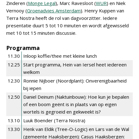
Zinderen (
Monge Legal
), Marc Ravesloot (
WUR
) en Niek
Vernooy (
Groenadvies Amsterdam
). Henry Kuppen van
Terra Nostra heeft de rol van dagvoorzitter. Iedere
presentatie duurt 5 tot 10 minuten en wordt afgewisseld
met 10 tot 15 minuten discussie.
Programma
11.30
Inloop koffie/thee met kleine lunch
12.25
Start programma, Hein van Iersel heet iedereen
welkom
12.30
Ronnie Nijboer (Noordplant): Onverenigbaarheid
bij iepen
12.50
Daniel Deinum (Naktuinbouw): Hoe kun je bepalen
of een boom geënt is in plaats van op eigen
wortels is gegroeid en gekweekt is?
13.10
Luuk Boender (Terra Nostra)
13.30
Henk van Eldik (Tree-O-Logic) en Lars van de Wal
(gemeente Haaksbergen): Casus Haaksbergen: