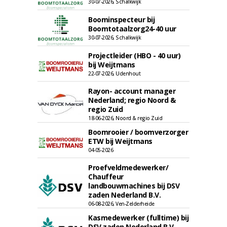
30-07-2026, Schalkwijk
Boominspecteur bij
Boomtotaalzorg24-40 uur
30-07-2026, Schalkwijk
Projectleider (HBO - 40 uur)
bij Weijtmans
22-07-2026, Udenhout
Rayon- account manager
Nederland; regio Noord &
regio Zuid
18-06-2026, Noord & regio Zuid
Boomrooier / boomverzorger
ETW bij Weijtmans
04-05-2026
Proefveldmedewerker/
Chauffeur
landbouwmachines bij DSV
zaden Nederland B.V.
06-08-2026, Ven-Zelderheide
Kasmedewerker (fulltime) bij
DSV zaden Nederland B.V.