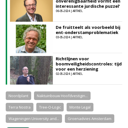
onverenigbaarheid vormt een
interessante jurdische puzzel'
06-05-2024 | ARTIKEL
De fruitteelt als voorbeeld bij
ent-onderstamproblematiek
03-05-2024 | ARTIKEL
Richtlijnen voor
boomveiligheidscontroles: tijd
voor een herziening
02-05-2024 | ARTIKEL
Noordplant
Naktuinbouw Hoofdvestigin...
Terra Nostra
Tree-O-Logic
Monte Legal
Wageningen University and...
Groenadvies Amsterdam