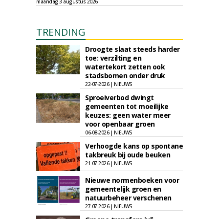
maandag 3 augustus 2026
TRENDING
Droogte slaat steeds harder
toe: verzilting en
watertekort zetten ook
stadsbomen onder druk
22-07-2026 | NIEUWS
Sproeiverbod dwingt
gemeenten tot moeilijke
keuzes: geen water meer
voor openbaar groen
06-08-2026 | NIEUWS
Verhoogde kans op spontane
takbreuk bij oude beuken
21-07-2026 | NIEUWS
Nieuwe normenboeken voor
gemeentelijk groen en
natuurbeheer verschenen
27-07-2026 | NIEUWS