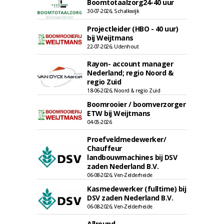
Boomtotaalzorg24-40 uur
30-07-2026, Schalkwijk
Projectleider (HBO - 40 uur)
bij Weijtmans
22-07-2026, Udenhout
Rayon- account manager
Nederland; regio Noord &
regio Zuid
18-06-2026, Noord & regio Zuid
Boomrooier / boomverzorger
ETW bij Weijtmans
04-05-2026
Proefveldmedewerker/
Chauffeur
landbouwmachines bij DSV
zaden Nederland B.V.
06-08-2026, Ven-Zelderheide
Kasmedewerker (fulltime) bij
DSV zaden Nederland B.V.
06-08-2026, Ven-Zelderheide
Allround