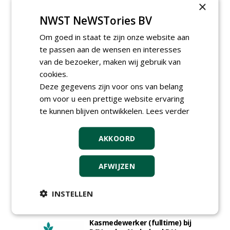
×
30-07-2026, Schalkwijk
NWST NeWSTories BV
Boominspecteur bij
Boomtotaalzorg24-40 uur
Om goed in staat te zijn onze website aan
30-07-2026, Schalkwijk
te passen aan de wensen en interesses
Projectleider (HBO - 40 uur)
van de bezoeker, maken wij gebruik van
bij Weijtmans
cookies.
22-07-2026, Udenhout
Deze gegevens zijn voor ons van belang
Rayon- account manager
om voor u een prettige website ervaring
Nederland; regio Noord &
te kunnen blijven ontwikkelen.
Lees verder
regio Zuid
18-06-2026, Noord & regio Zuid
Boomrooier / boomverzorger
AKKOORD
ETW bij Weijtmans
04-05-2026
AFWIJZEN
Proefveldmedewerker/
Chauffeur
landbouwmachines bij DSV
INSTELLEN
zaden Nederland B.V.
06-08-2026, Ven-Zelderheide
Kasmedewerker (fulltime) bij