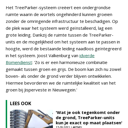
Het TreeParker-systeem creëert een ondergrondse
ruimte waarin de wortels ongehinderd kunnen groeien
zonder de omringende infrastructuur te beschadigen. Op
de plek waar het systeem werd geïnstalleerd, lag een
grote leiding. Dankzij de ruimte tussen de TreeParker-
units en de mogelijkheid om het systeem aan te passen in
hoogte, werd de bestaande leiding naadloos geïntegreerd
in het systeem. Joost Valkenburg van
idverde
Bomendienst
: 'Zo is er een harmonieuze combinatie
gemaakt tussen groen en grijs. De boom kan zich nu zowel
boven- als onder de grond verder blijven ontwikkelen.
Hiermee bevorderen we de ruimtelijke kwaliteit van het
groen bij Jisperveste in Nieuwegein.'
LEES OOK
'Wat je ook tegenkomt onder
de grond, TreeParker-units
kun je exact op maat plaatsen'
17-03-2021 | ARTIKEL