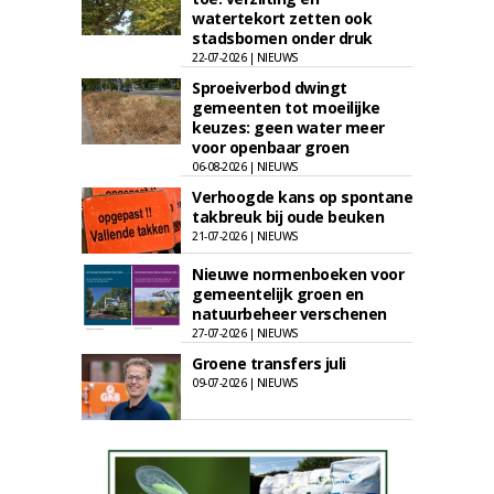
watertekort zetten ook
stadsbomen onder druk
22-07-2026 | NIEUWS
Sproeiverbod dwingt
gemeenten tot moeilijke
keuzes: geen water meer
voor openbaar groen
06-08-2026 | NIEUWS
Verhoogde kans op spontane
takbreuk bij oude beuken
21-07-2026 | NIEUWS
Nieuwe normenboeken voor
gemeentelijk groen en
natuurbeheer verschenen
27-07-2026 | NIEUWS
Groene transfers juli
09-07-2026 | NIEUWS