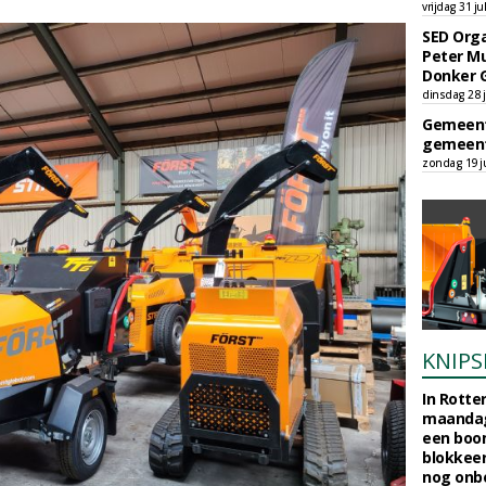
vrijdag 31 ju
SED Orga
Peter Mu
Donker 
dinsdag 28 j
Gemeent
gemeent
zondag 19 ju
KNIPS
In Rotte
maandag
een boo
blokkeer
nog onb