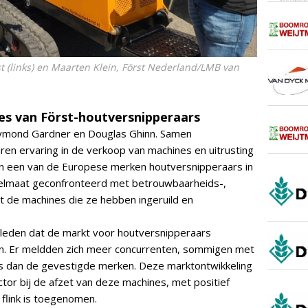
t (links) en Maarten Klein, Först Nederland/LMB van
es van Först-houtversnipperaars
aymond Gardner en Douglas Ghinn. Samen
ren ervaring in de verkoop van machines en uitrusting
n een van de Europese merken houtversnipperaars in
regelmaat geconfronteerd met betrouwbaarheids-,
 de machines die ze hebben ingeruild en
eleden dat de markt voor houtversnipperaars
en. Er meldden zich meer concurrenten, sommigen met
is dan de gevestigde merken. Deze marktontwikkeling
tor bij de afzet van deze machines, met positief
flink is toegenomen.