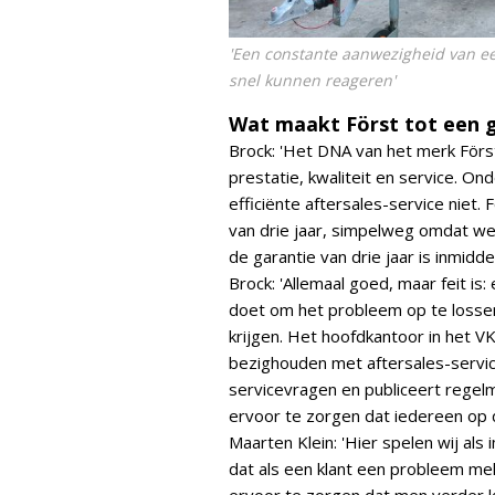
'Een constante aanwezigheid van e
snel kunnen reageren'
Wat maakt Först tot een 
Brock: 'Het DNA van het merk Förs
prestatie, kwaliteit en service. O
efficiënte aftersales-service niet.
van drie jaar, simpelweg omdat we
de garantie van drie jaar is inmid
Brock: 'Allemaal goed, maar feit is
doet om het probleem op te lossen
krijgen. Het hoofdkantoor in het VK
bezighouden met aftersales-servic
servicevragen en publiceert regelm
ervoor te zorgen dat iedereen op de
Maarten Klein: 'Hier spelen wij als 
dat als een klant een probleem me