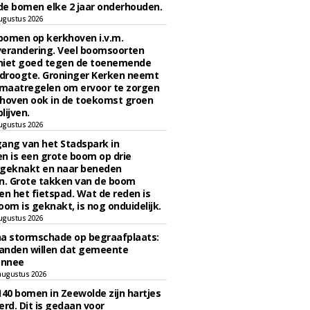
e bomen elke 2 jaar onderhouden.
ugustus 2026
bomen op kerkhoven i.v.m.
verandering. Veel boomsoorten
niet goed tegen de toenemende
 droogte. Groninger Kerken neemt
maatregelen om ervoor te zorgen
hoven ook in de toekomst groen
lijven.
ugustus 2026
ngang van het Stadspark in
n is een grote boom op drie
 geknakt en naar beneden
. Grote takken van de boom
en het fietspad. Wat de reden is
oom is geknakt, is nog onduidelijk.
ugustus 2026
na stormschade op begraafplaats:
anden willen dat gemeente
onnee
augustus 2026
140 bomen in Zeewolde zijn hartjes
erd. Dit is gedaan voor