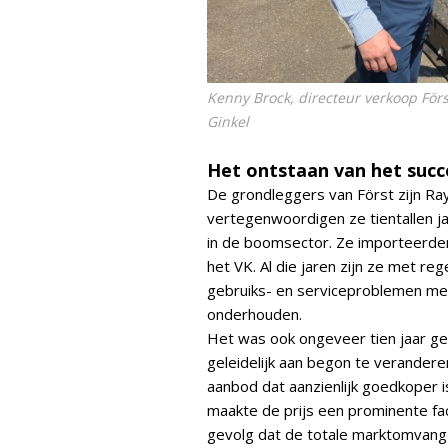
Kenny Brock, directeur verkoop Förs
Ginkel
Het ontstaan van het succ
De grondleggers van Först zijn R
vertegenwoordigen ze tientallen ja
in de boomsector. Ze importeerde
het VK. Al die jaren zijn ze met 
gebruiks- en serviceproblemen met
onderhouden.
Het was ook ongeveer tien jaar g
geleidelijk aan begon te verander
aanbod dat aanzienlijk goedkoper 
maakte de prijs een prominente fac
gevolg dat de totale marktomvang 