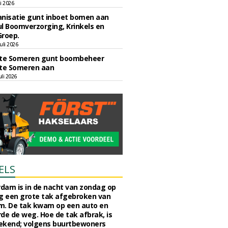
li 2026
nisatie gunt inboet bomen aan
l Boomverzorging, Krinkels en
Groep.
uli 2026
e Someren gunt boombeheer
e Someren aan
li 2026
ELS
rdam is in de nacht van zondag op
 een grote tak afgebroken van
m. De tak kwam op een auto en
de de weg. Hoe de tak afbrak, is
ekend; volgens buurtbewoners