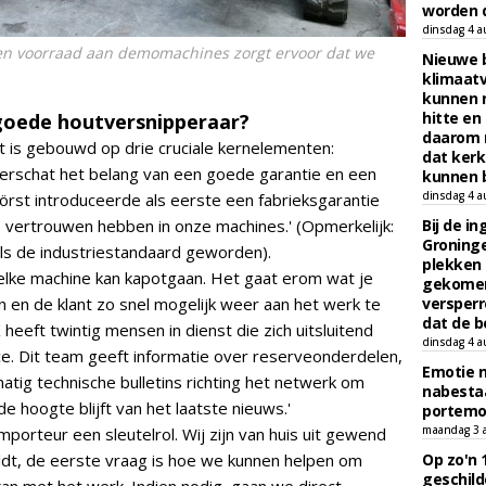
worden d
dinsdag 4 a
en voorraad aan demomachines zorgt ervoor dat we
Nieuwe 
klimaat
kunnen 
hitte en
goede houtversnipperaar?
daarom 
t is gebouwd op drie cruciale kernelementen:
dat kerk
nderschat het belang van een goede garantie en een
kunnen b
dinsdag 4 a
 Först introduceerde als eerste een fabrieksgarantie
 vertrouwen hebben in onze machines.' (Opmerkelijk:
Bij de i
Groninge
dels de industriestandaard geworden).
plekken
: elke machine kan kapotgaan. Het gaat erom wat je
gekomen
 en de klant zo snel mogelijk weer aan het werk te
versperr
dat de b
 heeft twintig mensen in dienst die zich uitsluitend
dinsdag 4 a
e. Dit team geeft informatie over reserveonderdelen,
Emotie 
atig technische bulletins richting het netwerk om
nabesta
 hoogte blijft van het laatste nieuws.'
portem
maandag 3 
importeur een sleutelrol. Wij zijn van huis uit gewend
ldt, de eerste vraag is hoe we kunnen helpen om
Op zo'n 
geschild