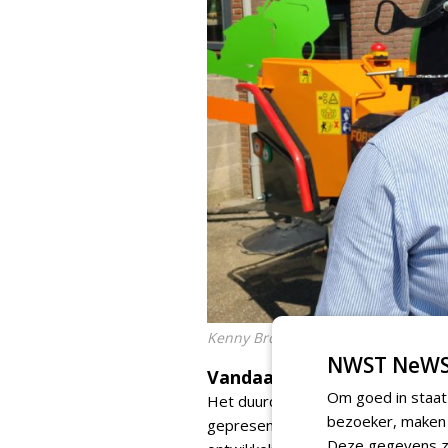
Kenny Brock
NWST NeWS
Vandaag de dag marktleide
Om goed in staat
Het duurde anderhalf jaar voordat
bezoeker, maken w
gepresenteerd en klaar was om in 
Deze gegevens zi