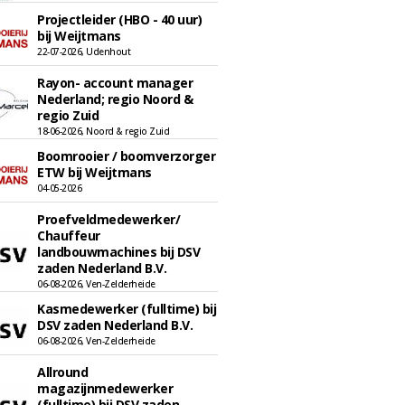
Projectleider (HBO - 40 uur)
bij Weijtmans
22-07-2026, Udenhout
Rayon- account manager
Nederland; regio Noord &
regio Zuid
18-06-2026, Noord & regio Zuid
Boomrooier / boomverzorger
ETW bij Weijtmans
04-05-2026
Proefveldmedewerker/
Chauffeur
landbouwmachines bij DSV
zaden Nederland B.V.
06-08-2026, Ven-Zelderheide
Kasmedewerker (fulltime) bij
DSV zaden Nederland B.V.
06-08-2026, Ven-Zelderheide
Allround
magazijnmedewerker
(fulltime) bij DSV zaden