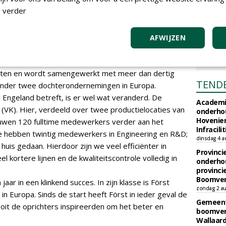
ruchten af op het moment dat de machines door onze
 verder
et. De machines kregen een warm welkom, omdat ze
et enthousiaste dealers opgebouwd. Na de lancering
AFWIJZEN
ook verhuisd naar het vasteland van Europa en
dwijde netwerk van vandaag, is Först
nten en wordt samengewerkt met meer dan dertig
TEND
onder twee dochterondernemingen in Europa.
n Engeland betreft, is er wel wat veranderd. De
Academi
r (VK). Hier, verdeeld over twee productielocaties van
onderho
Hovenie
ouwen 120 fulltime medewerkers verder aan het
Infracilit
We hebben twintig medewerkers in Engineering en R&D;
dinsdag 4 a
 huis gedaan. Hierdoor zijn we veel efficiënter in
Provinci
 kortere lijnen en de kwaliteitscontrole volledig in
onderho
provinci
Boomver
jaar in een klinkend succes. In zijn klasse is Först
zondag 2 au
in Europa. Sinds de start heeft Först in ieder geval de
Gemeent
oit de oprichters inspireerden om het beter en
boomver
Wallaard