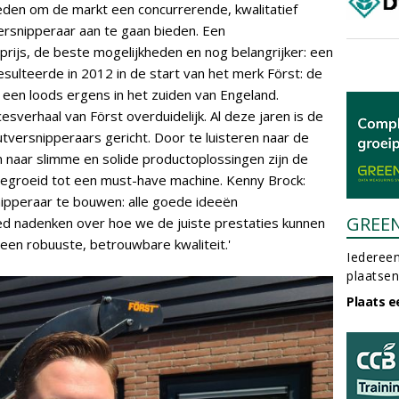
den om de markt een concurrerende, kwalitatief
rsnipperaar aan te gaan bieden. Een
 prijs, de beste mogelijkheden en nog belangrijker: een
esulteerde in 2012 in de start van het merk Först: de
 een loods ergens in het zuiden van Engeland.
ccesverhaal van Först overduidelijk. Al deze jaren is de
versnipperaars gericht. Door te luisteren naar de
 naar slimme en solide productoplossingen zijn de
gegroeid tot een must-have machine. Kenny Brock:
ipperaar te bouwen: alle goede ideeën
GREE
d nadenken over hoe we de juiste prestaties kunnen
 een robuuste, betrouwbare kwaliteit.'
Iedereen
plaatsen
Plaats e