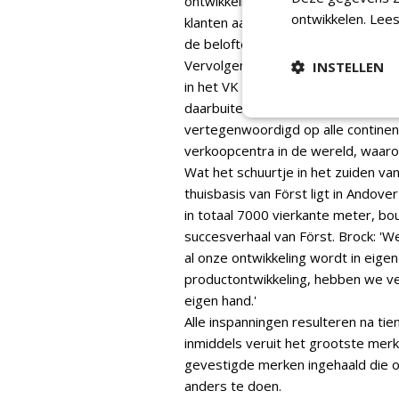
ontwikkelingstraject wierp zijn v
ontwikkelen.
Lees
klanten aan het werk werden gez
de belofte waar konden maken.'
Vervolgens is een goed netwerk m
INSTELLEN
in het VK is de verkoop van Först 
daarbuiten. Kijkend naar het werel
vertegenwoordigd op alle contine
verkoopcentra in de wereld, waar
Wat het schuurtje in het zuiden va
thuisbasis van Först ligt in Andove
in totaal 7000 vierkante meter, b
succesverhaal van Först. Brock: '
al onze ontwikkeling wordt in eigen
productontwikkeling, hebben we veel
eigen hand.'
Alle inspanningen resulteren na tien 
inmiddels veruit het grootste merk 
gevestigde merken ingehaald die o
anders te doen.