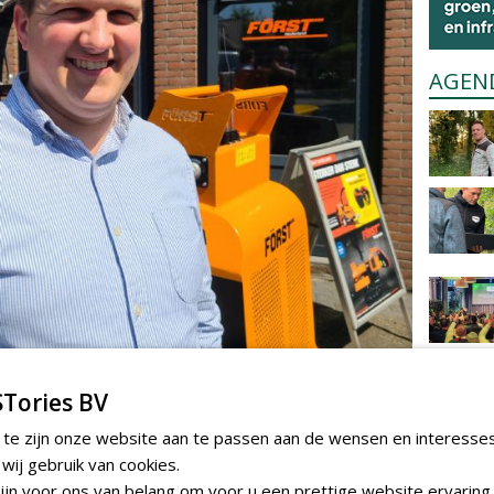
AGEN
Tories BV
r in Europa
 te zijn onze website aan te passen aan de wensen en interesse
 de eerste machine aan de handel werd
ij gebruik van cookies.
productie te worden genomen. Brock: 'Ons lange
jn voor ons van belang om voor u een prettige website ervaring 