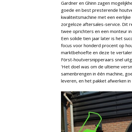
Gardner en Ghinn zagen mogelijkhe
goede en best presterende houtve
kwaliteitsmachine met een eerlijke
zorgeloze aftersales-service. Dit r
twee oprichters en een monteur in
Een solide tien jaar later is het su
focus voor honderd procent op hout
marktbehoefte en deze te vertalen
Först-houtversnipperaars snel uit
'Het doel was om de ultieme versn
samenbrengen in één machine, goe
leveren, en het pakket afwerken in