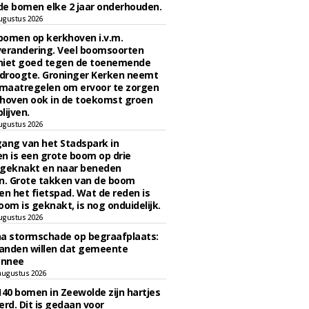
e bomen elke 2 jaar onderhouden.
ugustus 2026
bomen op kerkhoven i.v.m.
verandering. Veel boomsoorten
niet goed tegen de toenemende
 droogte. Groninger Kerken neemt
maatregelen om ervoor te zorgen
hoven ook in de toekomst groen
lijven.
ugustus 2026
ngang van het Stadspark in
n is een grote boom op drie
 geknakt en naar beneden
. Grote takken van de boom
en het fietspad. Wat de reden is
oom is geknakt, is nog onduidelijk.
ugustus 2026
na stormschade op begraafplaats:
anden willen dat gemeente
onnee
augustus 2026
140 bomen in Zeewolde zijn hartjes
erd. Dit is gedaan voor