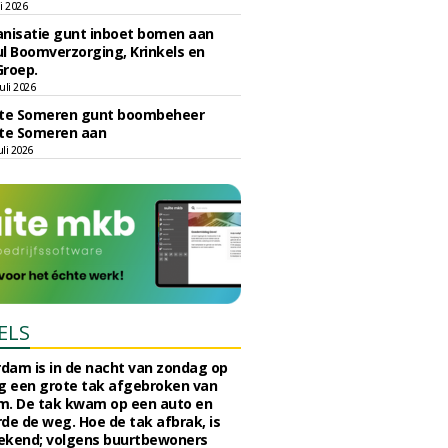
li 2026
nisatie gunt inboet bomen aan
l Boomverzorging, Krinkels en
Groep.
uli 2026
e Someren gunt boombeheer
e Someren aan
li 2026
ELS
rdam is in de nacht van zondag op
 een grote tak afgebroken van
m. De tak kwam op een auto en
de de weg. Hoe de tak afbrak, is
ekend; volgens buurtbewoners