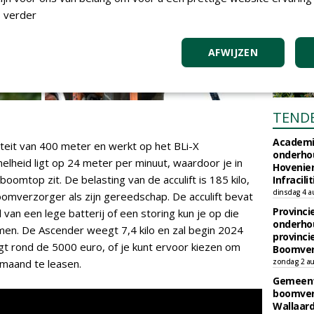
 verder
AFWIJZEN
TEND
Academi
iteit van 400 meter en werkt op het BLi-X
onderho
lheid ligt op 24 meter per minuut, waardoor je in
Hovenie
oomtop zit. De belasting van de acculift is 185 kilo,
Infracilit
dinsdag 4 a
omverzorger als zijn gereedschap. De acculift bevat
Provinci
van een lege batterij of een storing kun je op die
onderho
men. De Ascender weegt 7,4 kilo en zal begin 2024
provinci
ligt rond de 5000 euro, of je kunt ervoor kiezen om
Boomver
maand te leasen.
zondag 2 au
Gemeent
boomver
Wallaard