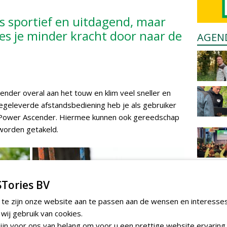
s sportief en uitdagend, maar
es je minder kracht door naar de
AGEN
der overal aan het touw en klim veel sneller en
geleverde afstandsbediening heb je als gebruiker
e Power Ascender. Hiermee kunnen ook gereedschap
 worden getakeld.
Tories BV
 te zijn onze website aan te passen aan de wensen en interesse
ij gebruik van cookies.
jn voor ons van belang om voor u een prettige website ervaring 