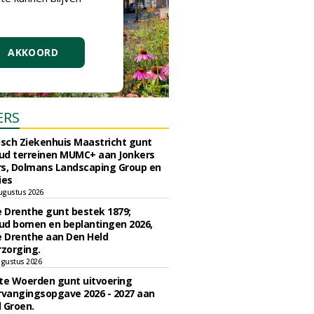
AKKOORD
ERS
sch Ziekenhuis Maastricht gunt
ud terreinen MUMC+ aan Jonkers
rs, Dolmans Landscaping Group en
ies
ugustus 2026
e Drenthe gunt bestek 1879;
ud bomen en beplantingen 2026,
e Drenthe aan Den Held
zorging.
gustus 2026
e Woerden gunt uitvoering
vangingsopgave 2026 - 2027 aan
 Groen.