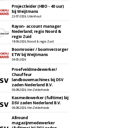
Projectleider (HBO - 40 uur)
bij Weijtmans
22-07-2026, Udenhout
Rayon- account manager
Nederland; regio Noord &
regio Zuid
18-06-2026, Noord & regio Zuid
Boomrooier / boomverzorger
ETW bij Weijtmans
04-05-2026
Proefveldmedewerker/
Chauffeur
landbouwmachines bij DSV
zaden Nederland B.V.
06-08-2026, Ven-Zelderheide
Kasmedewerker (fulltime) bij
DSV zaden Nederland B.V.
06-08-2026, Ven-Zelderheide
Allround
magazijnmedewerker
(fulltime) bij DSV zaden