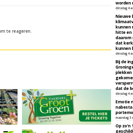
worden d
dinsdag 4 a
Nieuwe 
klimaat
kunnen 
m te reageren.
hitte en
daarom 
dat kerk
kunnen b
dinsdag 4 a
Bij de i
Groninge
plekken
gekomen
versperr
dat de b
dinsdag 4 a
Emotie 
nabesta
portem
maandag 3 
Op zo'n 
geschild