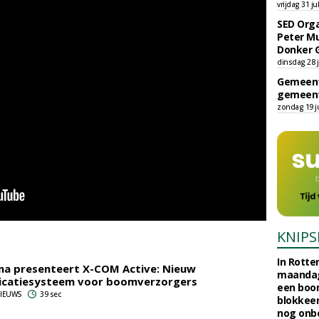
vrijdag 31 ju
SED Orga
Peter Mu
Donker 
dinsdag 28 j
Gemeent
gemeent
zondag 19 ju
KNIPS
In Rotte
na presenteert X-COM Active: Nieuw
maandag
catiesysteem voor boomverzorgers
een boo
 NIEUWS
39 sec
blokkeer
nog onb