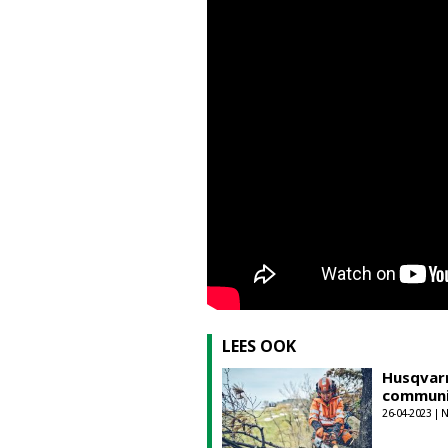
LEES OOK
Husqvar
communi
26-04-2023 |